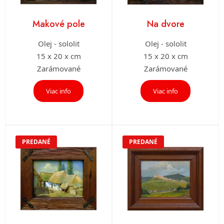
Makové pole
Na dvore
Olej - sololit
Olej - sololit
15 x 20 x cm
15 x 20 x cm
Zarámované
Zarámované
Viac info
Viac info
PREDANÉ
PREDANÉ