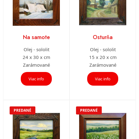
Na samote
Osturňa
Olej - sololit
Olej - sololit
24 x 30 x cm
15 x 20 x cm
Zarámované
Zarámované
Viac info
Viac info
PREDANÉ
PREDANÉ