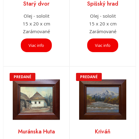
Starý dvor
Spišský hrad
Olej - sololit
Olej - sololit
15 x 20 x cm
15 x 20 x cm
Zarámované
Zarámované
Viac info
Viac info
PREDANÉ
PREDANÉ
Muránska Huta
Kriváň