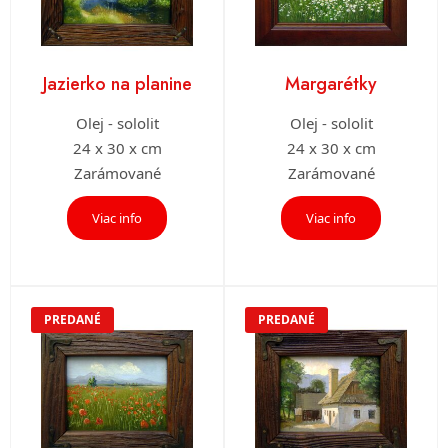
Jazierko na planine
Margarétky
Olej - sololit
Olej - sololit
24 x 30 x cm
24 x 30 x cm
Zarámované
Zarámované
Viac info
Viac info
PREDANÉ
PREDANÉ