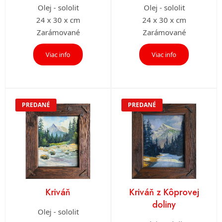
Olej - sololit
Olej - sololit
24 x 30 x cm
24 x 30 x cm
Zarámované
Zarámované
Viac info
Viac info
PREDANÉ
PREDANÉ
Kriváň
Kriváň z Kôprovej
doliny
Olej - sololit