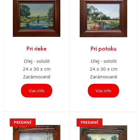
Pri rieke
Pri potoku
Olej - sololit
Olej - sololit
24 x 30 x cm
24 x 30 x cm
Zarámované
Zarámované
Viac info
Viac info
PREDANÉ
PREDANÉ