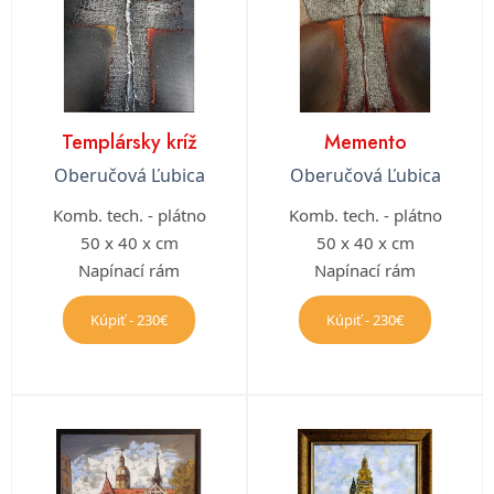
Templársky kríž
Memento
Oberučová Ľubica
Oberučová Ľubica
Komb. tech. - plátno
Komb. tech. - plátno
50 x 40 x cm
50 x 40 x cm
Napínací rám
Napínací rám
Kúpiť - 230€
Kúpiť - 230€