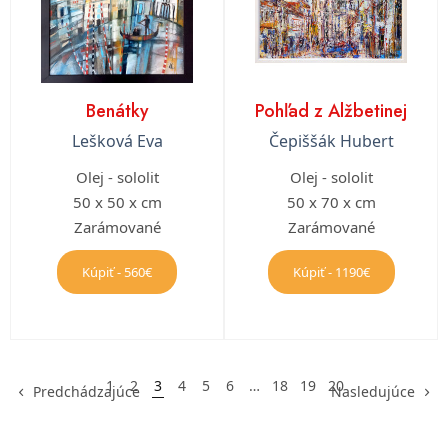
Benátky
Pohľad z Alžbetinej
Lešková Eva
Čepiššák Hubert
Olej - sololit
Olej - sololit
50 x 50 x cm
50 x 70 x cm
Zarámované
Zarámované
Kúpiť - 560€
Kúpiť - 1190€
1
2
3
4
5
6
…
18
19
20
Predchádzajúce
Nasledujúce