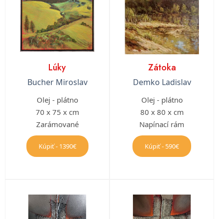
Lúky
Zátoka
Bucher Miroslav
Demko Ladislav
Olej - plátno
Olej - plátno
70 x 75 x cm
80 x 80 x cm
Zarámované
Napínací rám
Kúpiť - 1390€
Kúpiť - 590€