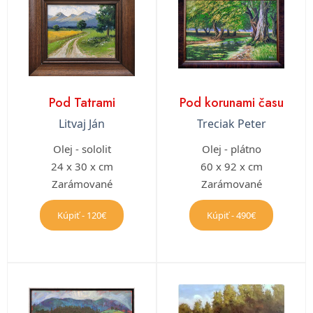
Pod Tatrami
Pod korunami času
Litvaj Ján
Treciak Peter
Olej - sololit
Olej - plátno
24 x 30 x cm
60 x 92 x cm
Zarámované
Zarámované
Kúpiť - 120€
Kúpiť - 490€