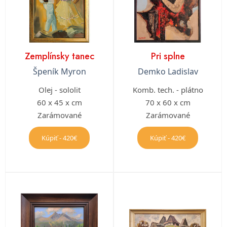
Zemplínsky tanec
Pri splne
Špeník Myron
Demko Ladislav
Olej - sololit
Komb. tech. - plátno
60 x 45 x cm
70 x 60 x cm
Zarámované
Zarámované
Kúpiť - 420€
Kúpiť - 420€