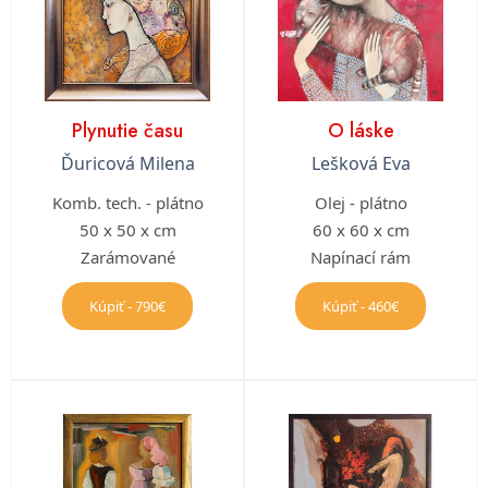
Plynutie času
O láske
Ďuricová Milena
Lešková Eva
Komb. tech. - plátno
Olej - plátno
50 x 50 x cm
60 x 60 x cm
Zarámované
Napínací rám
Kúpiť - 790€
Kúpiť - 460€