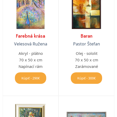
Farebná krása
Baran
Velesová Ružena
Pastor Štefan
Akryl - plátno
Olej - sololit
70 x 50 x cm
70 x 50 x cm
Napínací rám
Zarámované
Kúpiť - 290€
Kúpiť - 300€