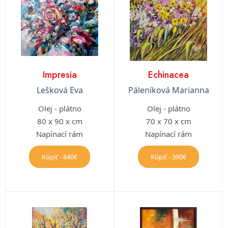
Impresia
Echinacea
Lešková Eva
Páleníková Marianna
Olej - plátno
Olej - plátno
80 x 90 x cm
70 x 70 x cm
Napínací rám
Napínací rám
Kúpiť - 840€
Kúpiť - 390€