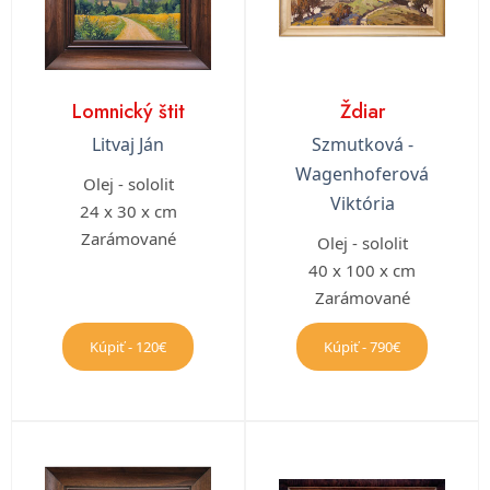
Lomnický štit
Ždiar
Litvaj Ján
Szmutková -
Wagenhoferová
Olej - sololit
Viktória
24 x 30 x cm
Zarámované
Olej - sololit
40 x 100 x cm
Zarámované
Kúpiť - 120€
Kúpiť - 790€