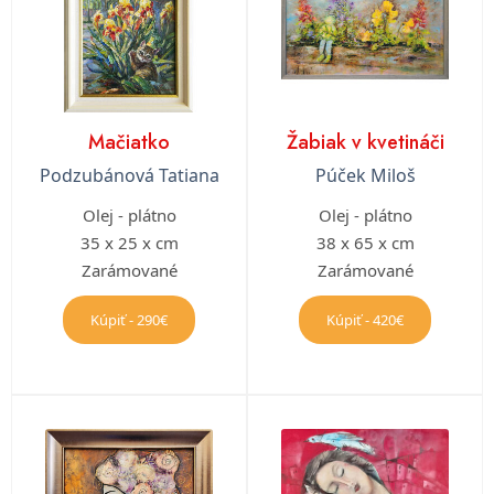
Mačiatko
Žabiak v kvetináči
Podzubánová Tatiana
Púček Miloš
Olej - plátno
Olej - plátno
35 x 25 x cm
38 x 65 x cm
Zarámované
Zarámované
Kúpiť - 290€
Kúpiť - 420€