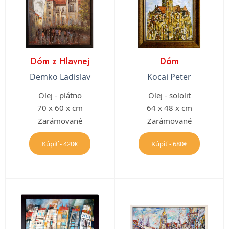
Dóm z Hlavnej
Dóm
Demko Ladislav
Kocai Peter
Olej - plátno
Olej - sololit
70 x 60 x cm
64 x 48 x cm
Zarámované
Zarámované
Kúpiť - 420€
Kúpiť - 680€