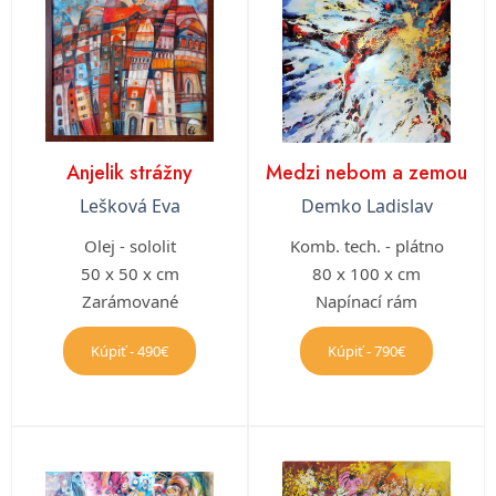
Anjelik strážny
Medzi nebom a zemou
Lešková Eva
Demko Ladislav
Olej - sololit
Komb. tech. - plátno
50 x 50 x cm
80 x 100 x cm
Zarámované
Napínací rám
Kúpiť - 490€
Kúpiť - 790€