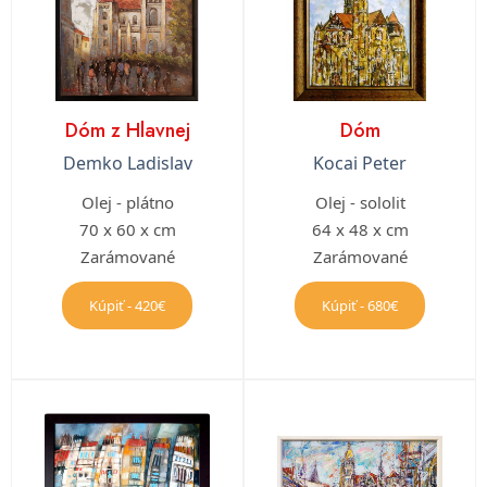
Dóm z Hlavnej
Dóm
Demko Ladislav
Kocai Peter
Olej - plátno
Olej - sololit
70 x 60 x cm
64 x 48 x cm
Zarámované
Zarámované
Kúpiť - 420€
Kúpiť - 680€