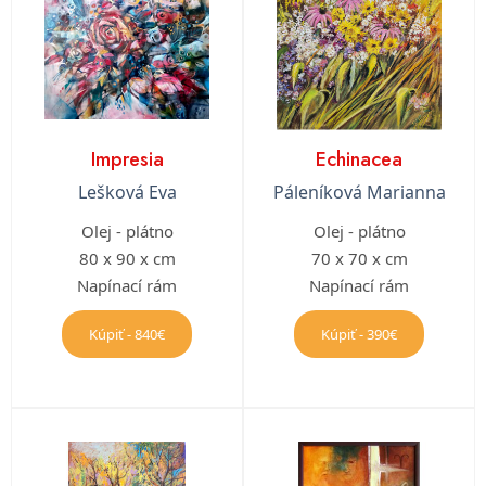
Impresia
Echinacea
Lešková Eva
Páleníková Marianna
Olej - plátno
Olej - plátno
80 x 90 x cm
70 x 70 x cm
Napínací rám
Napínací rám
Kúpiť - 840€
Kúpiť - 390€