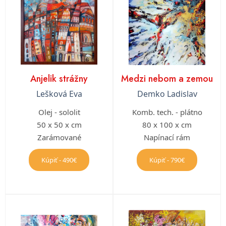
Anjelik strážny
Medzi nebom a zemou
Lešková Eva
Demko Ladislav
Olej - sololit
Komb. tech. - plátno
50 x 50 x cm
80 x 100 x cm
Zarámované
Napínací rám
Kúpiť - 490€
Kúpiť - 790€