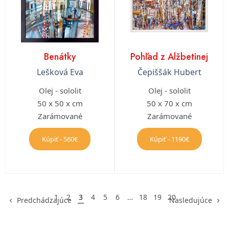
Benátky
Pohľad z Alžbetinej
Lešková Eva
Čepiššák Hubert
Olej - sololit
Olej - sololit
50 x 50 x cm
50 x 70 x cm
Zarámované
Zarámované
Kúpiť - 560€
Kúpiť - 1190€
1
2
3
4
5
6
…
18
19
20
Predchádzajúce
Nasledujúce