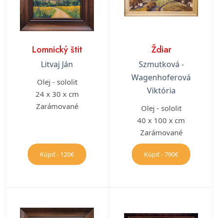
Lomnický štit
Ždiar
Litvaj Ján
Szmutková -
Wagenhoferová
Olej - sololit
Viktória
24 x 30 x cm
Zarámované
Olej - sololit
40 x 100 x cm
Zarámované
Kúpiť - 120€
Kúpiť - 790€