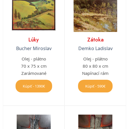
Lúky
Zátoka
Bucher Miroslav
Demko Ladislav
Olej - plátno
Olej - plátno
70 x 75 x cm
80 x 80 x cm
Zarámované
Napínací rám
Kúpiť - 1390€
Kúpiť - 590€