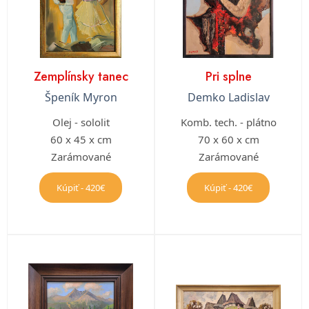
Zemplínsky tanec
Pri splne
Špeník Myron
Demko Ladislav
Olej - sololit
Komb. tech. - plátno
60 x 45 x cm
70 x 60 x cm
Zarámované
Zarámované
Kúpiť - 420€
Kúpiť - 420€