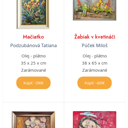
Mačiatko
Žabiak v kvetináči
Podzubánová Tatiana
Púček Miloš
Olej - plátno
Olej - plátno
35 x 25 x cm
38 x 65 x cm
Zarámované
Zarámované
Kúpiť - 290€
Kúpiť - 420€