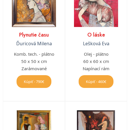
Plynutie času
O láske
Ďuricová Milena
Lešková Eva
Komb. tech. - plátno
Olej - plátno
50 x 50 x cm
60 x 60 x cm
Zarámované
Napínací rám
Kúpiť - 790€
Kúpiť - 460€