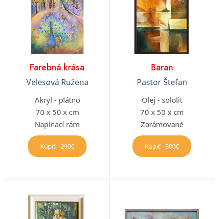
Farebná krása
Baran
Velesová Ružena
Pastor Štefan
Akryl - plátno
Olej - sololit
70 x 50 x cm
70 x 50 x cm
Napínací rám
Zarámované
Kúpiť - 290€
Kúpiť - 300€