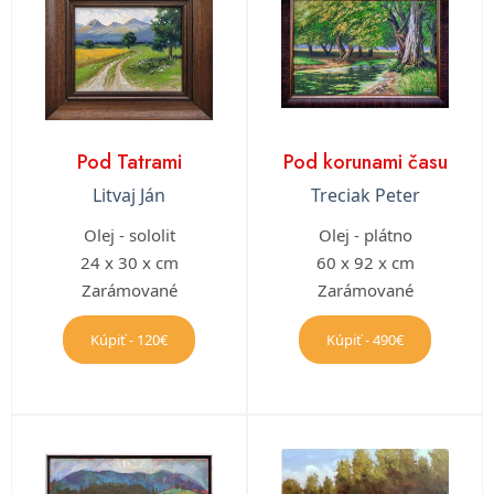
Pod Tatrami
Pod korunami času
Litvaj Ján
Treciak Peter
Olej - sololit
Olej - plátno
24 x 30 x cm
60 x 92 x cm
Zarámované
Zarámované
Kúpiť - 120€
Kúpiť - 490€