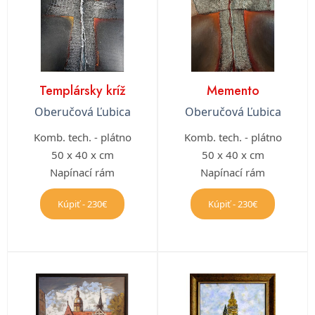
Templársky kríž
Memento
Oberučová Ľubica
Oberučová Ľubica
Komb. tech. - plátno
Komb. tech. - plátno
50 x 40 x cm
50 x 40 x cm
Napínací rám
Napínací rám
Kúpiť - 230€
Kúpiť - 230€