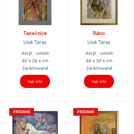
Tanečnice
Ráno
Usik Taras
Usik Taras
Akryl - sololit
Akryl - sololit
40 x 26 x cm
48 x 36 x cm
Zarámované
Zarámované
Viac info
Viac info
PREDANÉ
PREDANÉ