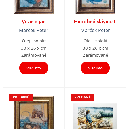
Vítanie jari
Hudobné slávnosti
Marček Peter
Marček Peter
Olej - sololit
Olej - sololit
30 x 26 x cm
30 x 26 x cm
Zarámované
Zarámované
Viac info
Viac info
PREDANÉ
PREDANÉ