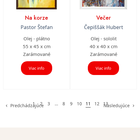
Na korze
Večer
Pastor Štefan
Čepiššák Hubert
Olej - plátno
Olej - sololit
55 x 45 x cm
40 x 40 x cm
Zarámované
Zarámované
Viac info
Viac info
1
2
3
…
8
9
10
11
12
13
Predchádzajúce
Nasledujúce