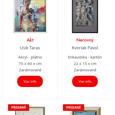
Akt
Nerovný
Usik Taras
Kvoriak Pavol
Akryl - plátno
Enkaustika - kartón
70 x 60 x cm
22 x 15 x cm
Zarámované
Zarámované
Viac info
Viac info
PREDANÉ
PREDANÉ