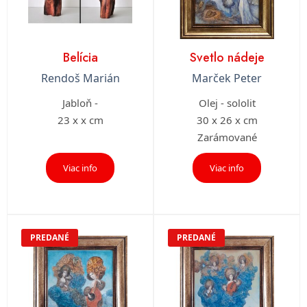
Belícia
Svetlo nádeje
Rendoš Marián
Marček Peter
Jabloň -
Olej - sololit
23 x x cm
30 x 26 x cm
Zarámované
Viac info
Viac info
PREDANÉ
PREDANÉ