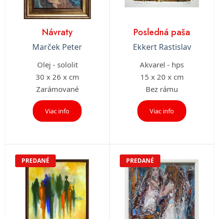
Návraty
Posledná paša
Marček Peter
Ekkert Rastislav
Olej - sololit
Akvarel - hps
30 x 26 x cm
15 x 20 x cm
Zarámované
Bez rámu
Viac info
Viac info
PREDANÉ
PREDANÉ