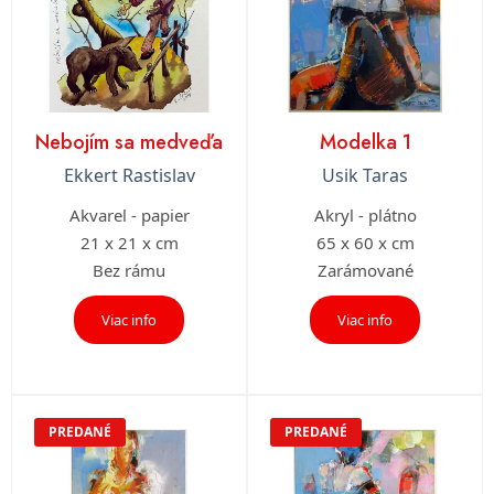
Nebojím sa medveďa
Modelka 1
Ekkert Rastislav
Usik Taras
Akvarel - papier
Akryl - plátno
21 x 21 x cm
65 x 60 x cm
Bez rámu
Zarámované
Viac info
Viac info
PREDANÉ
PREDANÉ