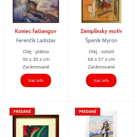
Koniec fašiangov
Zemplínsky motív
Ferenčík Ladislav
Špeník Myron
Olej - plátno
Olej - sololit
30 x 30 x cm
68 x 57 x cm
Zarámované
Zarámované
Viac info
Viac info
PREDANÉ
PREDANÉ