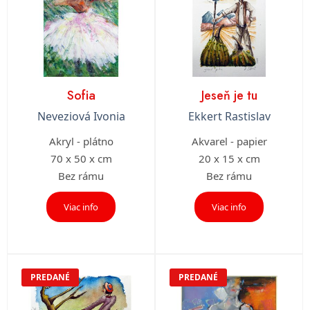
Sofia
Jeseň je tu
Neveziová Ivonia
Ekkert Rastislav
Akryl - plátno
Akvarel - papier
70 x 50 x cm
20 x 15 x cm
Bez rámu
Bez rámu
Viac info
Viac info
PREDANÉ
PREDANÉ