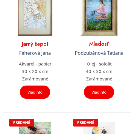
Jarný šepot
Mladosť
Feherová Jana
Podzubánová Tatiana
Akvarel - papier
Olej - sololit
30 x 20 x cm
40 x 30 x cm
Zarámované
Zarámované
Viac info
Viac info
PREDANÉ
PREDANÉ