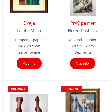
Dvaja
Prvý pastier
Laluha Milan
Ekkert Rastislav
Tempera - papier
Akvarel - papier
14 x 20 x cm
20 x 15 x cm
Zarámované
Bez rámu
Viac info
Viac info
PREDANÉ
PREDANÉ