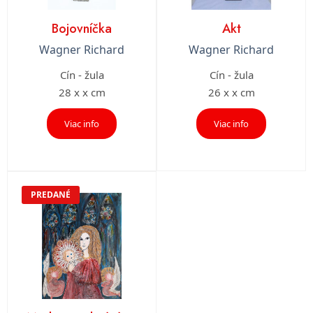
Bojovníčka
Akt
Wagner Richard
Wagner Richard
Cín - žula
Cín - žula
28 x x cm
26 x x cm
Viac info
Viac info
PREDANÉ