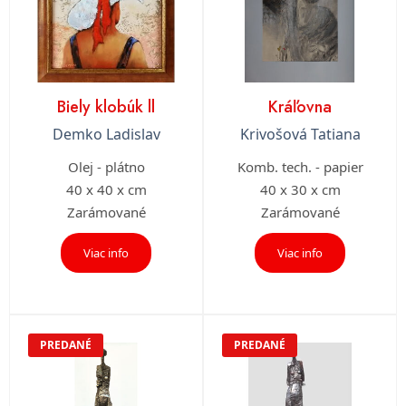
Biely klobúk ll
Kráľovna
Demko Ladislav
Krivošová Tatiana
Olej - plátno
Komb. tech. - papier
40 x 40 x cm
40 x 30 x cm
Zarámované
Zarámované
Viac info
Viac info
PREDANÉ
PREDANÉ