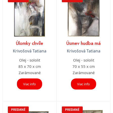
Úlomky chvíle
Úsmev hudba má
Krivošová Tatiana
Krivošová Tatiana
Olej - sololit
Olej - sololit
85 x 70 x cm
70 x 55 x cm
Zarámované
Zarámované
Viac info
Viac info
PREDANÉ
PREDANÉ