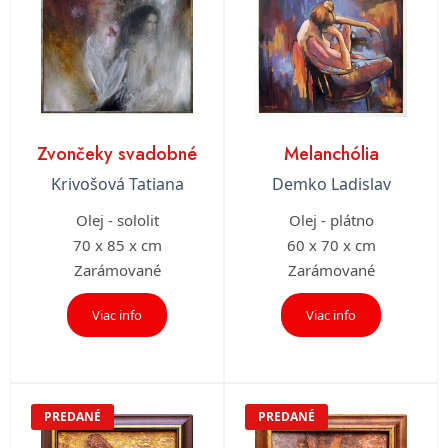
Zvončeky svadobné
Melanchólia
Krivošová Tatiana
Demko Ladislav
Olej - sololit
Olej - plátno
70 x 85 x cm
60 x 70 x cm
Zarámované
Zarámované
Viac info
Viac info
PREDANÉ
PREDANÉ