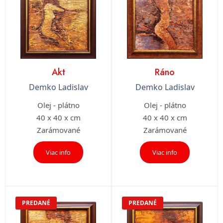
Akt
Ráno
Demko Ladislav
Demko Ladislav
Olej - plátno
Olej - plátno
40 x 40 x cm
40 x 40 x cm
Zarámované
Zarámované
Viac info
Viac info
PREDANÉ
PREDANÉ