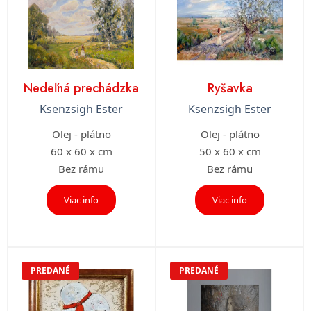
Nedeľná prechádzka
Ryšavka
Ksenzsigh Ester
Ksenzsigh Ester
Olej - plátno
Olej - plátno
60 x 60 x cm
50 x 60 x cm
Bez rámu
Bez rámu
Viac info
Viac info
PREDANÉ
PREDANÉ