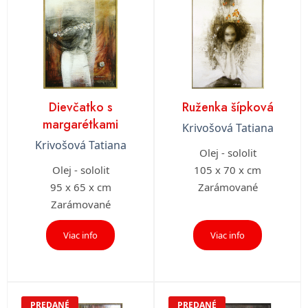
Dievčatko s
Ruženka šípková
margarétkami
Krivošová Tatiana
Krivošová Tatiana
Olej - sololit
Olej - sololit
105 x 70 x cm
95 x 65 x cm
Zarámované
Zarámované
Viac info
Viac info
PREDANÉ
PREDANÉ