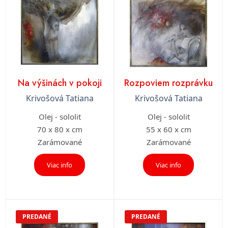
Na výšinách v pokoji
Rozpoviem rozprávku
Krivošová Tatiana
Krivošová Tatiana
Olej - sololit
Olej - sololit
70 x 80 x cm
55 x 60 x cm
Zarámované
Zarámované
Viac info
Viac info
PREDANÉ
PREDANÉ