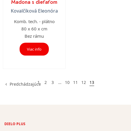
Madona s dieťaťom
Kovalčíková Eleonóra
Komb. tech. - plátno
80 x 60 x cm
Bez rámu
Viac info
1
2
3
…
10
11
12
13
Predchádzajúce
DIELO PLUS