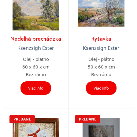
Nedeľná prechádzka
Ryšavka
Ksenzsigh Ester
Ksenzsigh Ester
Olej - plátno
Olej - plátno
60 x 60 x cm
50 x 60 x cm
Bez rámu
Bez rámu
Viac info
Viac info
PREDANÉ
PREDANÉ