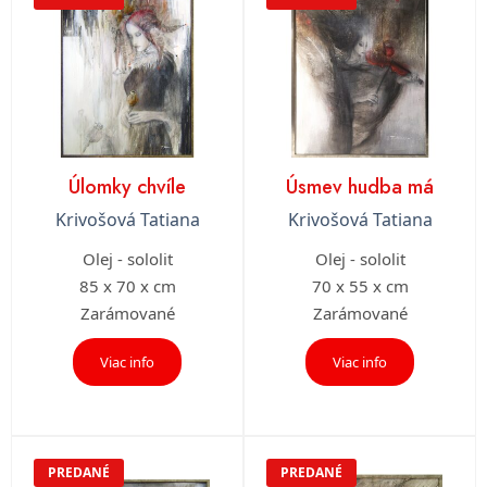
Úlomky chvíle
Úsmev hudba má
Krivošová Tatiana
Krivošová Tatiana
Olej - sololit
Olej - sololit
85 x 70 x cm
70 x 55 x cm
Zarámované
Zarámované
Viac info
Viac info
PREDANÉ
PREDANÉ