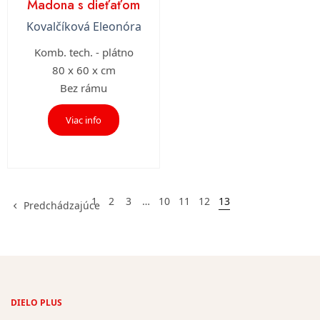
Madona s dieťaťom
Kovalčíková Eleonóra
Komb. tech. - plátno
80 x 60 x cm
Bez rámu
Viac info
1
2
3
…
10
11
12
13
Predchádzajúce
DIELO PLUS