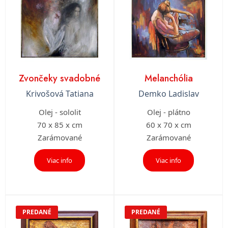
Zvončeky svadobné
Melanchólia
Krivošová Tatiana
Demko Ladislav
Olej - sololit
Olej - plátno
70 x 85 x cm
60 x 70 x cm
Zarámované
Zarámované
Viac info
Viac info
PREDANÉ
PREDANÉ