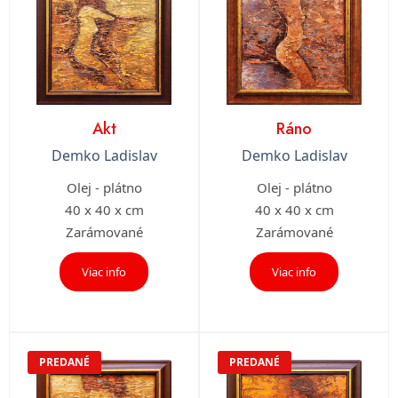
Akt
Ráno
Demko Ladislav
Demko Ladislav
Olej - plátno
Olej - plátno
40 x 40 x cm
40 x 40 x cm
Zarámované
Zarámované
Viac info
Viac info
PREDANÉ
PREDANÉ