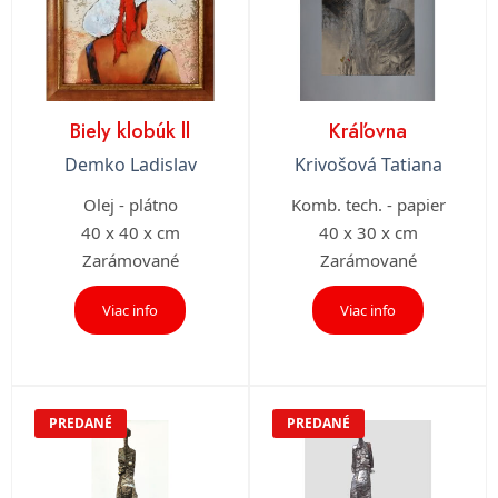
Biely klobúk ll
Kráľovna
Demko Ladislav
Krivošová Tatiana
Olej - plátno
Komb. tech. - papier
40 x 40 x cm
40 x 30 x cm
Zarámované
Zarámované
Viac info
Viac info
PREDANÉ
PREDANÉ