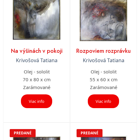
Na výšinách v pokoji
Rozpoviem rozprávku
Krivošová Tatiana
Krivošová Tatiana
Olej - sololit
Olej - sololit
70 x 80 x cm
55 x 60 x cm
Zarámované
Zarámované
Viac info
Viac info
PREDANÉ
PREDANÉ