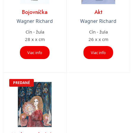
Bojovníčka
Akt
Wagner Richard
Wagner Richard
Cín - žula
Cín - žula
28 x x cm
26 x x cm
Viac info
Viac info
PREDANÉ