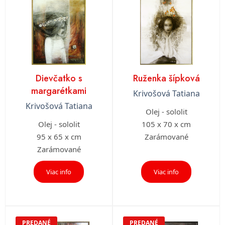
Dievčatko s
Ruženka šípková
margarétkami
Krivošová Tatiana
Krivošová Tatiana
Olej - sololit
Olej - sololit
105 x 70 x cm
95 x 65 x cm
Zarámované
Zarámované
Viac info
Viac info
PREDANÉ
PREDANÉ