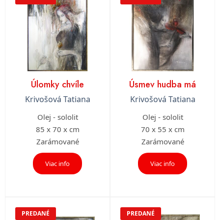
Úlomky chvíle
Úsmev hudba má
Krivošová Tatiana
Krivošová Tatiana
Olej - sololit
Olej - sololit
85 x 70 x cm
70 x 55 x cm
Zarámované
Zarámované
Viac info
Viac info
PREDANÉ
PREDANÉ