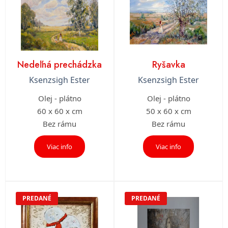
Nedeľná prechádzka
Ryšavka
Ksenzsigh Ester
Ksenzsigh Ester
Olej - plátno
Olej - plátno
60 x 60 x cm
50 x 60 x cm
Bez rámu
Bez rámu
Viac info
Viac info
PREDANÉ
PREDANÉ