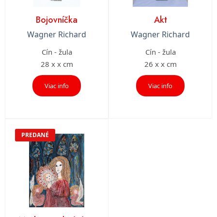
Bojovníčka
Akt
Wagner Richard
Wagner Richard
Cín - žula
Cín - žula
28 x x cm
26 x x cm
Viac info
Viac info
PREDANÉ