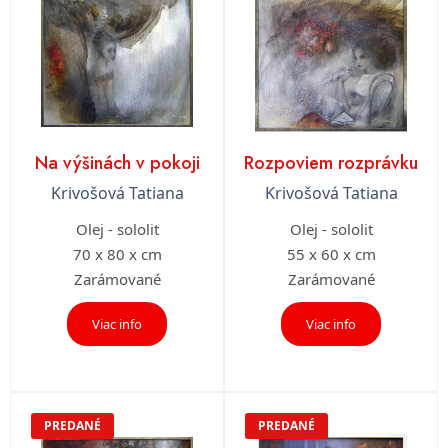
Na výšinách v pokoji
Rozpoviem rozprávku
Krivošová Tatiana
Krivošová Tatiana
Olej - sololit
Olej - sololit
70 x 80 x cm
55 x 60 x cm
Zarámované
Zarámované
Viac info
Viac info
PREDANÉ
PREDANÉ