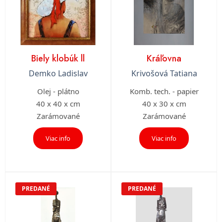
Biely klobúk ll
Kráľovna
Demko Ladislav
Krivošová Tatiana
Olej - plátno
Komb. tech. - papier
40 x 40 x cm
40 x 30 x cm
Zarámované
Zarámované
Viac info
Viac info
PREDANÉ
PREDANÉ