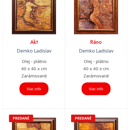
Akt
Ráno
Demko Ladislav
Demko Ladislav
Olej - plátno
Olej - plátno
40 x 40 x cm
40 x 40 x cm
Zarámované
Zarámované
Viac info
Viac info
PREDANÉ
PREDANÉ