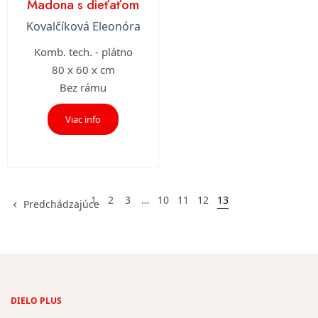
Madona s dieťaťom
Kovalčíková Eleonóra
Komb. tech. - plátno
80 x 60 x cm
Bez rámu
Viac info
1
2
3
…
10
11
12
13
Predchádzajúce
DIELO PLUS