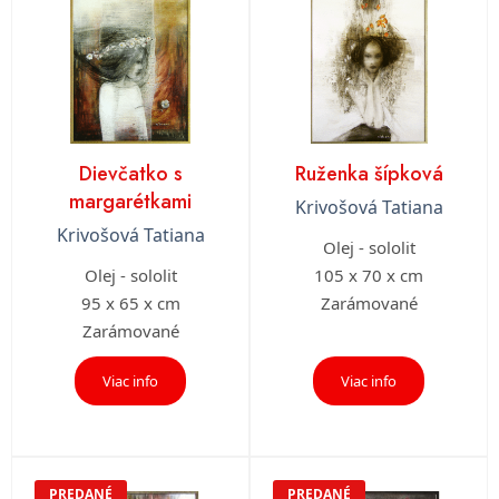
Dievčatko s
Ruženka šípková
margarétkami
Krivošová Tatiana
Krivošová Tatiana
Olej - sololit
Olej - sololit
105 x 70 x cm
95 x 65 x cm
Zarámované
Zarámované
Viac info
Viac info
PREDANÉ
PREDANÉ