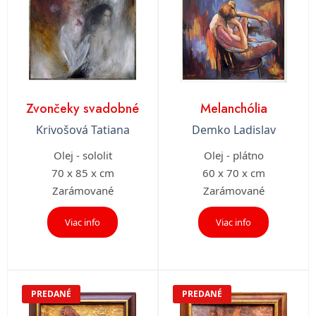
Zvončeky svadobné
Melanchólia
Krivošová Tatiana
Demko Ladislav
Olej - sololit
Olej - plátno
70 x 85 x cm
60 x 70 x cm
Zarámované
Zarámované
Viac info
Viac info
PREDANÉ
PREDANÉ