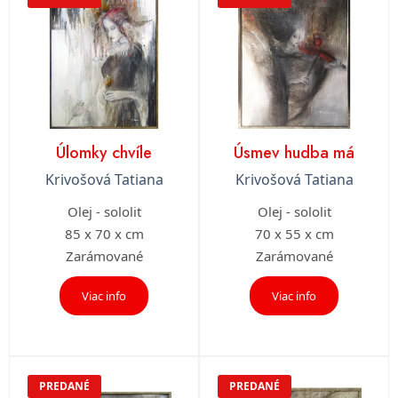
Úlomky chvíle
Úsmev hudba má
Krivošová Tatiana
Krivošová Tatiana
Olej - sololit
Olej - sololit
85 x 70 x cm
70 x 55 x cm
Zarámované
Zarámované
Viac info
Viac info
PREDANÉ
PREDANÉ