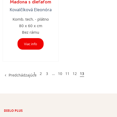
Madona s dieťaťom
Kovalčíková Eleonóra
Komb. tech. - plátno
80 x 60 x cm
Bez rámu
Viac info
1
2
3
…
10
11
12
13
Predchádzajúce
DIELO PLUS