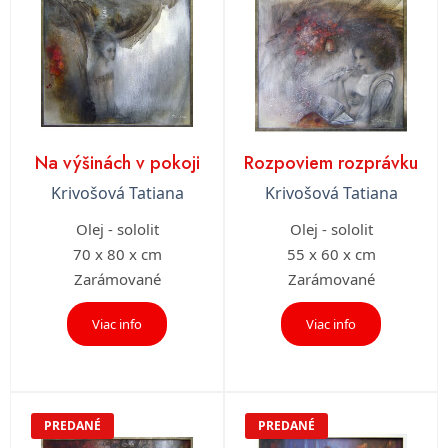
Na výšinách v pokoji
Rozpoviem rozprávku
Krivošová Tatiana
Krivošová Tatiana
Olej - sololit
Olej - sololit
70 x 80 x cm
55 x 60 x cm
Zarámované
Zarámované
Viac info
Viac info
PREDANÉ
PREDANÉ