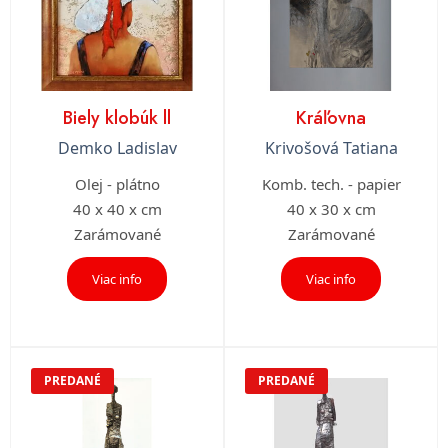
Biely klobúk ll
Kráľovna
Demko Ladislav
Krivošová Tatiana
Olej - plátno
Komb. tech. - papier
40 x 40 x cm
40 x 30 x cm
Zarámované
Zarámované
Viac info
Viac info
PREDANÉ
PREDANÉ