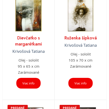
Dievčatko s
Ruženka šípková
margarétkami
Krivošová Tatiana
Krivošová Tatiana
Olej - sololit
Olej - sololit
105 x 70 x cm
95 x 65 x cm
Zarámované
Zarámované
Viac info
Viac info
PREDANÉ
PREDANÉ