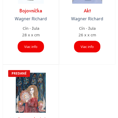
Bojovníčka
Akt
Wagner Richard
Wagner Richard
Cín - žula
Cín - žula
28 x x cm
26 x x cm
Viac info
Viac info
PREDANÉ