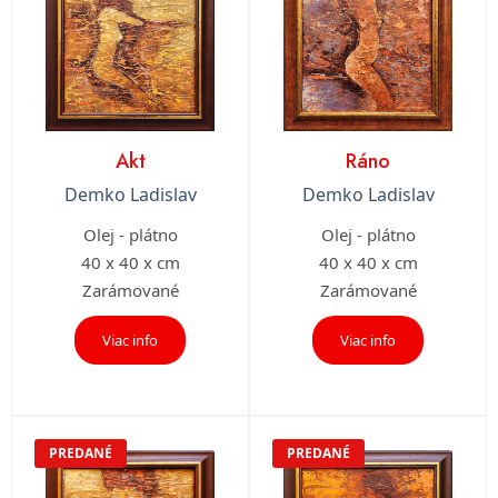
Akt
Ráno
Demko Ladislav
Demko Ladislav
Olej - plátno
Olej - plátno
40 x 40 x cm
40 x 40 x cm
Zarámované
Zarámované
Viac info
Viac info
PREDANÉ
PREDANÉ