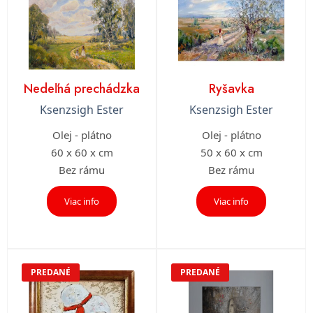
Nedeľná prechádzka
Ryšavka
Ksenzsigh Ester
Ksenzsigh Ester
Olej - plátno
Olej - plátno
60 x 60 x cm
50 x 60 x cm
Bez rámu
Bez rámu
Viac info
Viac info
PREDANÉ
PREDANÉ