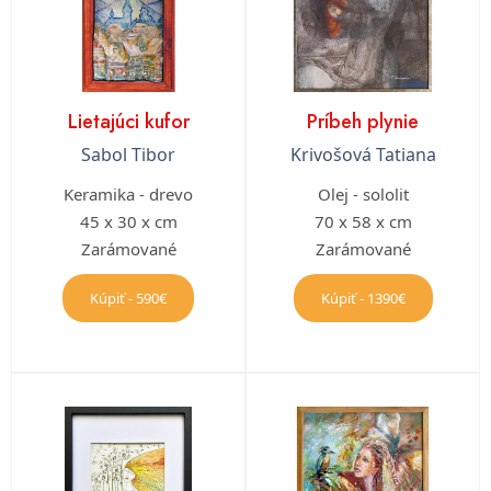
Lietajúci kufor
Príbeh plynie
Sabol Tibor
Krivošová Tatiana
Keramika - drevo
Olej - sololit
45 x 30 x cm
70 x 58 x cm
Zarámované
Zarámované
Kúpiť - 590€
Kúpiť - 1390€