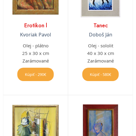
Erotikon l
Tanec
Kvoriak Pavol
Doboš Ján
Olej - plátno
Olej - sololit
25 x 30 x cm
40 x 30 x cm
Zarámované
Zarámované
Kúpiť - 290€
Kúpiť - 580€