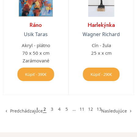
Ráno
Harlekýnka
Usik Taras
Wagner Richard
Akryl - plátno
Cín - žula
70 x 50 x cm
25 x x cm
Zarámované
Kúpiť - 390€
Kúpiť - 290€
1
2
3
4
5
…
11
12
13
Predchádzajúce
Nasledujúce