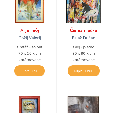
Anjel môj
Čierna mačka
Gožij Valerij
Baláž Dušan
Gratáž - sololit
Olej - plátno
70 x 50 x cm
90 x 80 x cm
Zarámované
Zarámované
Kúpiť - 720€
Kúpiť - 1190€