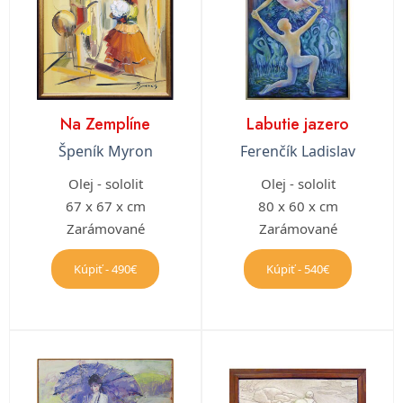
Na Zemplíne
Labutie jazero
Špeník Myron
Ferenčík Ladislav
Olej - sololit
Olej - sololit
67 x 67 x cm
80 x 60 x cm
Zarámované
Zarámované
Kúpiť - 490€
Kúpiť - 540€