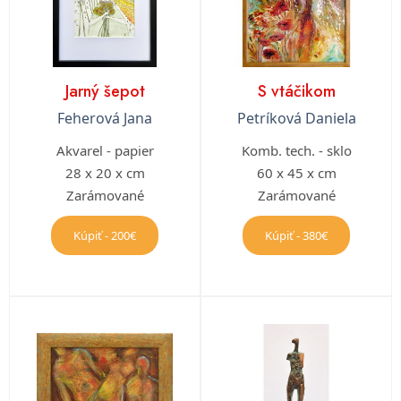
Jarný šepot
S vtáčikom
Feherová Jana
Petríková Daniela
Akvarel - papier
Komb. tech. - sklo
28 x 20 x cm
60 x 45 x cm
Zarámované
Zarámované
Kúpiť - 200€
Kúpiť - 380€