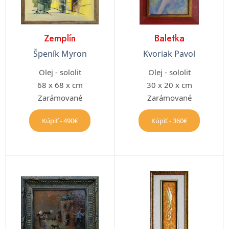
Zemplín
Baletka
Špeník Myron
Kvoriak Pavol
Olej - sololit
Olej - sololit
68 x 68 x cm
30 x 20 x cm
Zarámované
Zarámované
Kúpiť - 490€
Kúpiť - 360€