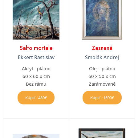
Salto mortale
Zasnená
Ekkert Rastislav
Smolák Andrej
Akryl - plátno
Olej - plátno
60 x 60 x cm
60 x 50 x cm
Bez rámu
Zarámované
Kúpiť - 480€
Kúpiť - 1690€