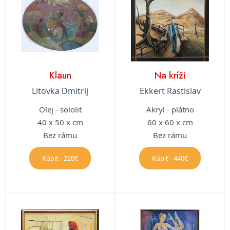
Klaun
Na kríži
Litovka Dmitrij
Ekkert Rastislav
Olej - sololit
Akryl - plátno
40 x 50 x cm
60 x 60 x cm
Bez rámu
Bez rámu
Kúpiť - 220€
Kúpiť - 440€