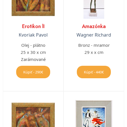
Erotikon lI
Amazónka
Kvoriak Pavol
Wagner Richard
Olej - plátno
Bronz - mramor
25 x 30 x cm
29 x x cm
Zarámované
Kúpiť - 290€
Kúpiť - 440€