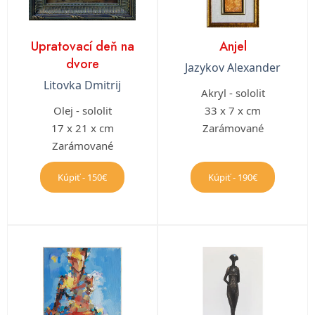
Upratovací deň na
Anjel
dvore
Jazykov Alexander
Litovka Dmitrij
Akryl - sololit
Olej - sololit
33 x 7 x cm
17 x 21 x cm
Zarámované
Zarámované
Kúpiť - 150€
Kúpiť - 190€