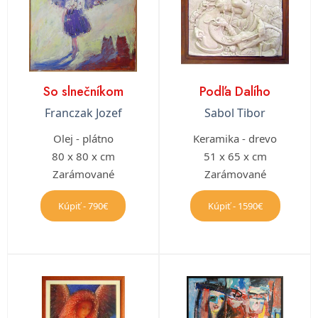
So slnečníkom
Podľa Dalího
Franczak Jozef
Sabol Tibor
Olej - plátno
Keramika - drevo
80 x 80 x cm
51 x 65 x cm
Zarámované
Zarámované
Kúpiť - 790€
Kúpiť - 1590€