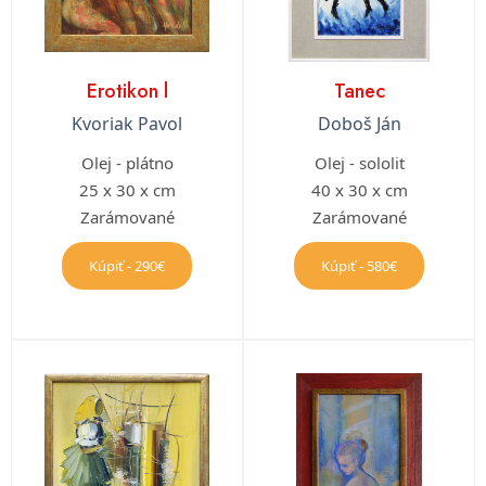
Erotikon l
Tanec
Kvoriak Pavol
Doboš Ján
Olej - plátno
Olej - sololit
25 x 30 x cm
40 x 30 x cm
Zarámované
Zarámované
Kúpiť - 290€
Kúpiť - 580€