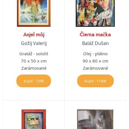
Anjel môj
Čierna mačka
Gožij Valerij
Baláž Dušan
Gratáž - sololit
Olej - plátno
70 x 50 x cm
90 x 80 x cm
Zarámované
Zarámované
Kúpiť - 720€
Kúpiť - 1190€