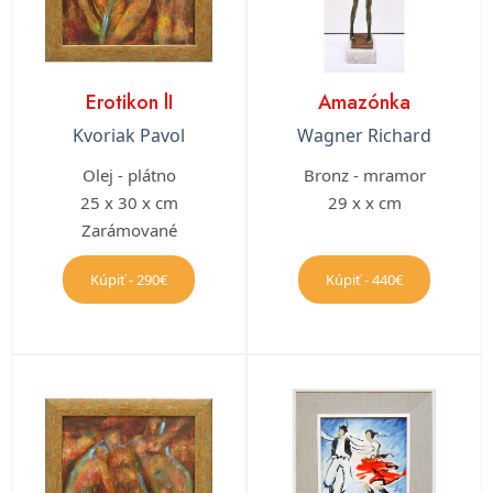
Erotikon lI
Amazónka
Kvoriak Pavol
Wagner Richard
Olej - plátno
Bronz - mramor
25 x 30 x cm
29 x x cm
Zarámované
Kúpiť - 290€
Kúpiť - 440€