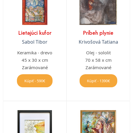
Lietajúci kufor
Príbeh plynie
Sabol Tibor
Krivošová Tatiana
Keramika - drevo
Olej - sololit
45 x 30 x cm
70 x 58 x cm
Zarámované
Zarámované
Kúpiť - 590€
Kúpiť - 1390€