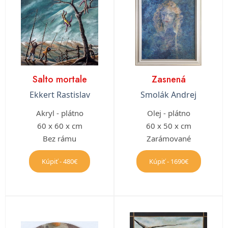
Salto mortale
Zasnená
Ekkert Rastislav
Smolák Andrej
Akryl - plátno
Olej - plátno
60 x 60 x cm
60 x 50 x cm
Bez rámu
Zarámované
Kúpiť - 480€
Kúpiť - 1690€