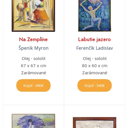
Na Zemplíne
Labutie jazero
Špeník Myron
Ferenčík Ladislav
Olej - sololit
Olej - sololit
67 x 67 x cm
80 x 60 x cm
Zarámované
Zarámované
Kúpiť - 490€
Kúpiť - 540€