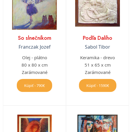
So slnečníkom
Podľa Dalího
Franczak Jozef
Sabol Tibor
Olej - plátno
Keramika - drevo
80 x 80 x cm
51 x 65 x cm
Zarámované
Zarámované
Kúpiť - 790€
Kúpiť - 1590€