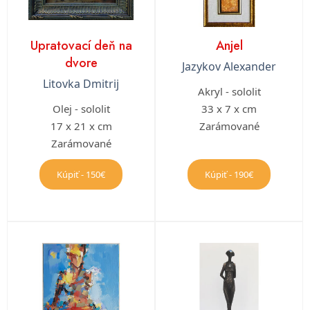
Upratovací deň na
Anjel
dvore
Jazykov Alexander
Litovka Dmitrij
Akryl - sololit
Olej - sololit
33 x 7 x cm
17 x 21 x cm
Zarámované
Zarámované
Kúpiť - 150€
Kúpiť - 190€