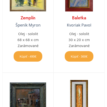
Zemplín
Baletka
Špeník Myron
Kvoriak Pavol
Olej - sololit
Olej - sololit
68 x 68 x cm
30 x 20 x cm
Zarámované
Zarámované
Kúpiť - 490€
Kúpiť - 360€