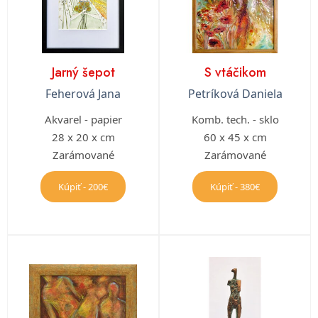
Jarný šepot
S vtáčikom
Feherová Jana
Petríková Daniela
Akvarel - papier
Komb. tech. - sklo
28 x 20 x cm
60 x 45 x cm
Zarámované
Zarámované
Kúpiť - 200€
Kúpiť - 380€