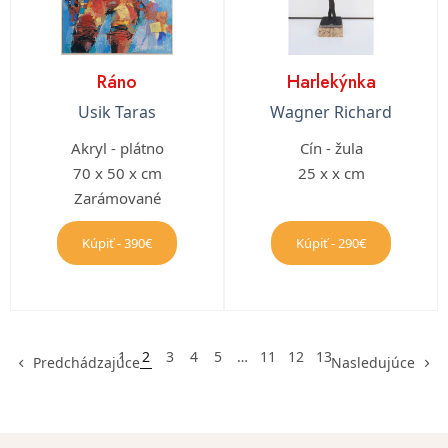
Ráno
Harlekýnka
Usik Taras
Wagner Richard
Akryl - plátno
Cín - žula
70 x 50 x cm
25 x x cm
Zarámované
Kúpiť - 390€
Kúpiť - 290€
1
2
3
4
5
…
11
12
13
Predchádzajúce
Nasledujúce