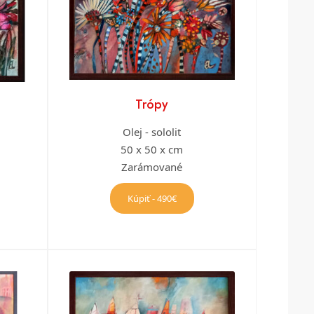
Trópy
Olej - sololit
50 x 50 x cm
Zarámované
Kúpiť - 490€