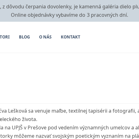
i, z dôvodu čerpania dovolenky, je kamenná galéria dielo pl
Online objednávky vybavíme do 3 pracovných dní.
TORI
BLOG
O NÁS
KONTAKT
va Lešková sa venuje maľbe, textilnej tapisérii a fotografii,
eleckého života.
ala na UPJŠ v Prešove pod vedením významných umelcov a a
torky môžeme nazvať svojským poetickým vyznaním na plátn