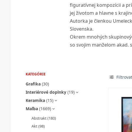
figuratívnej kompozícii a p
jej životom a hlavne s kraj
Autorka je členkou Umelecke
Slovenska.
Okrem mnohých skupinových 
so svojim manželom akad.
KATEGÓRIE
Filtrova
Grafika
(30)
Interiérové doplnky
(19)
Keramika
(15)
Maľba
(1669)
Abstrakt
(180)
Akt
(98)