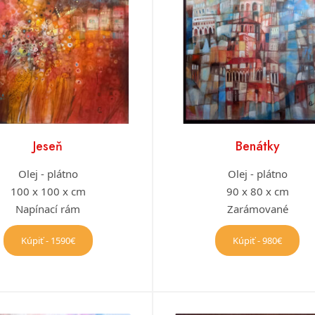
Jeseň
Benátky
Olej - plátno
Olej - plátno
100 x 100 x cm
90 x 80 x cm
Napínací rám
Zarámované
Kúpiť - 1590€
Kúpiť - 980€