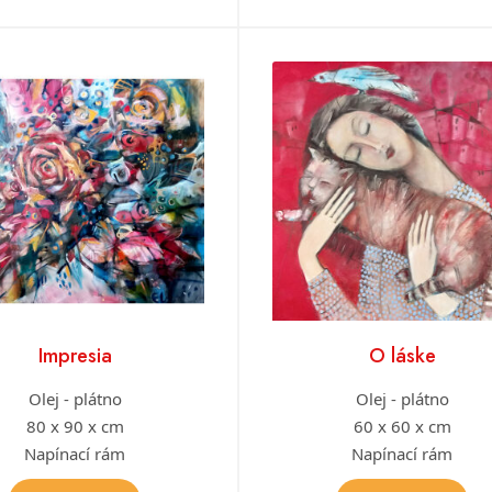
Impresia
O láske
Olej - plátno
Olej - plátno
80 x 90 x cm
60 x 60 x cm
Napínací rám
Napínací rám