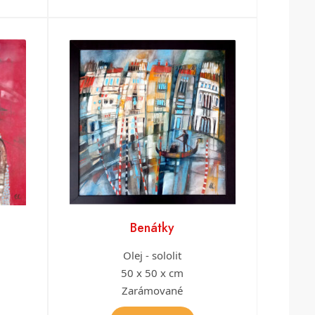
Benátky
Olej - sololit
50 x 50 x cm
Zarámované