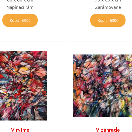
Napínací rám
Zarámované
Kúpiť - 690€
Kúpiť - 630€
V rytme
V záhrade