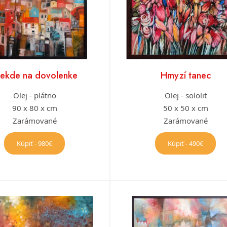
iekde na dovolenke
Hmyzí tanec
Olej - plátno
Olej - sololit
90 x 80 x cm
50 x 50 x cm
Zarámované
Zarámované
Kúpiť - 980€
Kúpiť - 490€