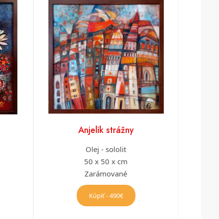
Anjelik strážny
Olej - sololit
50 x 50 x cm
Zarámované
Kúpiť - 490€