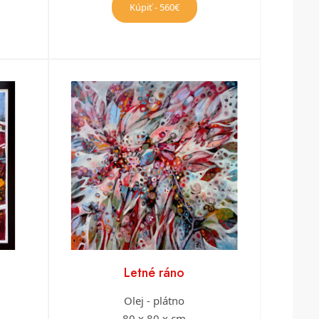
Kúpiť - 560€
Letné ráno
Olej - plátno
80 x 80 x cm