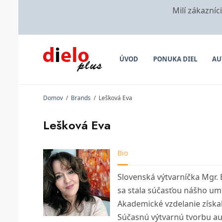
Milí zákazníc
ÚVOD
PONUKA DIEL
AU
Domov
/
Brands
/
Lešková Eva
Lešková Eva
Bio
Slovenská výtvarníčka Mgr. E
sa stala súčasťou nášho um
Akademické vzdelanie získ
Súčasnú výtvarnú tvorbu au