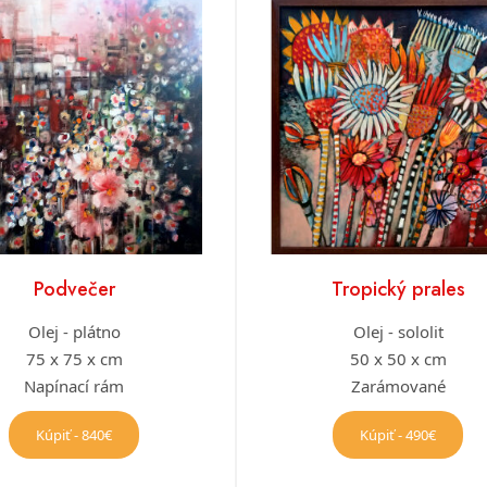
Podvečer
Tropický prales
Olej - plátno
Olej - sololit
75 x 75 x cm
50 x 50 x cm
Napínací rám
Zarámované
Kúpiť - 840€
Kúpiť - 490€