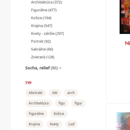
Architektúra
(372)
Figurálne
(477)
Košice
(164)
Krajina
(547)
Kvety - zátišie
(297)
Portrét
(92)
N
Sakrálne
(66)
Zvieratá
(128)
Socha, relief
(86)
TYP
Abstrakt
Akt
arch
Architektúra
figu
figur
Figurálne
Košice
Krajina
Kvety
Loď