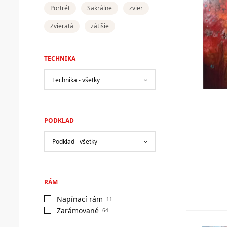
Portrét
Sakrálne
zvier
Zvieratá
zátišie
TECHNIKA
PODKLAD
RÁM
Napínací rám
11
Zarámované
64