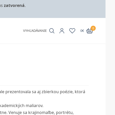
us
zatvorená
.
0
VYHĽADÁVANIE
0
€
 ale prezentovala sa aj zbierkou poézie, ktorá
kademických maliarov.
e. Venuje sa krajinomaľbe, portrétu,