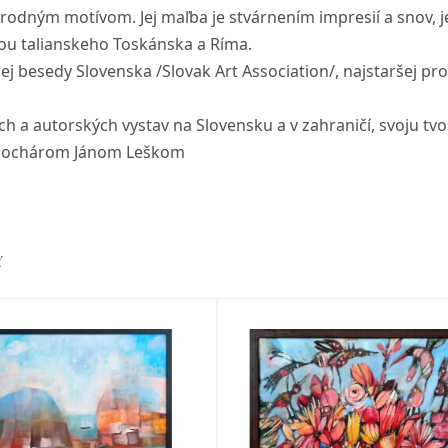
rírodným motívom. Jej maľba je stvárnením impresií a snov, 
inou talianskeho Toskánska a Ríma.
j besedy Slovenska /Slovak Art Association/, najstaršej pro
a autorských vystav na Slovensku a v zahraničí, svoju tvo
 sochárom Jánom Leškom
ť