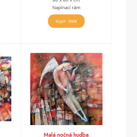
Napínací rám
Kúpiť - 900€
Malá nočná hudba