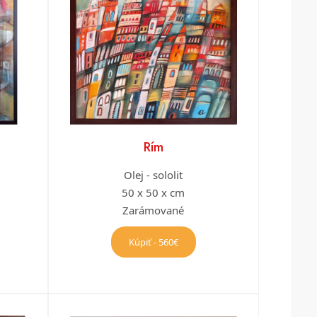
Rím
Olej - sololit
50 x 50 x cm
Zarámované
Kúpiť - 560€