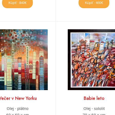
Kúpiť - 840€
Kúpiť - 460€
Večer v New Yorku
Babie leto
Olej - plátno
Olej - sololit
60 x 60 x cm
70 x 60 x cm