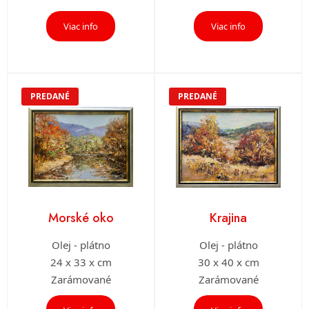
Viac info
Viac info
PREDANÉ
PREDANÉ
Morské oko
Krajina
Olej - plátno
Olej - plátno
24 x 33 x cm
30 x 40 x cm
Zarámované
Zarámované