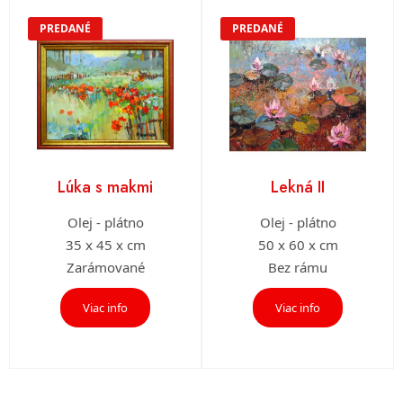
PREDANÉ
PREDANÉ
Lúka s makmi
Lekná II
Olej - plátno
Olej - plátno
35 x 45 x cm
50 x 60 x cm
Zarámované
Bez rámu
Viac info
Viac info