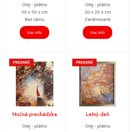
Olej - plátno
Olej - plátno
50 x 50 x cm
20 x 20 x cm
Bez rámu
Zarámované
Viac info
Viac info
PREDANÉ
PREDANÉ
Nočná prechádzka
Letný deň
Olej - plátno
Olej - plátno