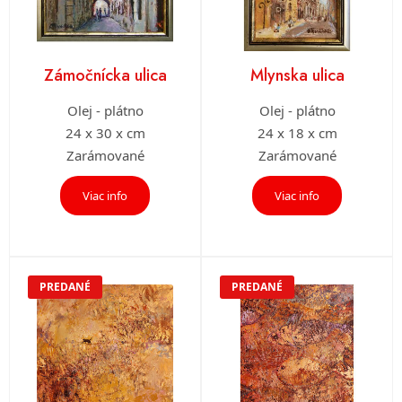
Zámočnícka ulica
Mlynska ulica
Olej - plátno
Olej - plátno
24 x 30 x cm
24 x 18 x cm
Zarámované
Zarámované
Viac info
Viac info
PREDANÉ
PREDANÉ