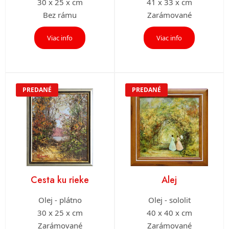
30 x 25 x cm
41 x 33 x cm
Bez rámu
Zarámované
Viac info
Viac info
PREDANÉ
PREDANÉ
Cesta ku rieke
Alej
Olej - plátno
Olej - sololit
30 x 25 x cm
40 x 40 x cm
Zarámované
Zarámované