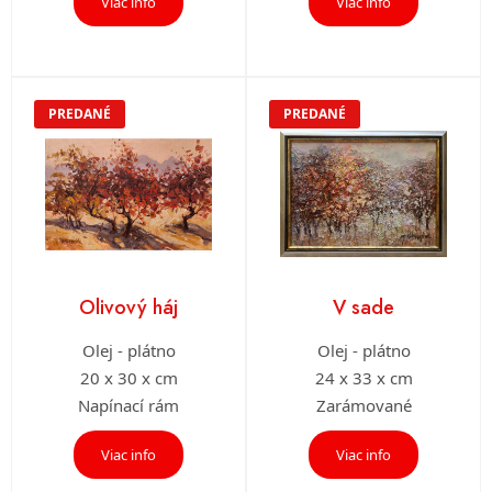
Viac info
Viac info
PREDANÉ
PREDANÉ
Olivový háj
V sade
Olej - plátno
Olej - plátno
20 x 30 x cm
24 x 33 x cm
Napínací rám
Zarámované
Viac info
Viac info