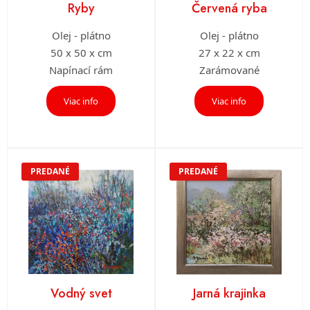
Ryby
Červená ryba
Olej - plátno
Olej - plátno
50 x 50 x cm
27 x 22 x cm
Napínací rám
Zarámované
Viac info
Viac info
PREDANÉ
PREDANÉ
Vodný svet
Jarná krajinka