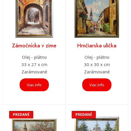
Zámočnícka v zime
Hrnčiarska ulička
Olej - plátno
Olej - plátno
33 x 27 x cm
30 x 30 x cm
Zarámované
Zarámované
Viac info
Viac info
PREDANÉ
PREDANÉ