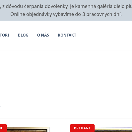
i, z dôvodu čerpania dovolenky, je kamenná galéria dielo pl
Online objednávky vybavíme do 3 pracovných dní.
TORI
BLOG
O NÁS
KONTAKT
ť
NÉ
PREDANÉ