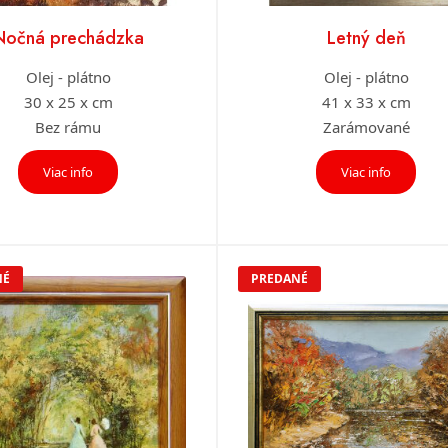
Nočná prechádzka
Letný deň
Olej - plátno
Olej - plátno
30 x 25 x cm
41 x 33 x cm
Bez rámu
Zarámované
Viac info
Viac info
NÉ
PREDANÉ