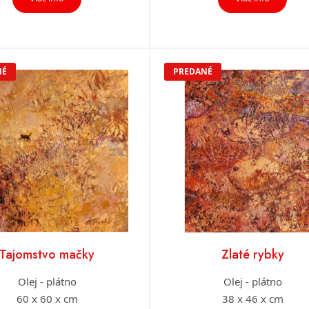
NÉ
PREDANÉ
Tajomstvo mačky
Zlaté rybky
Olej - plátno
Olej - plátno
60 x 60 x cm
38 x 46 x cm