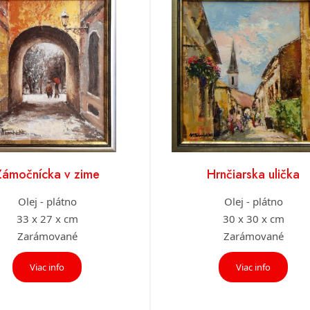
Zámočnícka v zime
Hrnčiarska ulička
Olej - plátno
Olej - plátno
33 x 27 x cm
30 x 30 x cm
Zarámované
Zarámované
Viac info
Viac info