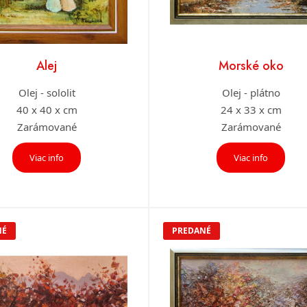
Alej
Morské oko
Olej - sololit
Olej - plátno
40 x 40 x cm
24 x 33 x cm
Zarámované
Zarámované
Viac info
Viac info
NÉ
PREDANÉ