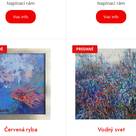
Napínací rám
Napínací rám
Viac info
Viac info
NÉ
PREDANÉ
Červená ryba
Vodný svet