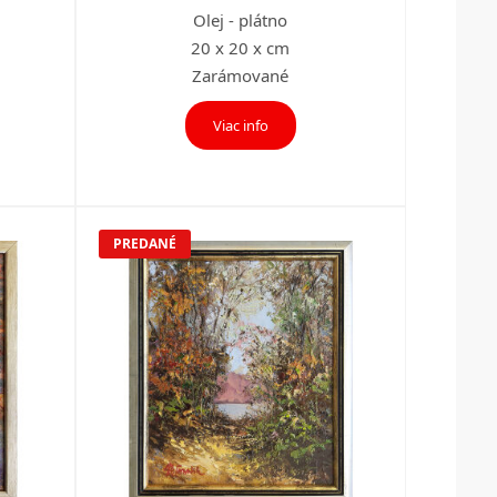
Olej - plátno
20 x 20 x cm
Zarámované
Viac info
PREDANÉ