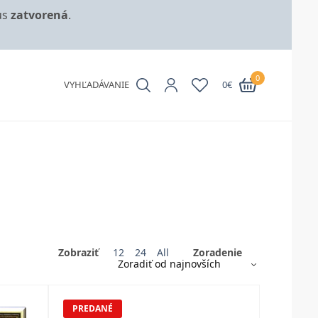
us
zatvorená
.
0
VYHĽADÁVANIE
0
€
Zobraziť
12
24
All
Zoradenie
PREDANÉ