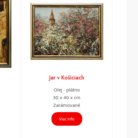
Jar v Košiciach
Olej - plátno
30 x 40 x cm
Zarámované
Viac info