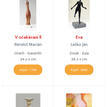
V očakávaní ll
Eva
Rendoš Marián
Leško Ján
Orech - travertín
Zinok - žula
34 x x cm
38 x x cm
Kúpiť - 170€
Kúpiť - 690€