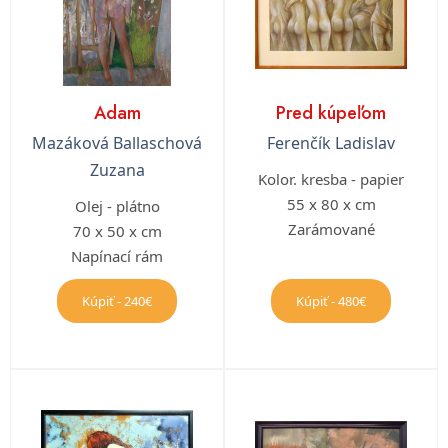
Adam
Pred kúpeľom
Mazáková Ballaschová
Ferenčík Ladislav
Zuzana
Kolor. kresba - papier
55 x 80 x cm
Olej - plátno
Zarámované
70 x 50 x cm
Napínací rám
Kúpiť - 240€
Kúpiť - 480€