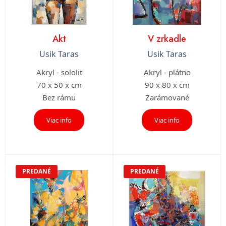
Akt
V zrkadle
Usik Taras
Usik Taras
Akryl - sololit
Akryl - plátno
70 x 50 x cm
90 x 80 x cm
Bez rámu
Zarámované
Viac info
Viac info
PREDANÉ
PREDANÉ