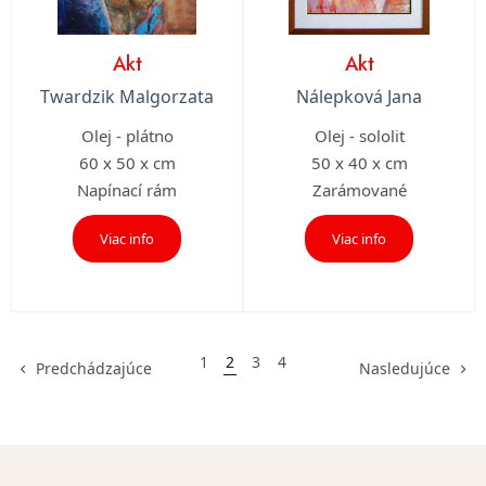
Akt
Akt
Twardzik Malgorzata
Nálepková Jana
Olej - plátno
Olej - sololit
60 x 50 x cm
50 x 40 x cm
Napínací rám
Zarámované
Viac info
Viac info
1
2
3
4
Predchádzajúce
Nasledujúce