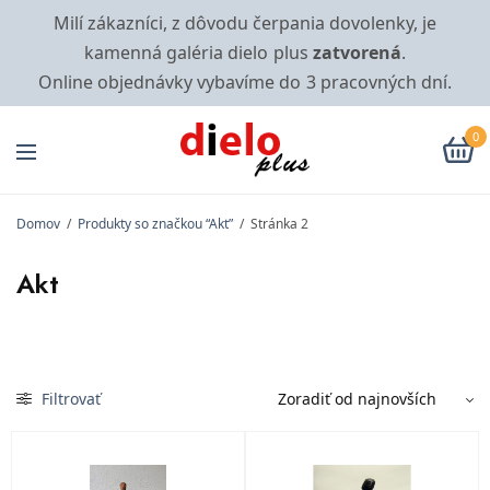
Milí zákazníci, z dôvodu čerpania dovolenky, je
kamenná galéria dielo plus
zatvorená
.
Online objednávky vybavíme do 3 pracovných dní.
0
Domov
/
Produkty so značkou “Akt”
/
Stránka 2
Akt
Filtrovať