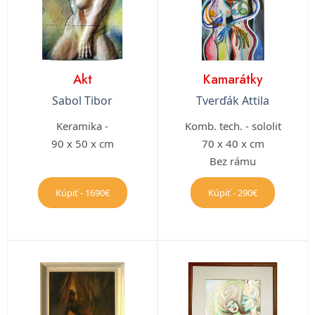
Akt
Kamarátky
Sabol Tibor
Tverďák Attila
Keramika -
Komb. tech. - sololit
90 x 50 x cm
70 x 40 x cm
Bez rámu
Kúpiť - 1690€
Kúpiť - 290€