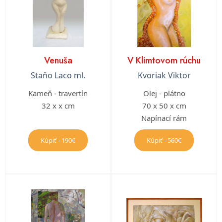
Venuša
V Klimtovom rúchu
Staňo Laco ml.
Kvoriak Viktor
Kameň - travertín
Olej - plátno
32 x x cm
70 x 50 x cm
Napínací rám
Kúpiť - 190€
Kúpiť - 560€