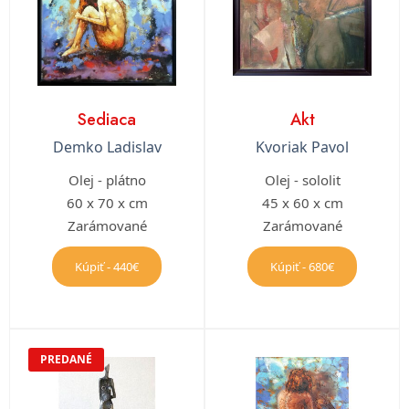
Sediaca
Akt
Demko Ladislav
Kvoriak Pavol
Olej - plátno
Olej - sololit
60 x 70 x cm
45 x 60 x cm
Zarámované
Zarámované
Kúpiť - 440€
Kúpiť - 680€
PREDANÉ