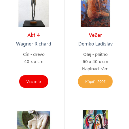
Akt 4
Večer
Wagner Richard
Demko Ladislav
Cín - drevo
Olej - plátno
40 x x cm
60 x 40 x cm
Napínací rám
Viac info
Kúpiť - 290€