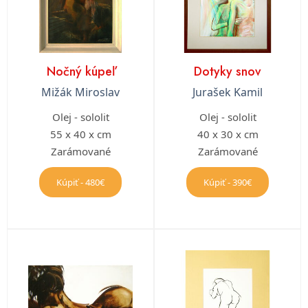
Nočný kúpeľ
Dotyky snov
Mižák Miroslav
Jurašek Kamil
Olej - sololit
Olej - sololit
55 x 40 x cm
40 x 30 x cm
Zarámované
Zarámované
Kúpiť - 480€
Kúpiť - 390€