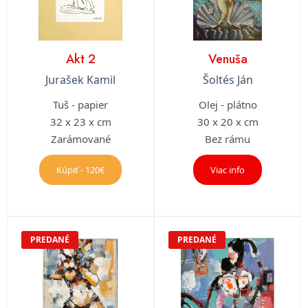
Akt 2
Venuša
Jurašek Kamil
Šoltés Ján
Tuš - papier
Olej - plátno
32 x 23 x cm
30 x 20 x cm
Zarámované
Bez rámu
Kúpiť - 120€
Viac info
PREDANÉ
PREDANÉ