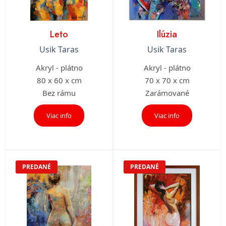
Leto
Ilúzia
Usik Taras
Usik Taras
Akryl - plátno
Akryl - plátno
80 x 60 x cm
70 x 70 x cm
Bez rámu
Zarámované
Viac info
Viac info
PREDANÉ
PREDANÉ