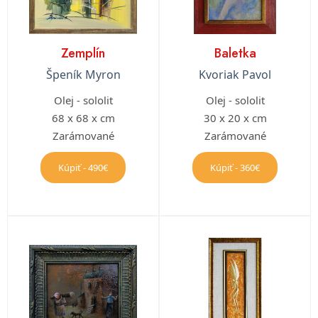
Zemplín
Baletka
Špeník Myron
Kvoriak Pavol
Olej - sololit
Olej - sololit
68 x 68 x cm
30 x 20 x cm
Zarámované
Zarámované
Kúpiť - 490€
Kúpiť - 360€