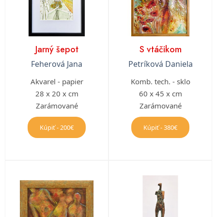
Jarný šepot
S vtáčikom
Feherová Jana
Petríková Daniela
Akvarel - papier
Komb. tech. - sklo
28 x 20 x cm
60 x 45 x cm
Zarámované
Zarámované
Kúpiť - 200€
Kúpiť - 380€