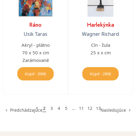
Ráno
Harlekýnka
Usik Taras
Wagner Richard
Akryl - plátno
Cín - žula
70 x 50 x cm
25 x x cm
Zarámované
Kúpiť - 390€
Kúpiť - 290€
1
2
3
4
5
…
11
12
13
Predchádzajúce
Nasledujúce