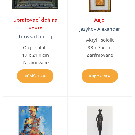
Upratovací deň na
Anjel
dvore
Jazykov Alexander
Litovka Dmitrij
Akryl - sololit
Olej - sololit
33 x 7 x cm
17 x 21 x cm
Zarámované
Zarámované
Kúpiť - 150€
Kúpiť - 190€