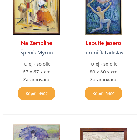
Na Zemplíne
Labutie jazero
Špeník Myron
Ferenčík Ladislav
Olej - sololit
Olej - sololit
67 x 67 x cm
80 x 60 x cm
Zarámované
Zarámované
Kúpiť - 490€
Kúpiť - 540€