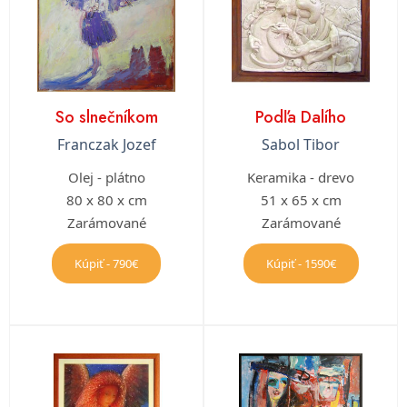
So slnečníkom
Podľa Dalího
Franczak Jozef
Sabol Tibor
Olej - plátno
Keramika - drevo
80 x 80 x cm
51 x 65 x cm
Zarámované
Zarámované
Kúpiť - 790€
Kúpiť - 1590€