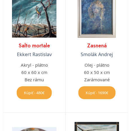
Salto mortale
Zasnená
Ekkert Rastislav
Smolák Andrej
Akryl - plátno
Olej - plátno
60 x 60 x cm
60 x 50 x cm
Bez rámu
Zarámované
Kúpiť - 480€
Kúpiť - 1690€