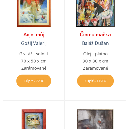
Anjel môj
Čierna mačka
Gožij Valerij
Baláž Dušan
Gratáž - sololit
Olej - plátno
70 x 50 x cm
90 x 80 x cm
Zarámované
Zarámované
Kúpiť - 720€
Kúpiť - 1190€