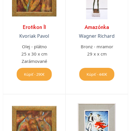
Erotikon lI
Amazónka
Kvoriak Pavol
Wagner Richard
Olej - plátno
Bronz - mramor
25 x 30 x cm
29 x x cm
Zarámované
Kúpiť - 290€
Kúpiť - 440€