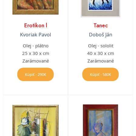
Erotikon l
Tanec
Kvoriak Pavol
Doboš Ján
Olej - plátno
Olej - sololit
25 x 30 x cm
40 x 30 x cm
Zarámované
Zarámované
Kúpiť - 290€
Kúpiť - 580€