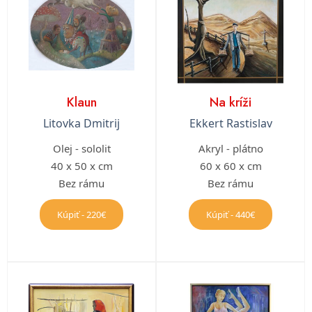
Klaun
Na kríži
Litovka Dmitrij
Ekkert Rastislav
Olej - sololit
Akryl - plátno
40 x 50 x cm
60 x 60 x cm
Bez rámu
Bez rámu
Kúpiť - 220€
Kúpiť - 440€