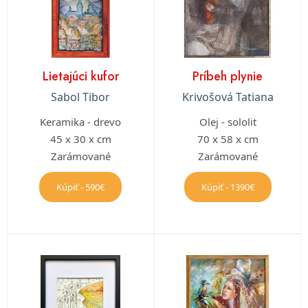
Lietajúci kufor
Príbeh plynie
Sabol Tibor
Krivošová Tatiana
Keramika - drevo
Olej - sololit
45 x 30 x cm
70 x 58 x cm
Zarámované
Zarámované
Kúpiť - 590€
Kúpiť - 1390€