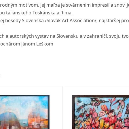
rírodným motívom. Jej maľba je stvárnením impresií a snov, 
inou talianskeho Toskánska a Ríma.
j besedy Slovenska /Slovak Art Association/, najstaršej pro
a autorských vystav na Slovensku a v zahraničí, svoju tvo
 sochárom Jánom Leškom
ť