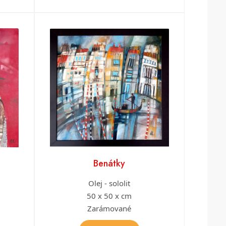
Benátky
Olej - sololit
50 x 50 x cm
Zarámované