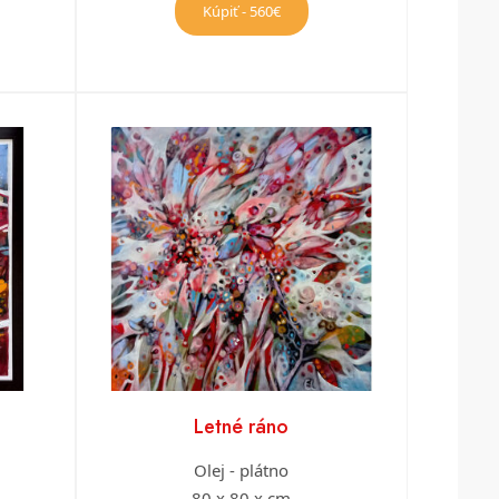
Kúpiť - 560€
Letné ráno
Olej - plátno
80 x 80 x cm