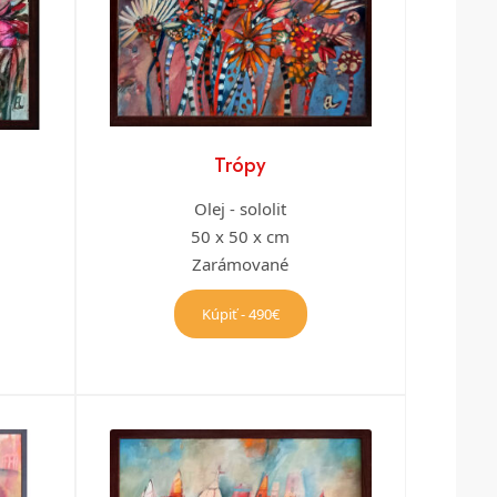
Trópy
Olej - sololit
50 x 50 x cm
Zarámované
Kúpiť - 490€