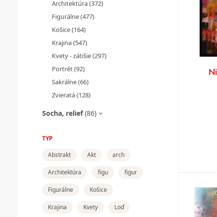
Architektúra
(372)
Figurálne
(477)
Košice
(164)
Krajina
(547)
Kvety - zátišie
(297)
Portrét
(92)
N
Sakrálne
(66)
Zvieratá
(128)
Socha, relief
(86)
TYP
Abstrakt
Akt
arch
Architektúra
figu
figur
Figurálne
Košice
Krajina
Kvety
Loď