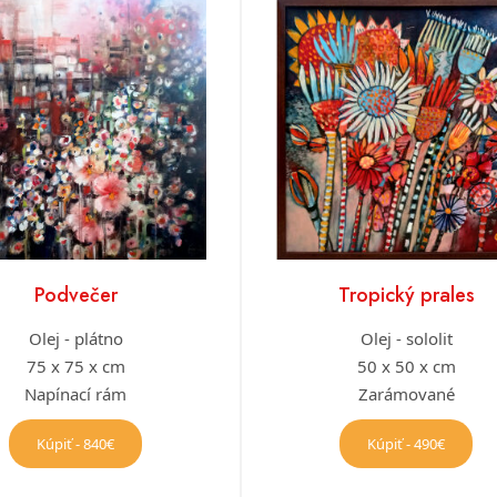
Podvečer
Tropický prales
Olej - plátno
Olej - sololit
75 x 75 x cm
50 x 50 x cm
Napínací rám
Zarámované
Kúpiť - 840€
Kúpiť - 490€