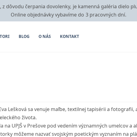
i, z dôvodu čerpania dovolenky, je kamenná galéria dielo pl
Online objednávky vybavíme do 3 pracovných dní.
TORI
BLOG
O NÁS
KONTAKT
va Lešková sa venuje maľbe, textilnej tapisérii a fotografii,
eleckého života.
ala na UPJŠ v Prešove pod vedením významných umelcov a a
torky môžeme nazvať svojským poetickým vyznaním na plátn