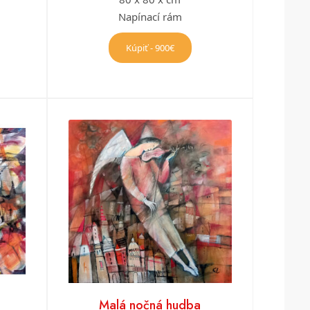
Napínací rám
Kúpiť - 900€
Malá nočná hudba