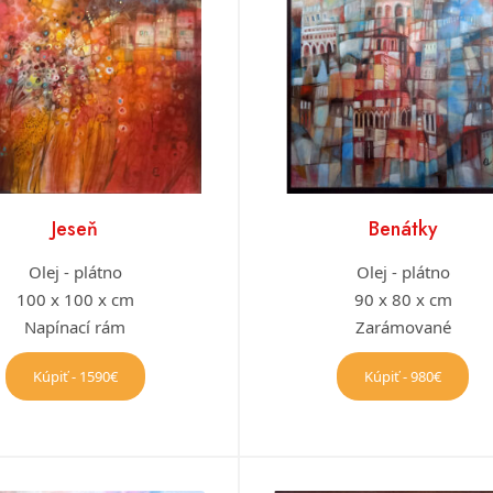
Jeseň
Benátky
Olej - plátno
Olej - plátno
100 x 100 x cm
90 x 80 x cm
Napínací rám
Zarámované
Kúpiť - 1590€
Kúpiť - 980€