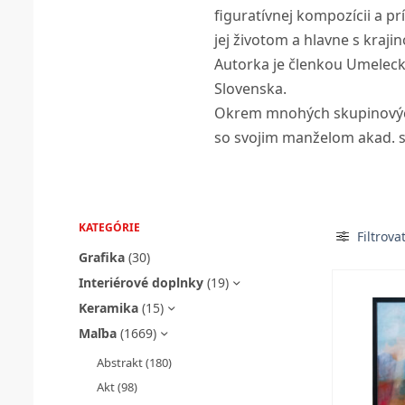
figuratívnej kompozícii a p
jej životom a hlavne s kraj
Autorka je členkou Umelecke
Slovenska.
Okrem mnohých skupinových 
so svojim manželom akad.
KATEGÓRIE
Filtrova
Grafika
(30)
Interiérové doplnky
(19)
Keramika
(15)
Maľba
(1669)
Abstrakt
(180)
Akt
(98)