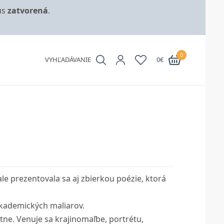
us
zatvorená
.
0
VYHĽADÁVANIE
0
€
 ale prezentovala sa aj zbierkou poézie, ktorá
kademických maliarov.
e. Venuje sa krajinomaľbe, portrétu,