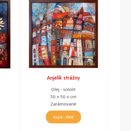
Anjelik strážny
Olej - sololit
50 x 50 x cm
Zarámované
Kúpiť - 490€