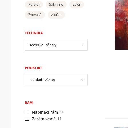
Portrét
Sakrálne
zvier
Zvieratá
zátišie
TECHNIKA
PODKLAD
RÁM
Napínací rám
11
Zarámované
64