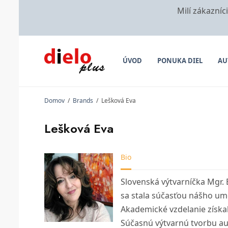
Milí zákazníc
ÚVOD
PONUKA DIEL
AU
Domov
/
Brands
/
Lešková Eva
Lešková Eva
Bio
Slovenská výtvarníčka Mgr. E
sa stala súčasťou nášho um
Akademické vzdelanie získ
Súčasnú výtvarnú tvorbu au