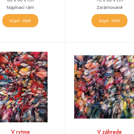
Napínací rám
Zarámované
Kúpiť - 690€
Kúpiť - 630€
V rytme
V záhrade