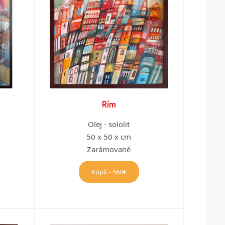
Rím
Olej - sololit
50 x 50 x cm
Zarámované
Kúpiť - 560€