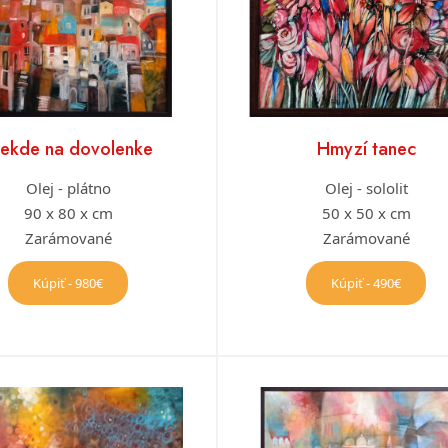
iekde na dovolenke
Hmyzí tanec
Olej - plátno
Olej - sololit
90 x 80 x cm
50 x 50 x cm
Zarámované
Zarámované
Kúpiť - 980€
Kúpiť - 490€