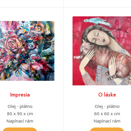
Impresia
O láske
Olej - plátno
Olej - plátno
80 x 90 x cm
60 x 60 x cm
Napínací rám
Napínací rám