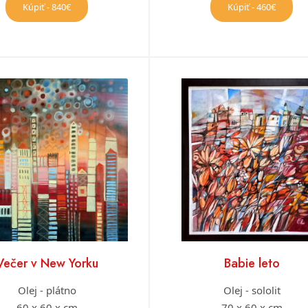
Kúpiť - 840€
Kúpiť - 460€
Večer v New Yorku
Babie leto
Olej - plátno
Olej - sololit
60 x 60 x cm
70 x 60 x cm