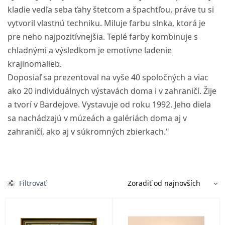
kladie vedľa seba ťahy štetcom a špachtľou, práve tu si
vytvoril vlastnú techniku. Miluje farbu slnka, ktorá je
pre neho najpozitívnejšia. Teplé farby kombinuje s
chladnými a výsledkom je emotívne ladenie
krajinomalieb.
Doposiaľ sa prezentoval na vyše 40 spoločných a viac
ako 20 individuálnych výstavách doma i v zahraničí. Žije
a tvorí v Bardejove. Vystavuje od roku 1992. Jeho diela
sa nachádzajú v múzeách a galériách doma aj v
zahraničí, ako aj v súkromných zbierkach."
Filtrovať