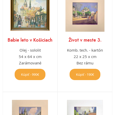
Babie leto v Košiciach
Život v meste 3.
Olej - sololit
Komb. tech. - kartón
54 x 64 x cm
22 x 25 x cm
Zarámované
Bez rámu
Kúpiť - 990€
Kúpiť - 190€