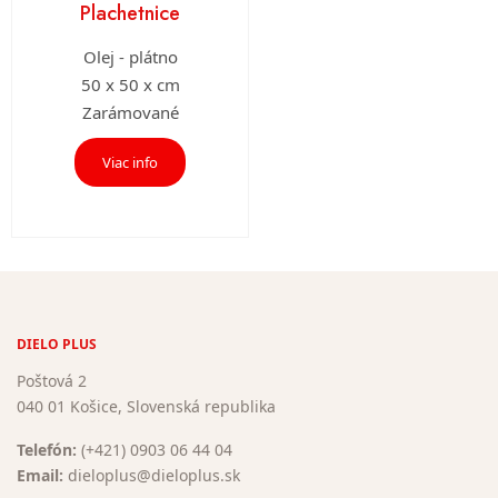
Plachetnice
Olej - plátno
50 x 50 x cm
Zarámované
Viac info
DIELO PLUS
Poštová 2
040 01 Košice, Slovenská republika
Telefón:
(+421) 0903 06 44 04
Email:
dieloplus@dieloplus.sk