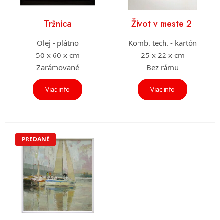
Tržnica
Život v meste 2.
Olej - plátno
Komb. tech. - kartón
50 x 60 x cm
25 x 22 x cm
Zarámované
Bez rámu
Viac info
Viac info
PREDANÉ