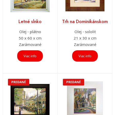
Letné slnko
Trh na Dominikánskom
Olej - plátno
Olej - sololit
50 x 60 x cm
21 x 30 x cm
Zarámované
Zarámované
Viac info
Viac info
PREDANÉ
PREDANÉ