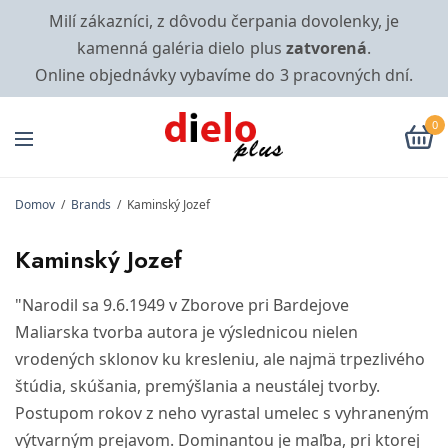
Milí zákazníci, z dôvodu čerpania dovolenky, je
kamenná galéria dielo plus
zatvorená
.
Online objednávky vybavíme do 3 pracovných dní.
0
Domov
/
Brands
/
Kaminský Jozef
Kaminský Jozef
"Narodil sa 9.6.1949 v Zborove pri Bardejove
Maliarska tvorba autora je výslednicou nielen
vrodených sklonov ku kresleniu, ale najmä trpezlivého
štúdia, skúšania, premýšlania a neustálej tvorby.
Postupom rokov z neho vyrastal umelec s vyhraneným
výtvarným prejavom. Dominantou je maľba, pri ktorej