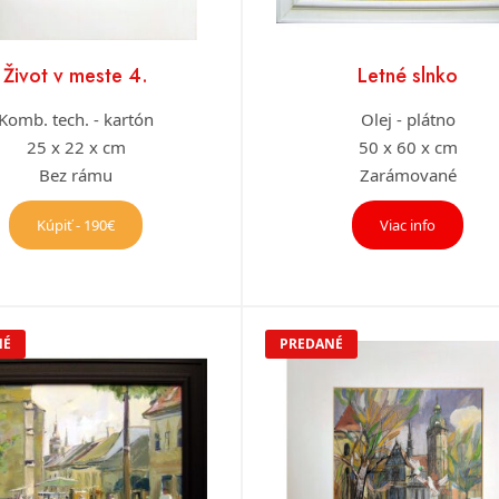
Život v meste 4.
Letné slnko
Komb. tech. - kartón
Olej - plátno
25 x 22 x cm
50 x 60 x cm
Bez rámu
Zarámované
Kúpiť - 190€
Viac info
NÉ
PREDANÉ