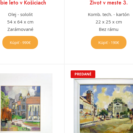
bie leto v Košiciach
Život v meste 3.
Olej - sololit
Komb. tech. - kartón
54 x 64 x cm
22 x 25 x cm
Zarámované
Bez rámu
Kúpiť - 990€
Kúpiť - 190€
PREDANÉ