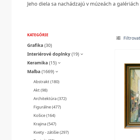
Jeho diela sa nachádzajú v múzeách a galériách 
KATEGÓRIE
Filtrova
Grafika
(30)
Interiérové doplnky
(19)
Keramika
(15)
Maľba
(1669)
Abstrakt
(180)
Akt
(98)
Architektúra
(372)
Figurálne
(477)
Košice
(164)
Krajina
(547)
Kvety - zátišie
(297)