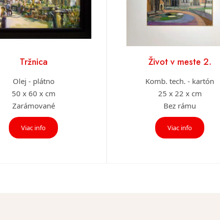
Tržnica
Život v meste 2.
Olej - plátno
Komb. tech. - kartón
50 x 60 x cm
25 x 22 x cm
Zarámované
Bez rámu
Viac info
Viac info