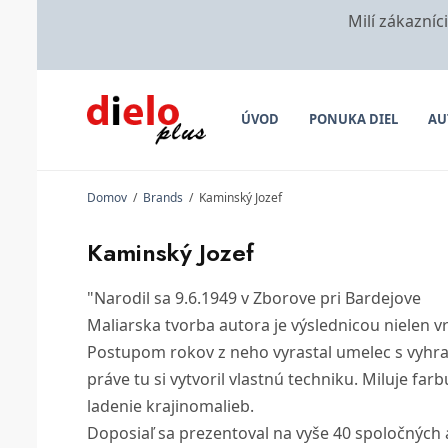
Milí zákazníc
ÚVOD
PONUKA DIEL
AU
Domov
/
Brands
/
Kaminský Jozef
Kaminský Jozef
"Narodil sa 9.6.1949 v Zborove pri Bardejove
Maliarska tvorba autora je výslednicou nielen v
Postupom rokov z neho vyrastal umelec s vyhra
práve tu si vytvoril vlastnú techniku. Miluje fa
ladenie krajinomalieb.
Doposiaľ sa prezentoval na vyše 40 spoločných a 