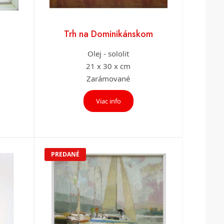
Trh na Dominikánskom
Olej - sololit
21 x 30 x cm
Zarámované
Viac info
PREDANÉ