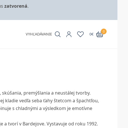
us
zatvorená
.
0
VYHĽADÁVANIE
0
€
 skúšania, premýšlania a neustálej tvorby.
 kladie vedľa seba ťahy štetcom a špachtľou,
ombinuje s chladnými a výsledkom je emotívne
e a tvorí v Bardejove. Vystavuje od roku 1992.