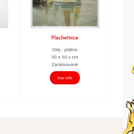
Plachetnice
Olej - plátno
50 x 50 x cm
Zarámované
Viac info