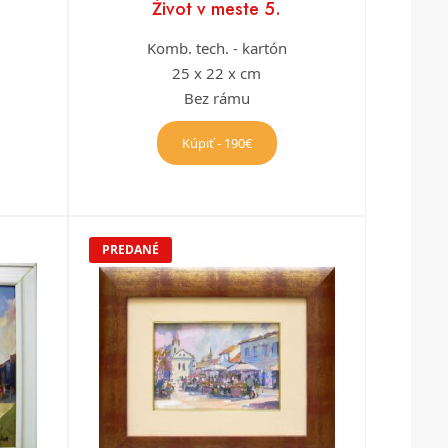
Život v meste 5.
Komb. tech. - kartón
25 x 22 x cm
Bez rámu
Kúpiť - 190€
PREDANÉ