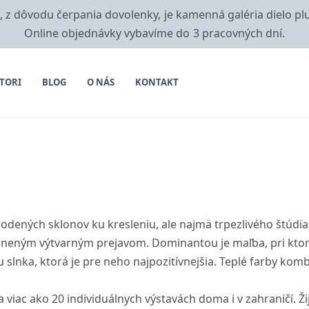
i, z dôvodu čerpania dovolenky, je kamenná galéria dielo pl
Online objednávky vybavíme do 3 pracovných dní.
TORI
BLOG
O NÁS
KONTAKT
rodených sklonov ku kresleniu, ale najmä trpezlivého štúdia,
neným výtvarným prejavom. Dominantou je maľba, pri ktorej
rbu slnka, ktorá je pre neho najpozitívnejšia. Teplé farby k
viac ako 20 individuálnych výstavách doma i v zahraničí. Žij