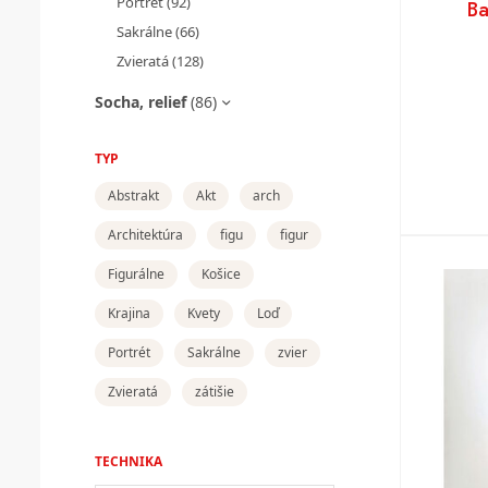
Portrét
(92)
Ba
Sakrálne
(66)
Zvieratá
(128)
Socha, relief
(86)
TYP
Abstrakt
Akt
arch
Architektúra
figu
figur
Figurálne
Košice
Krajina
Kvety
Loď
Portrét
Sakrálne
zvier
Zvieratá
zátišie
TECHNIKA