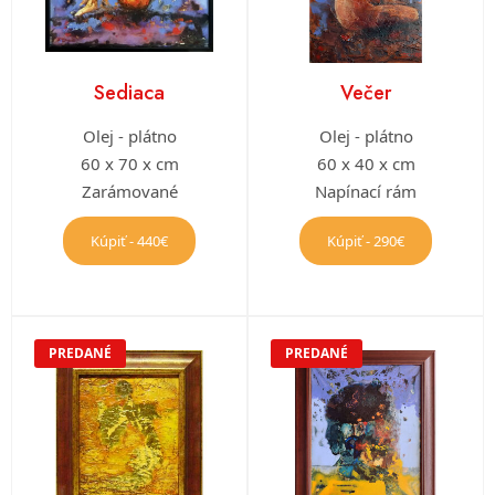
Sediaca
Večer
Olej - plátno
Olej - plátno
60 x 70 x cm
60 x 40 x cm
Zarámované
Napínací rám
Kúpiť - 440€
Kúpiť - 290€
PREDANÉ
PREDANÉ