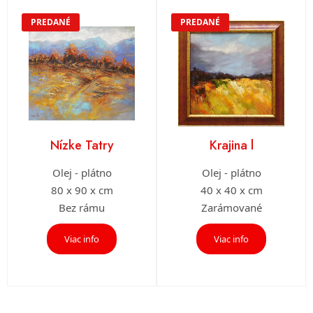
PREDANÉ
PREDANÉ
Nízke Tatry
Krajina l
Olej - plátno
Olej - plátno
80 x 90 x cm
40 x 40 x cm
Bez rámu
Zarámované
Viac info
Viac info