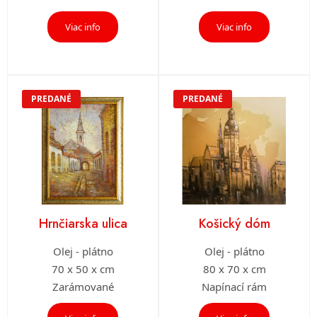
Viac info
Viac info
PREDANÉ
PREDANÉ
Hrnčiarska ulica
Košický dóm
Olej - plátno
Olej - plátno
70 x 50 x cm
80 x 70 x cm
Zarámované
Napínací rám