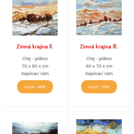
Zimná krajina ll.
Zimná krajina lll.
Olej - plátno
Olej - plátno
70 x 80 x cm
60 x 70 x cm
Napínací rám
Napínací rám
Kúpiť - 440€
Kúpiť - 370€