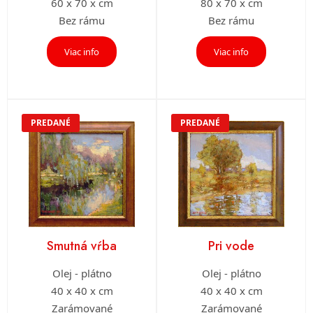
60 x 70 x cm
80 x 70 x cm
Bez rámu
Bez rámu
Viac info
Viac info
PREDANÉ
PREDANÉ
Smutná vŕba
Pri vode
Olej - plátno
Olej - plátno
40 x 40 x cm
40 x 40 x cm
Zarámované
Zarámované