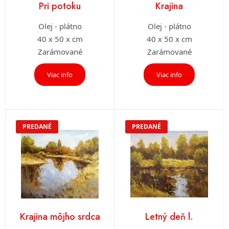
Pri potoku
Krajina
Olej - plátno
Olej - plátno
40 x 50 x cm
40 x 50 x cm
Zarámované
Zarámované
Viac info
Viac info
PREDANÉ
PREDANÉ
Krajina môjho srdca
Letný deň l.