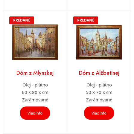
PREDANÉ
PREDANÉ
Dóm z Mlynskej
Dóm z Alžbetinej
Olej - plátno
Olej - plátno
60 x 80 x cm
50 x 70 x cm
Zarámované
Zarámované
Viac info
Viac info