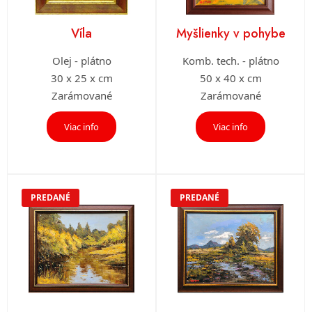
Víla
Myšlienky v pohybe
Olej - plátno
Komb. tech. - plátno
30 x 25 x cm
50 x 40 x cm
Zarámované
Zarámované
Viac info
Viac info
PREDANÉ
PREDANÉ