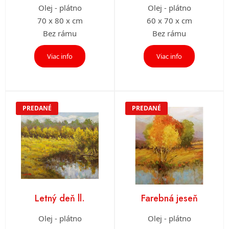
Olej - plátno
Olej - plátno
70 x 80 x cm
60 x 70 x cm
Bez rámu
Bez rámu
Viac info
Viac info
PREDANÉ
PREDANÉ
Letný deň ll.
Farebná jeseň
Olej - plátno
Olej - plátno