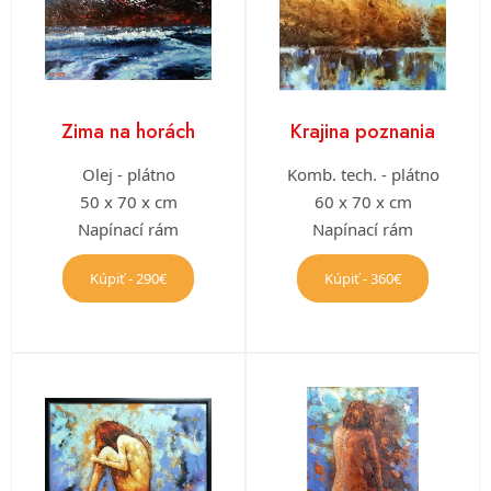
Zima na horách
Krajina poznania
Olej - plátno
Komb. tech. - plátno
50 x 70 x cm
60 x 70 x cm
Napínací rám
Napínací rám
Kúpiť - 290€
Kúpiť - 360€