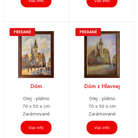
Viac info
Viac info
PREDANÉ
PREDANÉ
Dóm
Dóm z Hlavnej
Olej - plátno
Olej - plátno
70 x 50 x cm
70 x 50 x cm
Zarámované
Zarámované
Viac info
Viac info