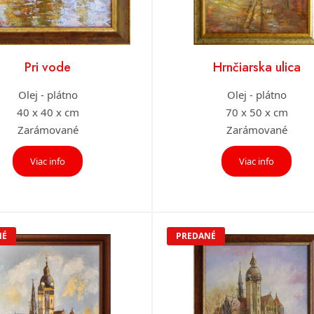
Pri vode
Hrnčiarska ulica
Olej - plátno
Olej - plátno
40 x 40 x cm
70 x 50 x cm
Zarámované
Zarámované
Viac info
Viac info
NÉ
PREDANÉ