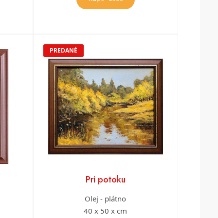
PREDANÉ
Pri potoku
Olej - plátno
40 x 50 x cm