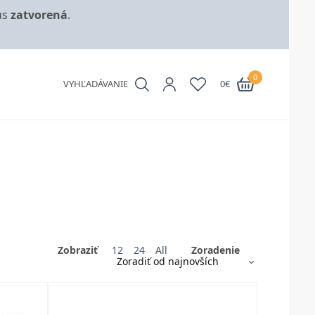
us
zatvorená
.
0
VYHĽADÁVANIE
0
€
Zobraziť
12
24
All
Zoradenie