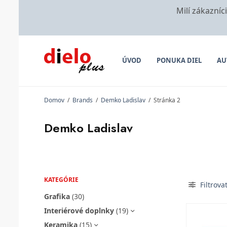
Milí zákazníc
ÚVOD
PONUKA DIEL
AU
Domov
/
Brands
/
Demko Ladislav
/
Stránka 2
Demko Ladislav
KATEGÓRIE
Filtrova
Grafika
(30)
Interiérové doplnky
(19)
Keramika
(15)