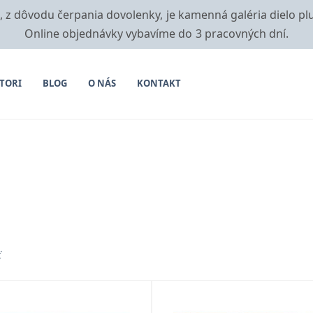
i, z dôvodu čerpania dovolenky, je kamenná galéria dielo pl
Online objednávky vybavíme do 3 pracovných dní.
TORI
BLOG
O NÁS
KONTAKT
ť