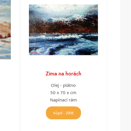
Zima na horách
Olej - plátno
50 x 70 x cm
Napínací rám
Kúpiť - 290€