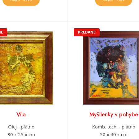
NÉ
PREDANÉ
Víla
Myšlienky v pohybe
Olej - plátno
Komb. tech. - plátno
30 x 25 x cm
50 x 40 x cm