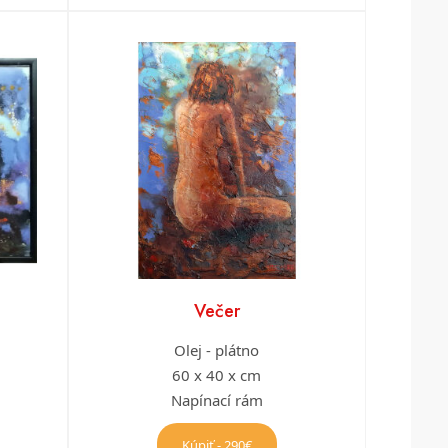
Večer
Olej - plátno
60 x 40 x cm
Napínací rám
Kúpiť - 290€