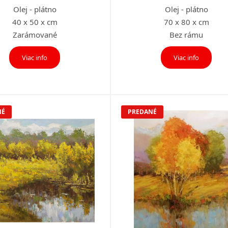
Olej - plátno
Olej - plátno
40 x 50 x cm
70 x 80 x cm
Zarámované
Bez rámu
Viac info
Viac info
NÉ
PREDANÉ