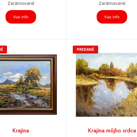
Zarámované
Zarámované
Viac info
Viac info
NÉ
PREDANÉ
Krajina
Krajina môjho srdca