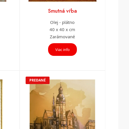
Smutná vŕba
Olej - plátno
40 x 40 x cm
Zarámované
Viac info
PREDANÉ