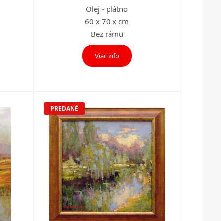
Olej - plátno
60 x 70 x cm
Bez rámu
Viac info
PREDANÉ