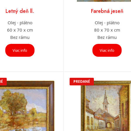
Letný deň ll.
Farebná jeseň
Olej - plátno
Olej - plátno
60 x 70 x cm
80 x 70 x cm
Bez rámu
Bez rámu
Viac info
Viac info
NÉ
PREDANÉ