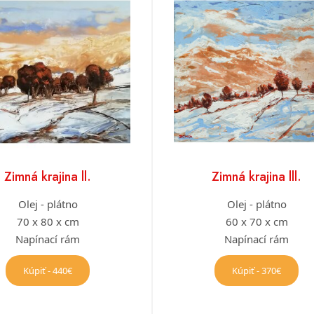
Zimná krajina ll.
Zimná krajina lll.
Olej - plátno
Olej - plátno
70 x 80 x cm
60 x 70 x cm
Napínací rám
Napínací rám
Kúpiť - 440€
Kúpiť - 370€