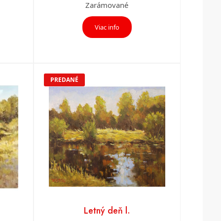
Zarámované
Viac info
PREDANÉ
Letný deň l.