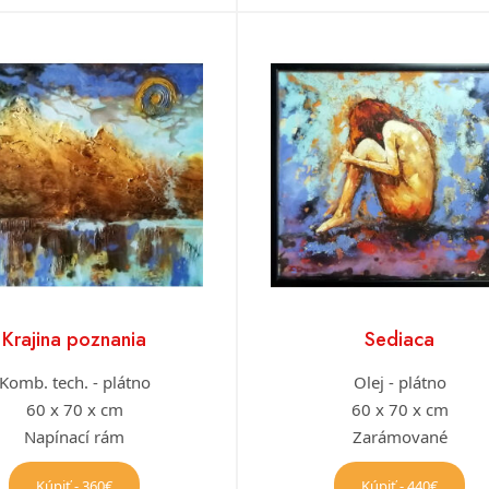
Krajina poznania
Sediaca
Komb. tech. - plátno
Olej - plátno
60 x 70 x cm
60 x 70 x cm
Napínací rám
Zarámované
Kúpiť - 360€
Kúpiť - 440€