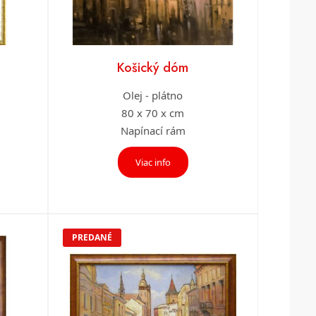
Košický dóm
Olej - plátno
80 x 70 x cm
Napínací rám
Viac info
PREDANÉ