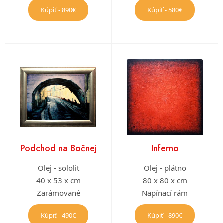
Kúpiť - 890€
Kúpiť - 580€
Podchod na Bočnej
Inferno
Olej - sololit
Olej - plátno
40 x 53 x cm
80 x 80 x cm
Zarámované
Napínací rám
Kúpiť - 490€
Kúpiť - 890€