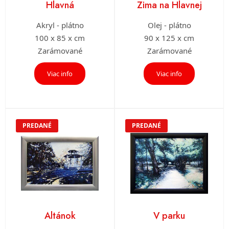
Hlavná
Zima na Hlavnej
Akryl - plátno
Olej - plátno
100 x 85 x cm
90 x 125 x cm
Zarámované
Zarámované
Viac info
Viac info
PREDANÉ
PREDANÉ
Altánok
V parku