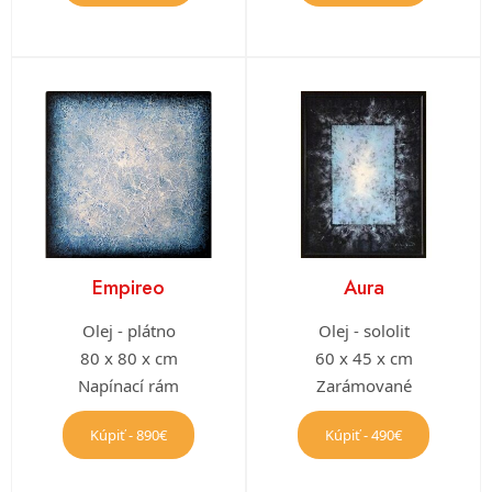
Empireo
Aura
Olej - plátno
Olej - sololit
80 x 80 x cm
60 x 45 x cm
Napínací rám
Zarámované
Kúpiť - 890€
Kúpiť - 490€