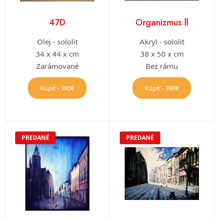
47D
Organizmus ll
Olej - sololit
Akryl - sololit
34 x 44 x cm
38 x 50 x cm
Zarámované
Bez rámu
Kúpiť - 380€
Kúpiť - 390€
PREDANÉ
PREDANÉ