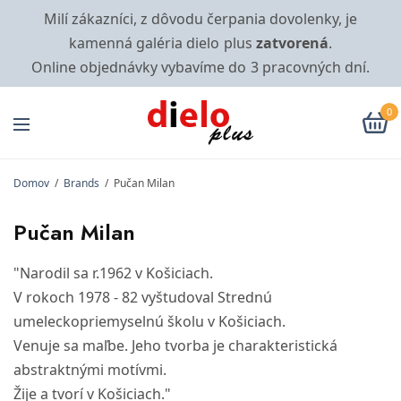
Milí zákazníci, z dôvodu čerpania dovolenky, je
kamenná galéria dielo plus
zatvorená
.
Online objednávky vybavíme do 3 pracovných dní.
0
Domov
/
Brands
/
Pučan Milan
Pučan Milan
"Narodil sa r.1962 v Košiciach.
V rokoch 1978 - 82 vyštudoval Strednú
umeleckopriemyselnú školu v Košiciach.
Venuje sa maľbe. Jeho tvorba je charakteristická
abstraktnými motívmi.
Žije a tvorí v Košiciach."