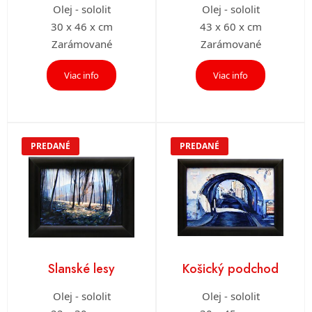
Olej - sololit
Olej - sololit
30 x 46 x cm
43 x 60 x cm
Zarámované
Zarámované
Viac info
Viac info
PREDANÉ
PREDANÉ
Slanské lesy
Košický podchod
Olej - sololit
Olej - sololit