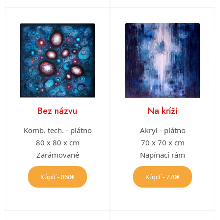
Bez názvu
Na kríži
Komb. tech. - plátno
Akryl - plátno
80 x 80 x cm
70 x 70 x cm
Zarámované
Napínací rám
Kúpiť - 860€
Kúpiť - 770€