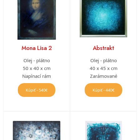
Mona Lisa 2
Abstrakt
Olej - plátno
Olej - plátno
50 x 40 x cm
40 x 45 x cm
Napínací rám
Zarámované
Kúpiť - 540€
Kúpiť - 440€