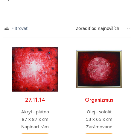
Filtrovať
27.11.14
Organizmus
Akryl - plátno
Olej - sololit
87 x 87 x cm
53 x 65 x cm
Napínací rám
Zarámované