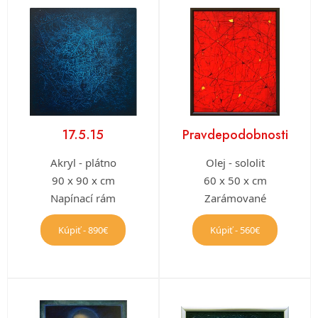
17.5.15
Pravdepodobnosti
Akryl - plátno
Olej - sololit
90 x 90 x cm
60 x 50 x cm
Napínací rám
Zarámované
Kúpiť - 890€
Kúpiť - 560€