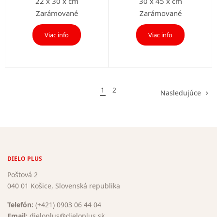
22 x 30 x cm
30 x 45 x cm
Zarámované
Zarámované
Viac info
Viac info
1
2
Nasledujúce
DIELO PLUS
Poštová 2
040 01 Košice, Slovenská republika
Telefón:
(+421) 0903 06 44 04
Email:
dieloplus@dieloplus.sk