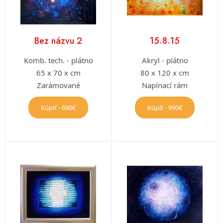
Bez názvu 2
15.8.15
Komb. tech. - plátno
Akryl - plátno
65 x 70 x cm
80 x 120 x cm
Zarámované
Napínací rám
Kúpiť - 690€
Kúpiť - 990€