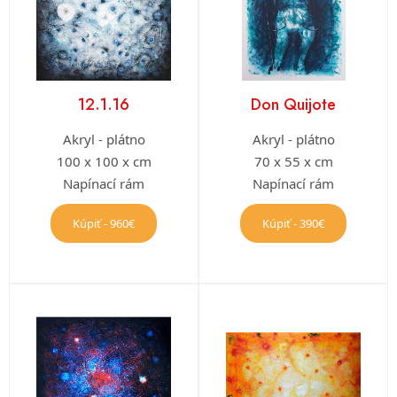
12.1.16
Don Quijote
Akryl - plátno
Akryl - plátno
100 x 100 x cm
70 x 55 x cm
Napínací rám
Napínací rám
Kúpiť - 960€
Kúpiť - 390€