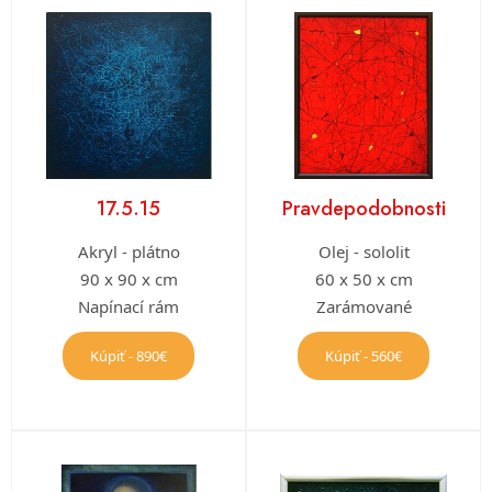
17.5.15
Pravdepodobnosti
Akryl - plátno
Olej - sololit
90 x 90 x cm
60 x 50 x cm
Napínací rám
Zarámované
Kúpiť - 890€
Kúpiť - 560€