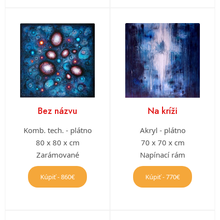
Bez názvu
Na kríži
Komb. tech. - plátno
Akryl - plátno
80 x 80 x cm
70 x 70 x cm
Zarámované
Napínací rám
Kúpiť - 860€
Kúpiť - 770€