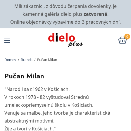
Milí zákazníci, z dôvodu čerpania dovolenky, je
kamenná galéria dielo plus
zatvorená
.
Online objednávky vybavíme do 3 pracovných dní.
0
Domov
/
Brands
/
Pučan Milan
Pučan Milan
"Narodil sa r.1962 v Košiciach.
V rokoch 1978 - 82 vyštudoval Strednú
umeleckopriemyselnú školu v Košiciach.
Venuje sa maľbe. Jeho tvorba je charakteristická
abstraktnými motívmi.
Žije a tvorí v Košiciach."