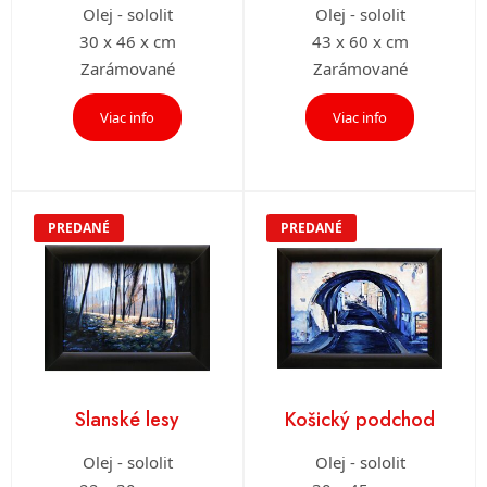
Olej - sololit
Olej - sololit
30 x 46 x cm
43 x 60 x cm
Zarámované
Zarámované
Viac info
Viac info
PREDANÉ
PREDANÉ
Slanské lesy
Košický podchod
Olej - sololit
Olej - sololit