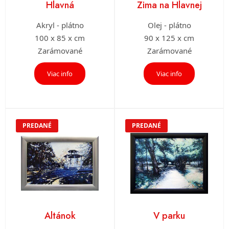
Hlavná
Zima na Hlavnej
Akryl - plátno
Olej - plátno
100 x 85 x cm
90 x 125 x cm
Zarámované
Zarámované
Viac info
Viac info
PREDANÉ
PREDANÉ
Altánok
V parku