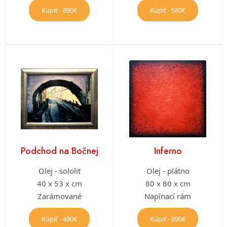
Kúpiť - 890€
Kúpiť - 580€
Podchod na Bočnej
Inferno
Olej - sololit
Olej - plátno
40 x 53 x cm
80 x 80 x cm
Zarámované
Napínací rám
Kúpiť - 490€
Kúpiť - 890€