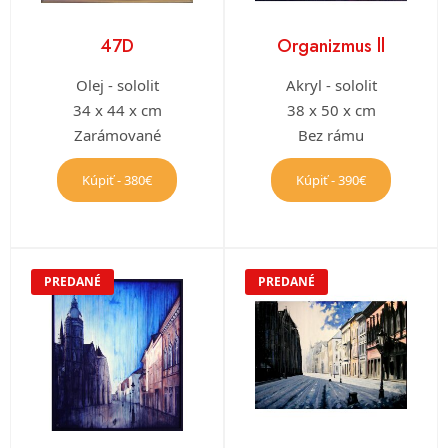
47D
Organizmus ll
Olej - sololit
Akryl - sololit
34 x 44 x cm
38 x 50 x cm
Zarámované
Bez rámu
Kúpiť - 380€
Kúpiť - 390€
PREDANÉ
PREDANÉ