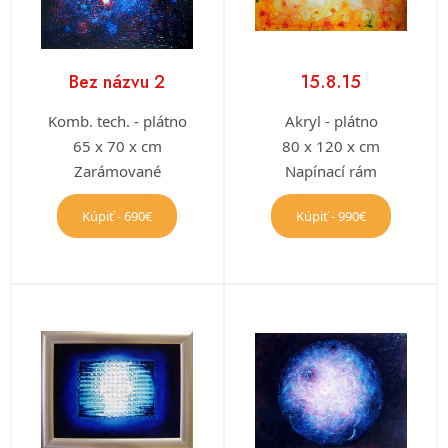
Bez názvu 2
15.8.15
Komb. tech. - plátno
Akryl - plátno
65 x 70 x cm
80 x 120 x cm
Zarámované
Napínací rám
Kúpiť - 690€
Kúpiť - 990€