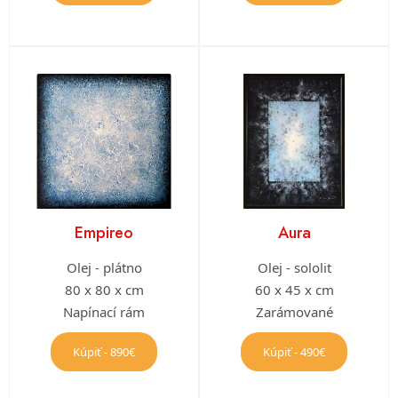
Empireo
Aura
Olej - plátno
Olej - sololit
80 x 80 x cm
60 x 45 x cm
Napínací rám
Zarámované
Kúpiť - 890€
Kúpiť - 490€