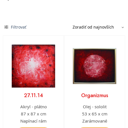
Filtrovať
27.11.14
Organizmus
Akryl - plátno
Olej - sololit
87 x 87 x cm
53 x 65 x cm
Napínací rám
Zarámované