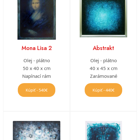
Mona Lisa 2
Abstrakt
Olej - plátno
Olej - plátno
50 x 40 x cm
40 x 45 x cm
Napínací rám
Zarámované
Kúpiť - 540€
Kúpiť - 440€