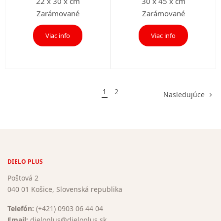
22 x 30 x cm
30 x 45 x cm
Zarámované
Zarámované
Viac info
Viac info
1
2
Nasledujúce
DIELO PLUS
Poštová 2
040 01 Košice, Slovenská republika
Telefón:
(+421) 0903 06 44 04
Email:
dieloplus@dieloplus.sk