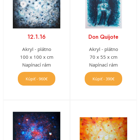
12.1.16
Don Quijote
Akryl - plátno
Akryl - plátno
100 x 100 x cm
70 x 55 x cm
Napínací rám
Napínací rám
Kúpiť - 960€
Kúpiť - 390€