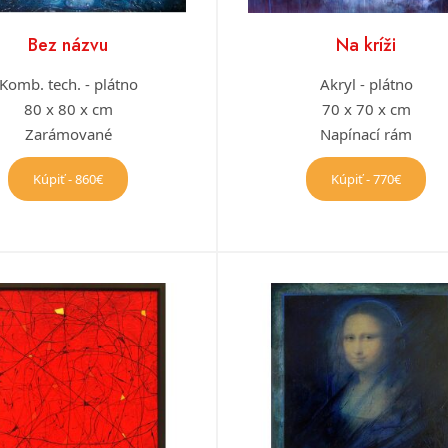
Bez názvu
Na kríži
Komb. tech. - plátno
Akryl - plátno
80 x 80 x cm
70 x 70 x cm
Zarámované
Napínací rám
Kúpiť - 860€
Kúpiť - 770€