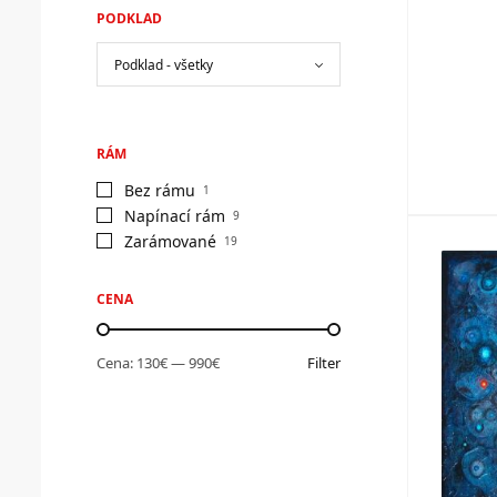
PODKLAD
RÁM
Bez rámu
1
Napínací rám
9
Zarámované
19
CENA
Cena:
130€
—
990€
Filter