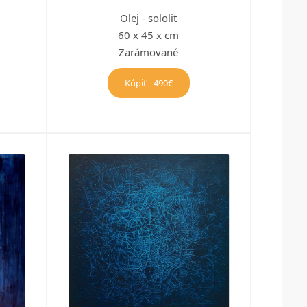
Olej - sololit
60 x 45 x cm
Zarámované
Kúpiť - 490€