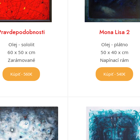
Pravdepodobnosti
Mona Lisa 2
Olej - sololit
Olej - plátno
60 x 50 x cm
50 x 40 x cm
Zarámované
Napínací rám
Kúpiť - 560€
Kúpiť - 540€