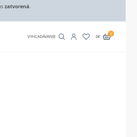
us
zatvorená
.
0
VYHĽADÁVANIE
0
€