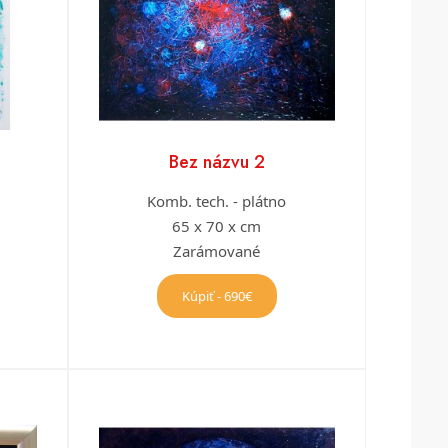
Bez názvu 2
Komb. tech. - plátno
65 x 70 x cm
Zarámované
Kúpiť - 690€