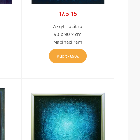
17.5.15
Akryl - plátno
90 x 90 x cm
Napínací rám
Kúpiť - 890€