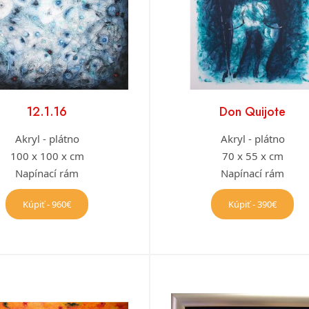
12.1.16
Don Quijote
Akryl - plátno
Akryl - plátno
100 x 100 x cm
70 x 55 x cm
Napínací rám
Napínací rám
Kúpiť - 960€
Kúpiť - 390€