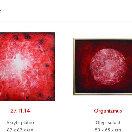
ť
27.11.14
Organizmus
Akryl - plátno
Olej - sololit
87 x 87 x cm
53 x 65 x cm