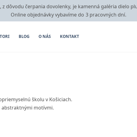
i, z dôvodu čerpania dovolenky, je kamenná galéria dielo pl
Online objednávky vybavíme do 3 pracovných dní.
TORI
BLOG
O NÁS
KONTAKT
opriemyselnú školu v Košiciach.
á abstraktnými motívmi.