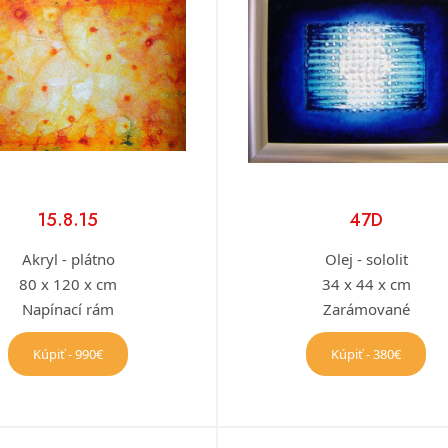
15.8.15
47D
Akryl - plátno
Olej - sololit
80 x 120 x cm
34 x 44 x cm
Napínací rám
Zarámované
Kúpiť - 990€
Kúpiť - 380€