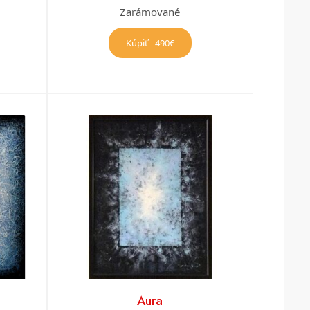
Zarámované
Kúpiť - 490€
Aura