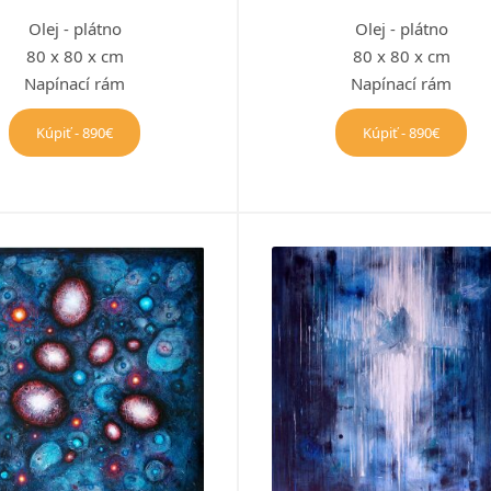
Olej - plátno
Olej - plátno
80 x 80 x cm
80 x 80 x cm
Napínací rám
Napínací rám
Kúpiť - 890€
Kúpiť - 890€