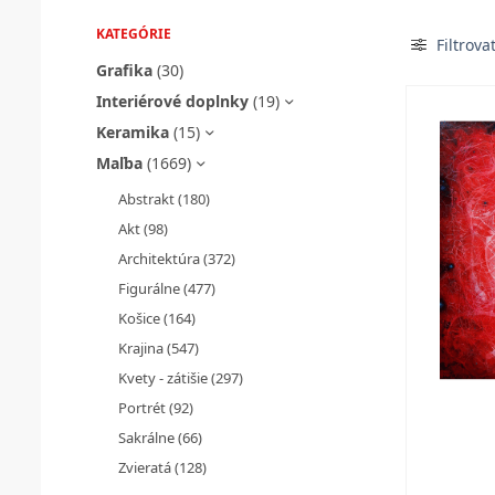
KATEGÓRIE
Filtrova
Grafika
(30)
Interiérové doplnky
(19)
Keramika
(15)
Maľba
(1669)
Abstrakt
(180)
Akt
(98)
Architektúra
(372)
Figurálne
(477)
Košice
(164)
Krajina
(547)
Kvety - zátišie
(297)
Portrét
(92)
Sakrálne
(66)
Zvieratá
(128)