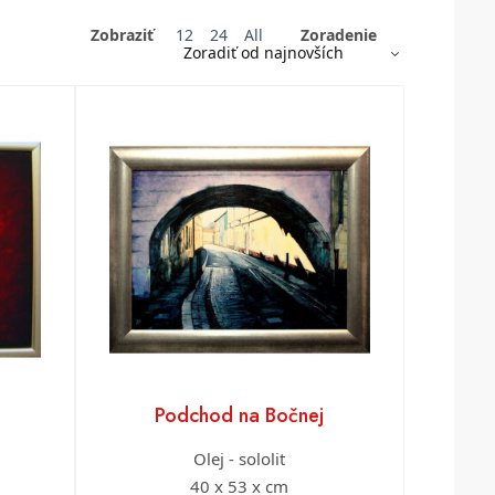
Zobraziť
12
24
All
Zoradenie
Podchod na Bočnej
Olej - sololit
40 x 53 x cm