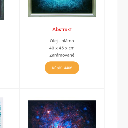
Abstrakt
Olej - plátno
40 x 45 x cm
Zarámované
Kúpiť - 440€