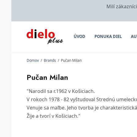
Milí zákazníc
ÚVOD
PONUKA DIEL
AU
Domov
/
Brands
/
Pučan Milan
Pučan Milan
"Narodil sa r.1962 v Košiciach.
V rokoch 1978 - 82 vyštudoval Strednú umeleck
Venuje sa maľbe. Jeho tvorba je charakteristick
Žije a tvorí v Košiciach."