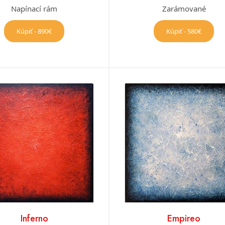
Napínací rám
Zarámované
Kúpiť - 890€
Kúpiť - 580€
Inferno
Empireo