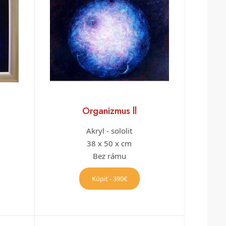
Organizmus ll
Akryl - sololit
38 x 50 x cm
Bez rámu
Kúpiť - 390€