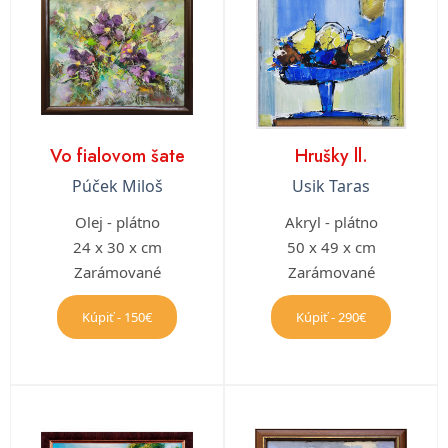
Vo fialovom šate
Hrušky ll.
Púček Miloš
Usik Taras
Olej - plátno
Akryl - plátno
24 x 30 x cm
50 x 49 x cm
Zarámované
Zarámované
Kúpiť - 150€
Kúpiť - 290€