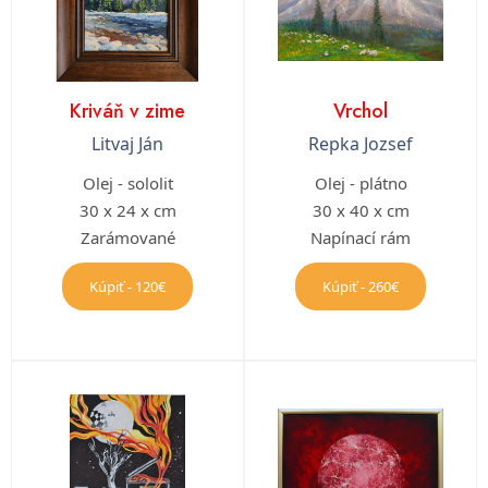
Kriváň v zime
Vrchol
Litvaj Ján
Repka Jozsef
Olej - sololit
Olej - plátno
30 x 24 x cm
30 x 40 x cm
Zarámované
Napínací rám
Kúpiť - 120€
Kúpiť - 260€