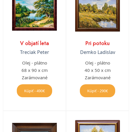
V objatí leta
Pri potoku
Treciak Peter
Demko Ladislav
Olej - plátno
Olej - plátno
68 x 90 x cm
40 x 50 x cm
Zarámované
Zarámované
Kúpiť - 490€
Kúpiť - 290€