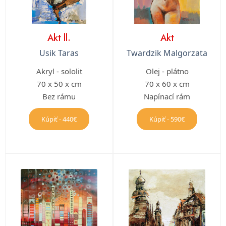
Akt ll.
Akt
Usik Taras
Twardzik Malgorzata
Akryl - sololit
Olej - plátno
70 x 50 x cm
70 x 60 x cm
Bez rámu
Napínací rám
Kúpiť - 440€
Kúpiť - 590€