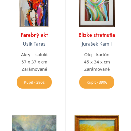
Farebný akt
Blízke stretnutia
Usik Taras
Jurašek Kamil
Akryl - sololit
Olej - kartón
57 x 37 x cm
45 x 34 x cm
Zarámované
Zarámované
Kúpiť - 290€
Kúpiť - 390€