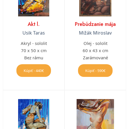
Akt l.
Prebúdzanie mája
Usik Taras
Mižák Miroslav
Akryl - sololit
Olej - sololit
70 x 50 x cm
60 x 43 x cm
Bez rámu
Zarámované
Kúpiť - 440€
Kúpiť - 590€