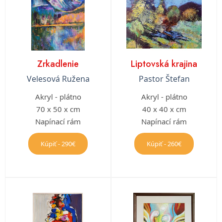
Zrkadlenie
Liptovská krajina
Velesová Ružena
Pastor Štefan
Akryl - plátno
Akryl - plátno
70 x 50 x cm
40 x 40 x cm
Napínací rám
Napínací rám
Kúpiť - 290€
Kúpiť - 260€