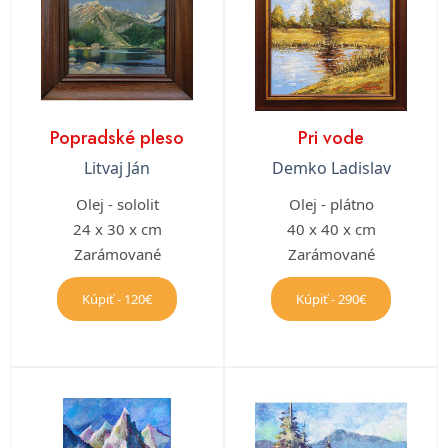
Popradské pleso
Pri vode
Litvaj Ján
Demko Ladislav
Olej - sololit
Olej - plátno
24 x 30 x cm
40 x 40 x cm
Zarámované
Zarámované
Kúpiť - 120€
Kúpiť - 290€