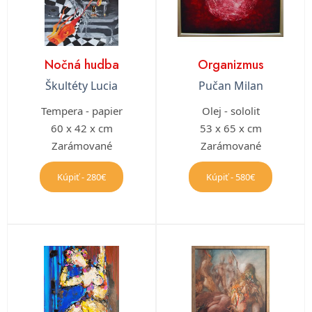
Nočná hudba
Organizmus
Škultéty Lucia
Pučan Milan
Tempera - papier
Olej - sololit
60 x 42 x cm
53 x 65 x cm
Zarámované
Zarámované
Kúpiť - 280€
Kúpiť - 580€