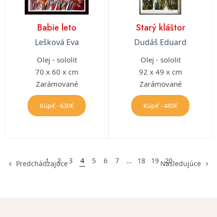
Babie leto
Starý kláštor
Lešková Eva
Dudáš Eduard
Olej - sololit
Olej - sololit
70 x 60 x cm
92 x 49 x cm
Zarámované
Zarámované
Kúpiť - 630€
Kúpiť - 480€
1
2
3
4
5
6
7
…
18
19
20
Predchádzajúce
Nasledujúce