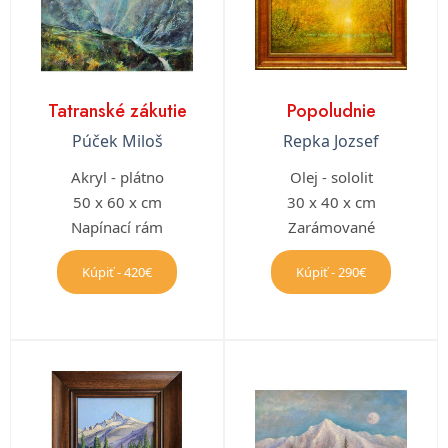
Tatranské zákutie
Popoludnie
Púček Miloš
Repka Jozsef
Akryl - plátno
Olej - sololit
50 x 60 x cm
30 x 40 x cm
Napínací rám
Zarámované
Kúpiť - 420€
Kúpiť - 290€