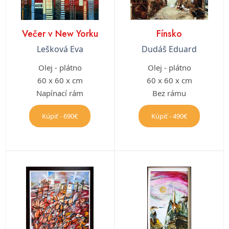
Večer v New Yorku
Fínsko
Lešková Eva
Dudáš Eduard
Olej - plátno
Olej - plátno
60 x 60 x cm
60 x 60 x cm
Napínací rám
Bez rámu
Kúpiť - 690€
Kúpiť - 490€