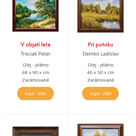
V objatí leta
Pri potoku
Treciak Peter
Demko Ladislav
Olej - plátno
Olej - plátno
68 x 90 x cm
40 x 50 x cm
Zarámované
Zarámované
Kúpiť - 490€
Kúpiť - 290€