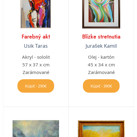
Farebný akt
Blízke stretnutia
Usik Taras
Jurašek Kamil
Akryl - sololit
Olej - kartón
57 x 37 x cm
45 x 34 x cm
Zarámované
Zarámované
Kúpiť - 290€
Kúpiť - 390€