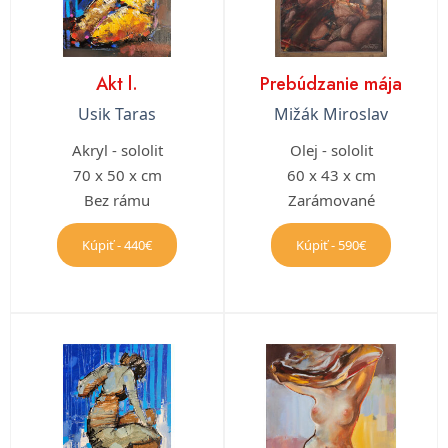
Akt l.
Prebúdzanie mája
Usik Taras
Mižák Miroslav
Akryl - sololit
Olej - sololit
70 x 50 x cm
60 x 43 x cm
Bez rámu
Zarámované
Kúpiť - 440€
Kúpiť - 590€