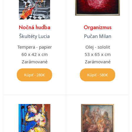
Nočná hudba
Organizmus
Škultéty Lucia
Pučan Milan
Tempera - papier
Olej - sololit
60 x 42 x cm
53 x 65 x cm
Zarámované
Zarámované
Kúpiť - 280€
Kúpiť - 580€