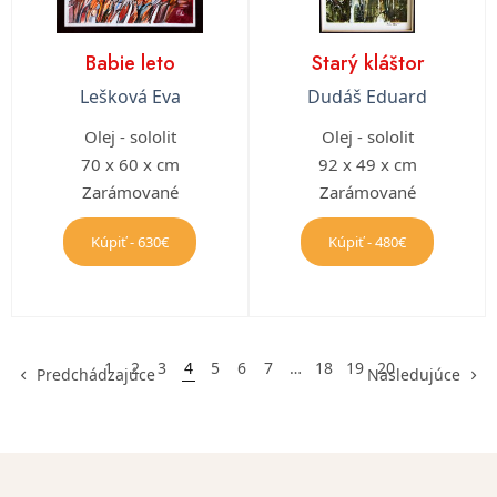
Babie leto
Starý kláštor
Lešková Eva
Dudáš Eduard
Olej - sololit
Olej - sololit
70 x 60 x cm
92 x 49 x cm
Zarámované
Zarámované
Kúpiť - 630€
Kúpiť - 480€
1
2
3
4
5
6
7
…
18
19
20
Predchádzajúce
Nasledujúce