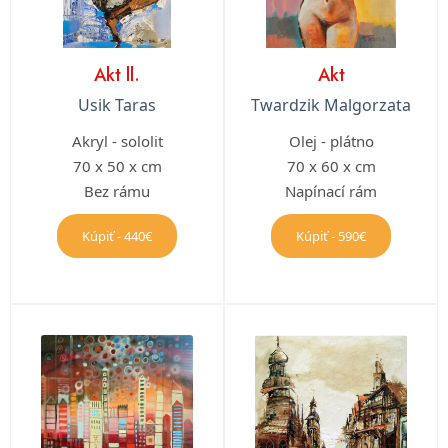
Akt ll.
Akt
Usik Taras
Twardzik Malgorzata
Akryl - sololit
Olej - plátno
70 x 50 x cm
70 x 60 x cm
Bez rámu
Napínací rám
Kúpiť - 440€
Kúpiť - 590€