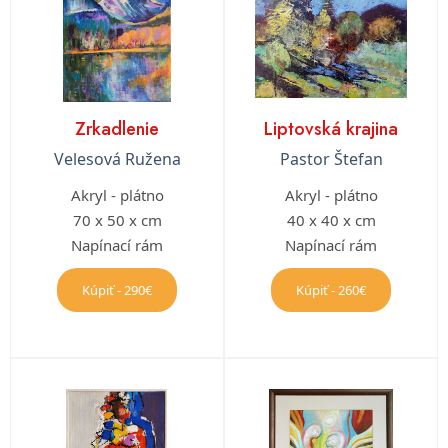
Zrkadlenie
Liptovská krajina
Velesová Ružena
Pastor Štefan
Akryl - plátno
Akryl - plátno
70 x 50 x cm
40 x 40 x cm
Napínací rám
Napínací rám
Kúpiť - 290€
Kúpiť - 260€