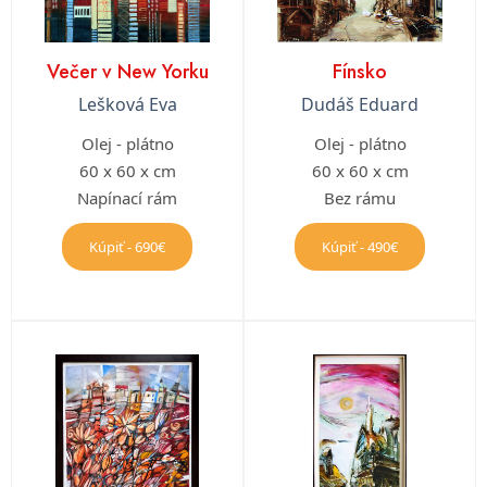
Večer v New Yorku
Fínsko
Lešková Eva
Dudáš Eduard
Olej - plátno
Olej - plátno
60 x 60 x cm
60 x 60 x cm
Napínací rám
Bez rámu
Kúpiť - 690€
Kúpiť - 490€