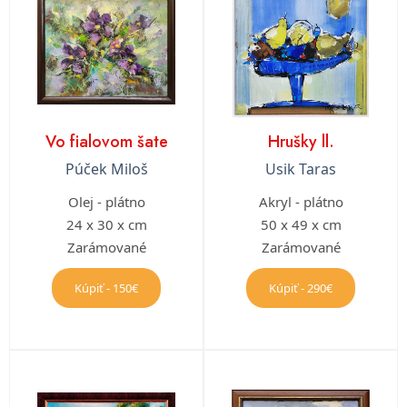
Vo fialovom šate
Hrušky ll.
Púček Miloš
Usik Taras
Olej - plátno
Akryl - plátno
24 x 30 x cm
50 x 49 x cm
Zarámované
Zarámované
Kúpiť - 150€
Kúpiť - 290€