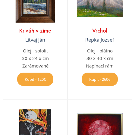
Kriváň v zime
Vrchol
Litvaj Ján
Repka Jozsef
Olej - sololit
Olej - plátno
30 x 24 x cm
30 x 40 x cm
Zarámované
Napínací rám
Kúpiť - 120€
Kúpiť - 260€