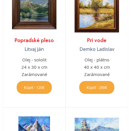
Popradské pleso
Pri vode
Litvaj Ján
Demko Ladislav
Olej - sololit
Olej - plátno
24 x 30 x cm
40 x 40 x cm
Zarámované
Zarámované
Kúpiť - 120€
Kúpiť - 290€