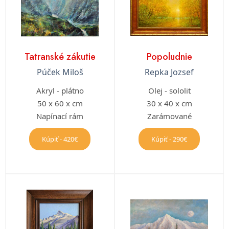
Tatranské zákutie
Popoludnie
Púček Miloš
Repka Jozsef
Akryl - plátno
Olej - sololit
50 x 60 x cm
30 x 40 x cm
Napínací rám
Zarámované
Kúpiť - 420€
Kúpiť - 290€