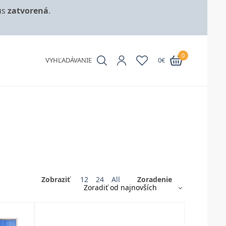
us
zatvorená
.
0
VYHĽADÁVANIE
0
€
Zobraziť
12
24
All
Zoradenie