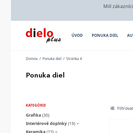
Milí zákazníc
ÚVOD
PONUKA DIEL
AU
Domov
/
Ponuka diel
/
Stránka 4
Ponuka diel
KATEGÓRIE
Filtrova
Grafika
(30)
Interiérové doplnky
(19)
Keramika
(15)