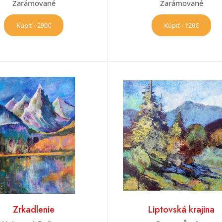
Zarámované
Zarámované
Kúpiť - 290€
Kúpiť - 120€
Zrkadlenie
Liptovská krajina