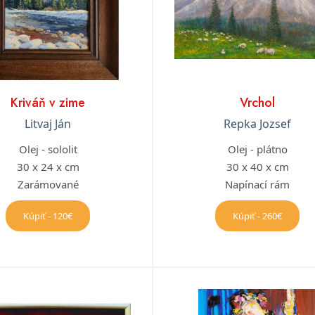
Kriváň v zime
Vrchol
Litvaj Ján
Repka Jozsef
Olej - sololit
Olej - plátno
30 x 24 x cm
30 x 40 x cm
Zarámované
Napínací rám
Kúpiť - 120€
Kúpiť - 260€