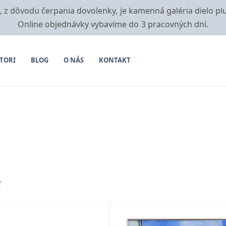
i, z dôvodu čerpania dovolenky, je kamenná galéria dielo pl
Online objednávky vybavíme do 3 pracovných dní.
TORI
BLOG
O NÁS
KONTAKT
ť