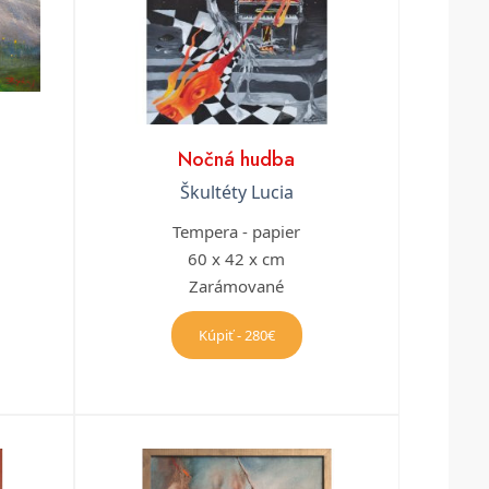
Nočná hudba
Škultéty Lucia
Tempera - papier
60 x 42 x cm
Zarámované
Kúpiť - 280€