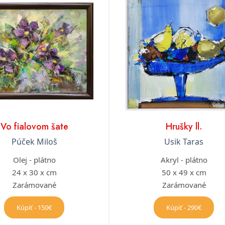
Vo fialovom šate
Hrušky ll.
Púček Miloš
Usik Taras
Olej - plátno
Akryl - plátno
24 x 30 x cm
50 x 49 x cm
Zarámované
Zarámované
Kúpiť - 150€
Kúpiť - 290€