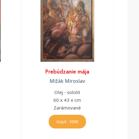
Prebúdzanie mája
Mižák Miroslav
Olej - sololit
60 x 43 x cm
Zarámované
Kúpiť - 590€