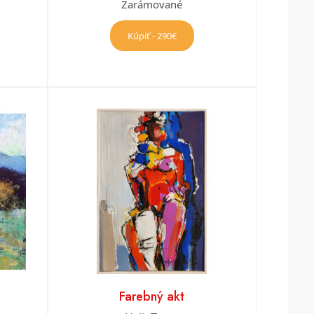
Zarámované
Kúpiť - 290€
Farebný akt