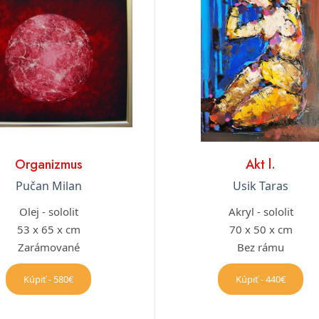
Organizmus
Akt l.
Pučan Milan
Usik Taras
Olej - sololit
Akryl - sololit
53 x 65 x cm
70 x 50 x cm
Zarámované
Bez rámu
Kúpiť - 580€
Kúpiť - 440€