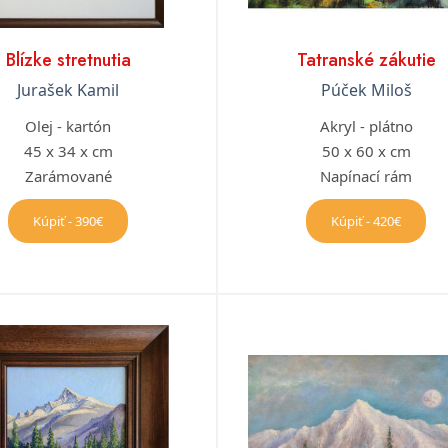
Blízke stretnutia
Tatranské zákutie
Jurašek Kamil
Púček Miloš
Olej - kartón
Akryl - plátno
45 x 34 x cm
50 x 60 x cm
Zarámované
Napínací rám
Kúpiť - 390€
Kúpiť - 420€