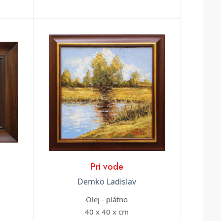
Pri vode
Demko Ladislav
Olej - plátno
40 x 40 x cm