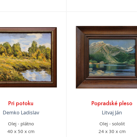
Pri potoku
Popradské pleso
Demko Ladislav
Litvaj Ján
Olej - plátno
Olej - sololit
40 x 50 x cm
24 x 30 x cm