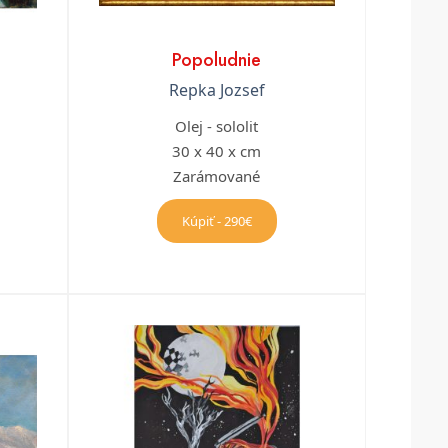
Popoludnie
Repka Jozsef
Olej - sololit
30 x 40 x cm
Zarámované
Kúpiť - 290€