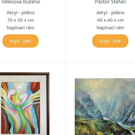
Velesová Ružena
Pastor Štefan
Akryl - plátno
Akryl - plátno
70 x 50 x cm
40 x 40 x cm
Napínací rám
Napínací rám
Kúpiť - 290€
Kúpiť - 260€