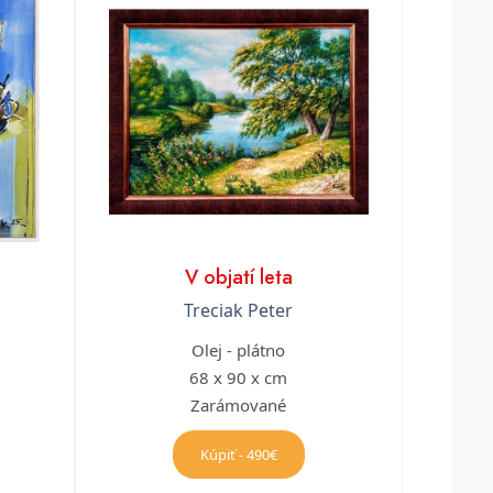
V objatí leta
Treciak Peter
Olej - plátno
68 x 90 x cm
Zarámované
Kúpiť - 490€