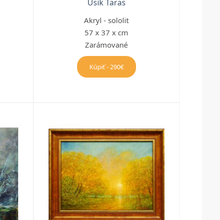
Usik Taras
Akryl - sololit
57 x 37 x cm
Zarámované
Kúpiť - 290€