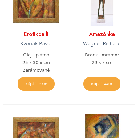
Erotikon lI
Amazónka
Kvoriak Pavol
Wagner Richard
Olej - plátno
Bronz - mramor
25 x 30 x cm
29 x x cm
Zarámované
Kúpiť - 290€
Kúpiť - 440€