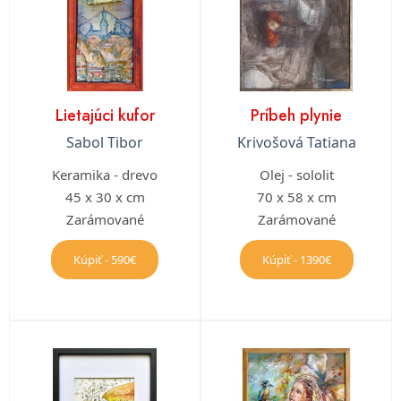
Lietajúci kufor
Príbeh plynie
Sabol Tibor
Krivošová Tatiana
Keramika - drevo
Olej - sololit
45 x 30 x cm
70 x 58 x cm
Zarámované
Zarámované
Kúpiť - 590€
Kúpiť - 1390€