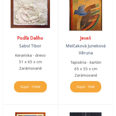
Podľa Dalího
Jeseň
Sabol Tibor
Melčaková Juneková
Věruna
Keramika - drevo
51 x 65 x cm
Tapiséria - kartón
Zarámované
65 x 55 x cm
Zarámované
Kúpiť - 1590€
Kúpiť - 700€