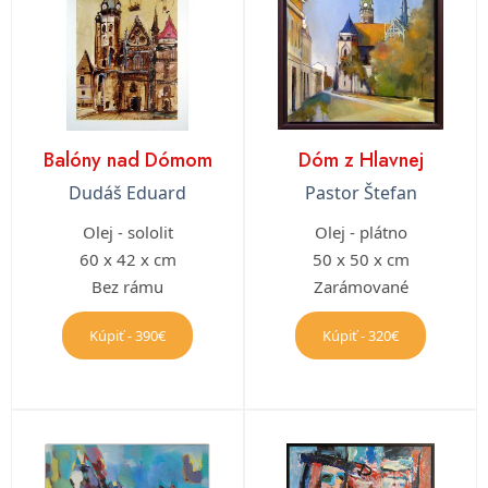
Balóny nad Dómom
Dóm z Hlavnej
Dudáš Eduard
Pastor Štefan
Olej - sololit
Olej - plátno
60 x 42 x cm
50 x 50 x cm
Bez rámu
Zarámované
Kúpiť - 390€
Kúpiť - 320€