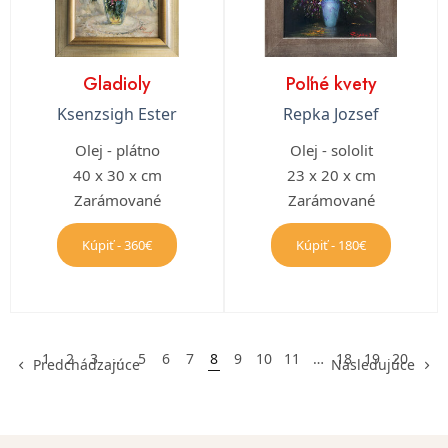
Gladioly
Poľné kvety
Ksenzsigh Ester
Repka Jozsef
Olej - plátno
Olej - sololit
40 x 30 x cm
23 x 20 x cm
Zarámované
Zarámované
Kúpiť - 360€
Kúpiť - 180€
1
2
3
…
5
6
7
8
9
10
11
…
18
19
20
Predchádzajúce
Nasledujúce