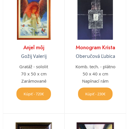
Anjel môj
Monogram Krista
Gožij Valerij
Oberučová Ľubica
Gratáž - sololit
Komb. tech. - plátno
70 x 50 x cm
50 x 40 x cm
Zarámované
Napínací rám
Kúpiť - 720€
Kúpiť - 230€