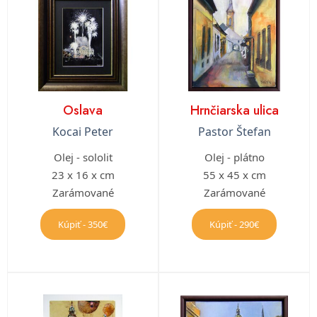
Oslava
Hrnčiarska ulica
Kocai Peter
Pastor Štefan
Olej - sololit
Olej - plátno
23 x 16 x cm
55 x 45 x cm
Zarámované
Zarámované
Kúpiť - 350€
Kúpiť - 290€