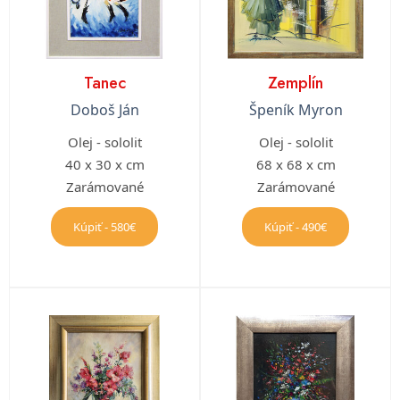
Tanec
Zemplín
Doboš Ján
Špeník Myron
Olej - sololit
Olej - sololit
40 x 30 x cm
68 x 68 x cm
Zarámované
Zarámované
Kúpiť - 580€
Kúpiť - 490€