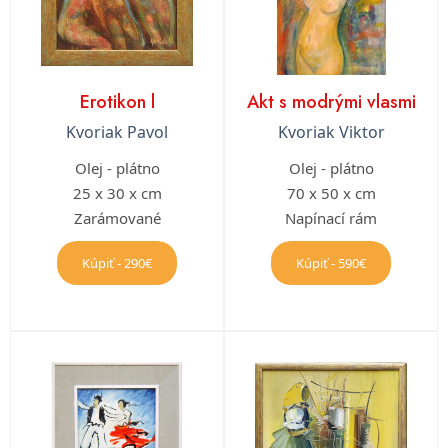
Erotikon l
Akt s modrými vlasmi
Kvoriak Pavol
Kvoriak Viktor
Olej - plátno
Olej - plátno
25 x 30 x cm
70 x 50 x cm
Zarámované
Napínací rám
Kúpiť - 290€
Kúpiť - 590€