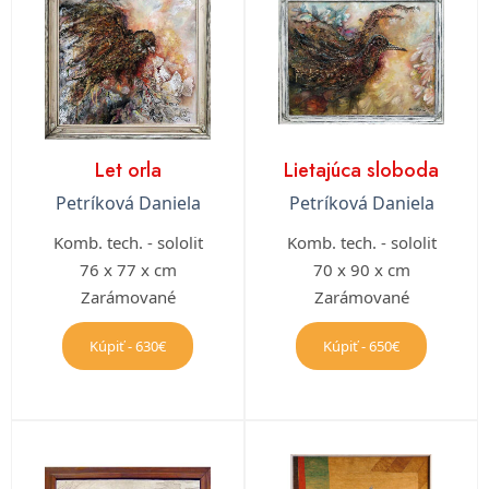
Let orla
Lietajúca sloboda
Petríková Daniela
Petríková Daniela
Komb. tech. - sololit
Komb. tech. - sololit
76 x 77 x cm
70 x 90 x cm
Zarámované
Zarámované
Kúpiť - 630€
Kúpiť - 650€