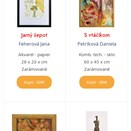
Jarný šepot
S vtáčikom
Feherová Jana
Petríková Daniela
Akvarel - papier
Komb. tech. - sklo
28 x 20 x cm
60 x 45 x cm
Zarámované
Zarámované
Kúpiť - 200€
Kúpiť - 380€