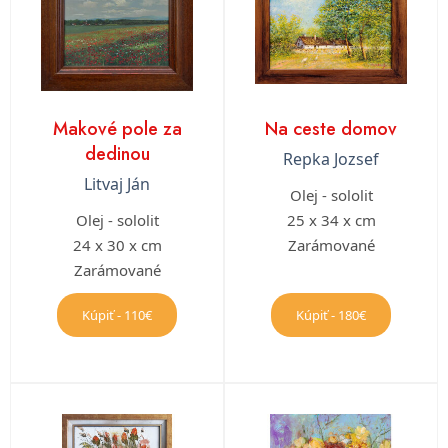
Makové pole za
Na ceste domov
dedinou
Repka Jozsef
Litvaj Ján
Olej - sololit
Olej - sololit
25 x 34 x cm
24 x 30 x cm
Zarámované
Zarámované
Kúpiť - 110€
Kúpiť - 180€