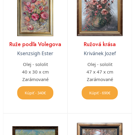
Ruže podľa Volegova
Ružová krása
Ksenzsigh Ester
Krivánek Jozef
Olej - sololit
Olej - sololit
40 x 30 x cm
47 x 47 x cm
Zarámované
Zarámované
Kúpiť - 340€
Kúpiť - 690€