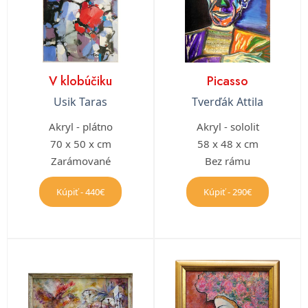
V klobúčiku
Picasso
Usik Taras
Tverďák Attila
Akryl - plátno
Akryl - sololit
70 x 50 x cm
58 x 48 x cm
Zarámované
Bez rámu
Kúpiť - 440€
Kúpiť - 290€