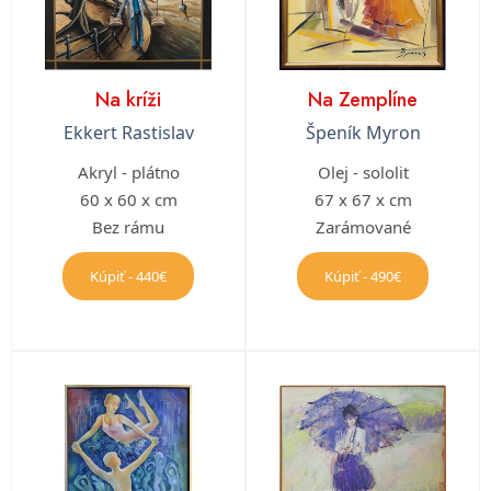
Na kríži
Na Zemplíne
Ekkert Rastislav
Špeník Myron
Akryl - plátno
Olej - sololit
60 x 60 x cm
67 x 67 x cm
Bez rámu
Zarámované
Kúpiť - 440€
Kúpiť - 490€