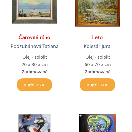
Čarovné ráno
Leto
Podzubánová Tatiana
Kolesár Juraj
Olej - sololit
Olej - sololit
20 x 30 x cm
60 x 70 x cm
Zarámované
Zarámované
Kúpiť - 160€
Kúpiť - 390€