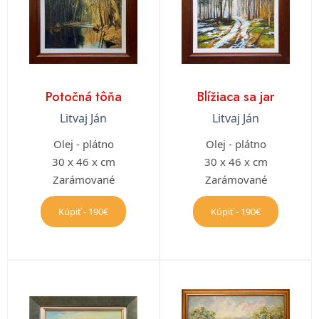
Potočná tôňa
Blížiaca sa jar
Litvaj Ján
Litvaj Ján
Olej - plátno
Olej - plátno
30 x 46 x cm
30 x 46 x cm
Zarámované
Zarámované
Kúpiť - 190€
Kúpiť - 190€