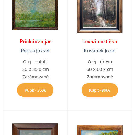
Prichádza jar
Lesná cestička
Repka Jozsef
Krivánek Jozef
Olej - sololit
Olej - drevo
30 x 35 x cm
60 x 60 x cm
Zarámované
Zarámované
Kúpiť - 260€
Kúpiť - 990€