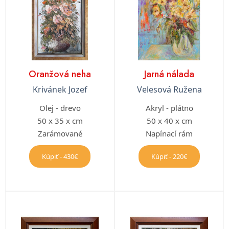
Oranžová neha
Jarná nálada
Krivánek Jozef
Velesová Ružena
Olej - drevo
Akryl - plátno
50 x 35 x cm
50 x 40 x cm
Zarámované
Napínací rám
Kúpiť - 430€
Kúpiť - 220€