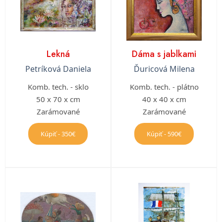
Lekná
Dáma s jablkami
Petríková Daniela
Ďuricová Milena
Komb. tech. - sklo
Komb. tech. - plátno
50 x 70 x cm
40 x 40 x cm
Zarámované
Zarámované
Kúpiť - 350€
Kúpiť - 590€