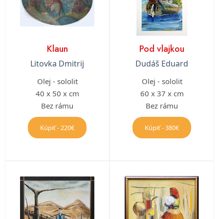
Klaun
Pod vlajkou
Litovka Dmitrij
Dudáš Eduard
Olej - sololit
Olej - sololit
40 x 50 x cm
60 x 37 x cm
Bez rámu
Bez rámu
Kúpiť - 220€
Kúpiť - 380€