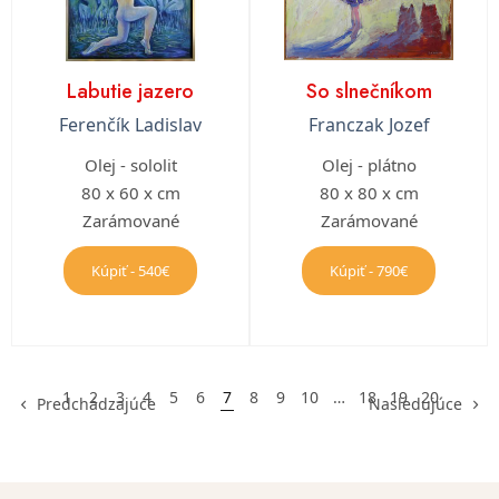
Labutie jazero
So slnečníkom
Ferenčík Ladislav
Franczak Jozef
Olej - sololit
Olej - plátno
80 x 60 x cm
80 x 80 x cm
Zarámované
Zarámované
Kúpiť - 540€
Kúpiť - 790€
1
2
3
4
5
6
7
8
9
10
…
18
19
20
Predchádzajúce
Nasledujúce