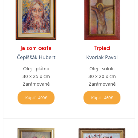
Ja som cesta
Trpiaci
Čepiššák Hubert
Kvoriak Pavol
Olej - plátno
Olej - sololit
30 x 25 x cm
30 x 20 x cm
Zarámované
Zarámované
Kúpiť - 490€
Kúpiť - 460€