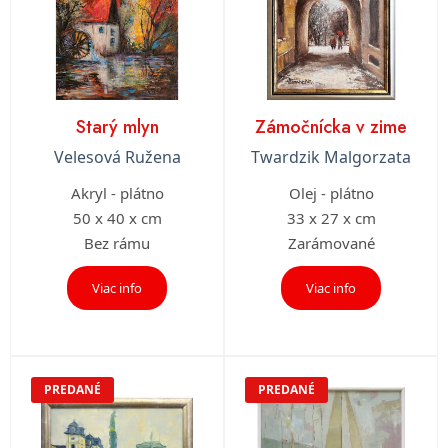
Starý mlyn
Zámočnícka v zime
Velesová Ružena
Twardzik Malgorzata
Akryl - plátno
Olej - plátno
50 x 40 x cm
33 x 27 x cm
Bez rámu
Zarámované
Viac info
Viac info
PREDANÉ
PREDANÉ