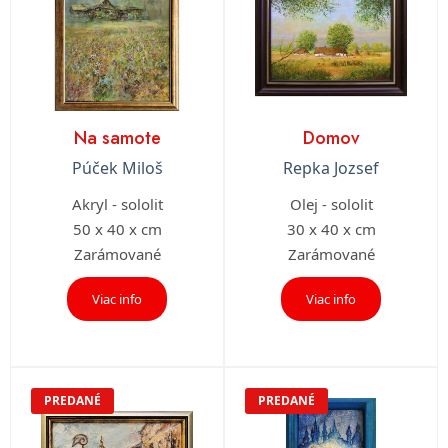
Na samote
Domov
Púček Miloš
Repka Jozsef
Akryl - sololit
Olej - sololit
50 x 40 x cm
30 x 40 x cm
Zarámované
Zarámované
Viac info
Viac info
PREDANÉ
PREDANÉ