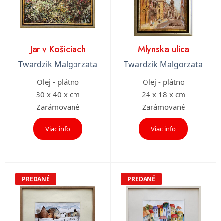
Jar v Košiciach
Mlynska ulica
Twardzik Malgorzata
Twardzik Malgorzata
Olej - plátno
Olej - plátno
30 x 40 x cm
24 x 18 x cm
Zarámované
Zarámované
Viac info
Viac info
PREDANÉ
PREDANÉ