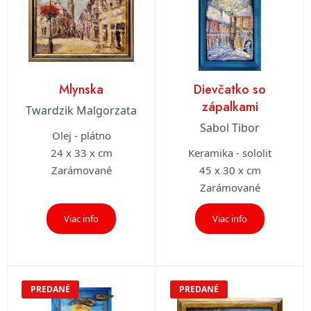
Mlynska
Dievčatko so
zápalkami
Twardzik Malgorzata
Sabol Tibor
Olej - plátno
24 x 33 x cm
Keramika - sololit
Zarámované
45 x 30 x cm
Zarámované
Viac info
Viac info
PREDANÉ
PREDANÉ