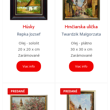
Húsky
Hrnčiarska ulička
Repka Jozsef
Twardzik Malgorzata
Olej - sololit
Olej - plátno
20 x 20 x cm
30 x 30 x cm
Zarámované
Zarámované
Viac info
Viac info
PREDANÉ
PREDANÉ