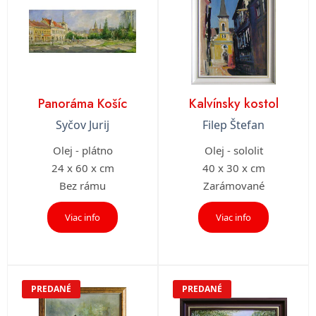
Panoráma Košíc
Kalvínsky kostol
Syčov Jurij
Filep Štefan
Olej - plátno
Olej - sololit
24 x 60 x cm
40 x 30 x cm
Bez rámu
Zarámované
Viac info
Viac info
PREDANÉ
PREDANÉ