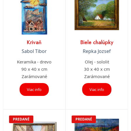
Krivaň
Biele chalúpky
Sabol Tibor
Repka Jozsef
Keramika - drevo
Olej - sololit
90 x 40 x cm
30 x 40 x cm
Zarámované
Zarámované
Viac info
Viac info
PREDANÉ
PREDANÉ