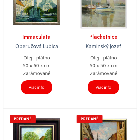
Immaculata
Plachetnice
Oberučová Ľubica
Kaminský Jozef
Olej - plátno
Olej - plátno
50 x 60 x cm
50 x 50 x cm
Zarámované
Zarámované
Viac info
Viac info
PREDANÉ
PREDANÉ