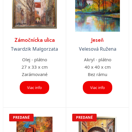
Zámočnícka ulica
Jeseň
Twardzik Malgorzata
Velesová Ružena
Olej - plátno
Akryl - plátno
27 x 33 x cm
40 x 40 x cm
Zarámované
Bez rámu
Viac info
Viac info
PREDANÉ
PREDANÉ