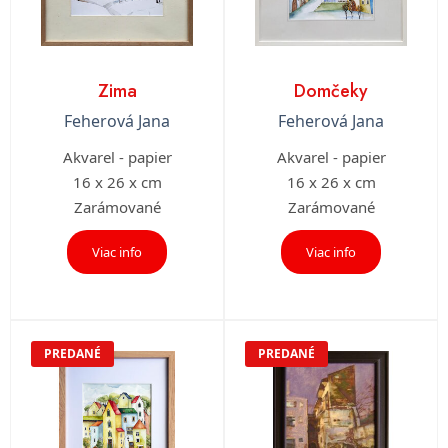
Zima
Domčeky
Feherová Jana
Feherová Jana
Akvarel - papier
Akvarel - papier
16 x 26 x cm
16 x 26 x cm
Zarámované
Zarámované
Viac info
Viac info
PREDANÉ
PREDANÉ