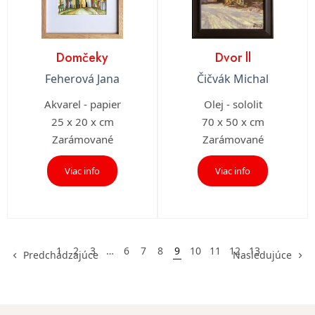
Domčeky
Dvor ll
Feherová Jana
Čičvák Michal
Akvarel - papier
Olej - sololit
25 x 20 x cm
70 x 50 x cm
Zarámované
Zarámované
Viac info
Viac info
1
2
3
…
6
7
8
9
10
11
12
13
Predchádzajúce
Nasledujúce