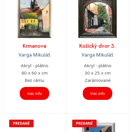
Krmanova
Košický dvor 3.
Varga Mikuláš
Varga Mikuláš
Akryl - plátno
Akryl - plátno
80 x 60 x cm
30 x 25 x cm
Bez rámu
Zarámované
Viac info
Viac info
PREDANÉ
PREDANÉ