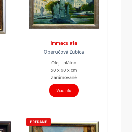
Immaculata
Oberučová Ľubica
Olej - plátno
50 x 60 x cm
Zarámované
Viac info
PREDANÉ