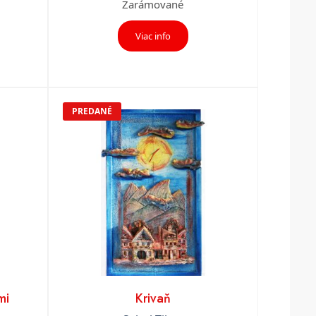
Zarámované
Viac info
PREDANÉ
mi
Krivaň