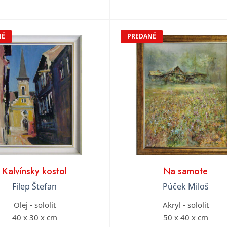
NÉ
PREDANÉ
Kalvínsky kostol
Na samote
Filep Štefan
Púček Miloš
Olej - sololit
Akryl - sololit
40 x 30 x cm
50 x 40 x cm