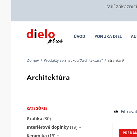
Milí zákazníc
ÚVOD
PONUKA DIEL
AU
Domov
/
Produkty so značkou “Architektúra”
/
Stránka 9
Architektúra
KATEGÓRIE
Filtrova
Grafika
(30)
Interiérové doplnky
(19)
PREDA
Keramika
(15)