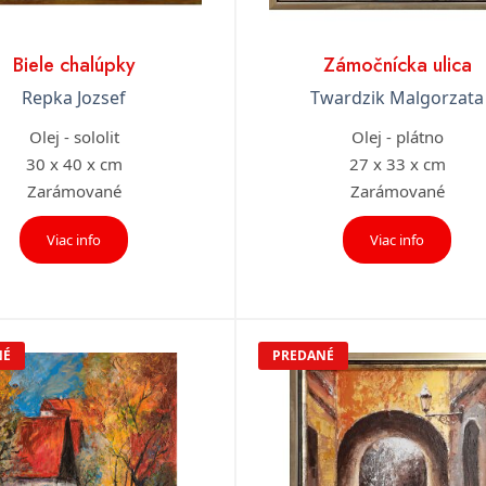
Biele chalúpky
Zámočnícka ulica
Repka Jozsef
Twardzik Malgorzata
Olej - sololit
Olej - plátno
30 x 40 x cm
27 x 33 x cm
Zarámované
Zarámované
Viac info
Viac info
NÉ
PREDANÉ