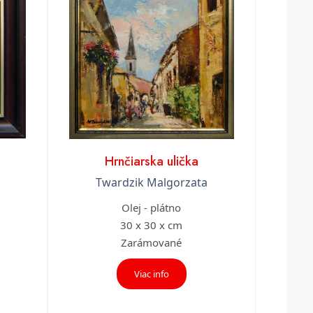
Hrnčiarska ulička
Twardzik Malgorzata
Olej - plátno
30 x 30 x cm
Zarámované
Viac info