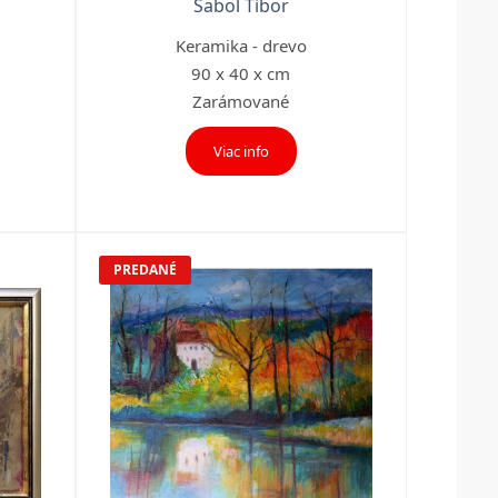
Sabol Tibor
Keramika - drevo
90 x 40 x cm
Zarámované
Viac info
PREDANÉ