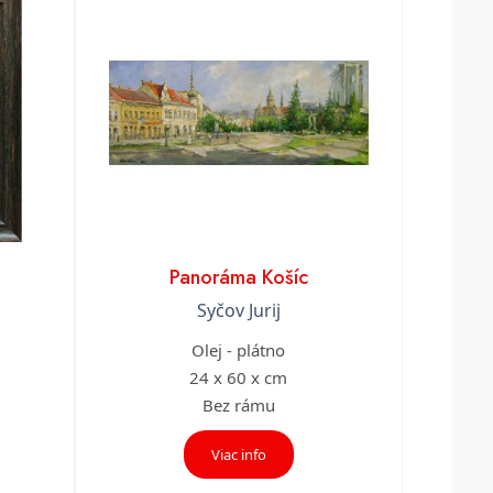
Panoráma Košíc
Syčov Jurij
Olej - plátno
24 x 60 x cm
Bez rámu
Viac info