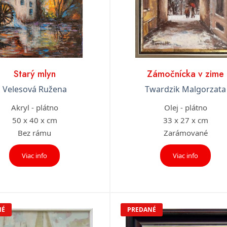
Starý mlyn
Zámočnícka v zime
Velesová Ružena
Twardzik Malgorzata
Akryl - plátno
Olej - plátno
50 x 40 x cm
33 x 27 x cm
Bez rámu
Zarámované
Viac info
Viac info
NÉ
PREDANÉ