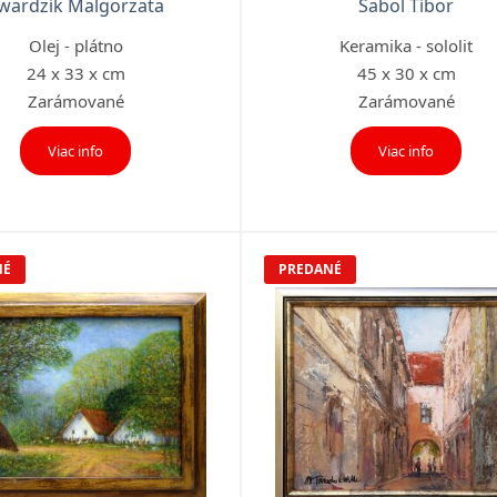
wardzik Malgorzata
Sabol Tibor
Olej - plátno
Keramika - sololit
24 x 33 x cm
45 x 30 x cm
Zarámované
Zarámované
Viac info
Viac info
NÉ
PREDANÉ