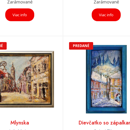
Zarámované
Zarámované
Viac info
Viac info
NÉ
PREDANÉ
Mlynska
Dievčatko so zápalka