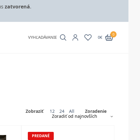
us
zatvorená
.
0
VYHĽADÁVANIE
0
€
Zobraziť
12
24
All
Zoradenie
PREDANÉ