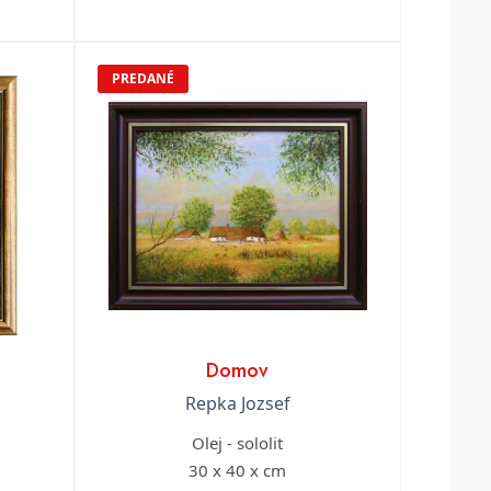
PREDANÉ
Domov
Repka Jozsef
Olej - sololit
30 x 40 x cm