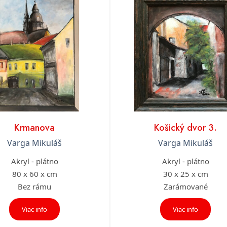
Krmanova
Košický dvor 3.
Varga Mikuláš
Varga Mikuláš
Akryl - plátno
Akryl - plátno
80 x 60 x cm
30 x 25 x cm
Bez rámu
Zarámované
Viac info
Viac info