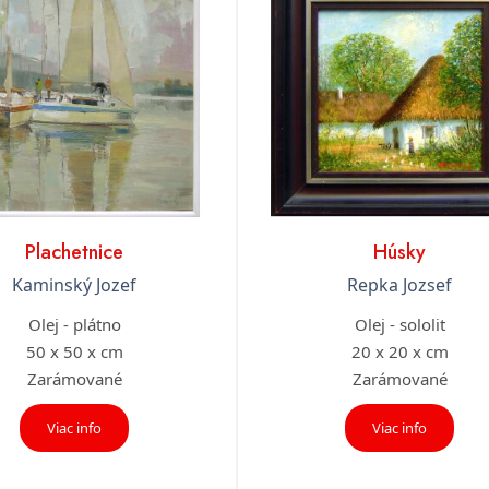
Plachetnice
Húsky
Kaminský Jozef
Repka Jozsef
Olej - plátno
Olej - sololit
50 x 50 x cm
20 x 20 x cm
Zarámované
Zarámované
Viac info
Viac info