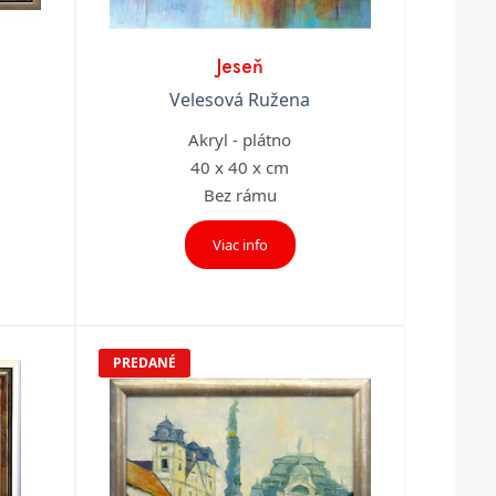
Jeseň
Velesová Ružena
Akryl - plátno
40 x 40 x cm
Bez rámu
Viac info
PREDANÉ