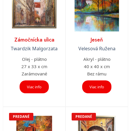
Zámočnícka ulica
Jeseň
Twardzik Malgorzata
Velesová Ružena
Olej - plátno
Akryl - plátno
27 x 33 x cm
40 x 40 x cm
Zarámované
Bez rámu
Viac info
Viac info
PREDANÉ
PREDANÉ