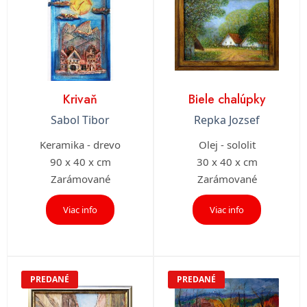
Krivaň
Biele chalúpky
Sabol Tibor
Repka Jozsef
Keramika - drevo
Olej - sololit
90 x 40 x cm
30 x 40 x cm
Zarámované
Zarámované
Viac info
Viac info
PREDANÉ
PREDANÉ