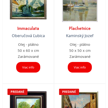
Immaculata
Plachetnice
Oberučová Ľubica
Kaminský Jozef
Olej - plátno
Olej - plátno
50 x 60 x cm
50 x 50 x cm
Zarámované
Zarámované
Viac info
Viac info
PREDANÉ
PREDANÉ