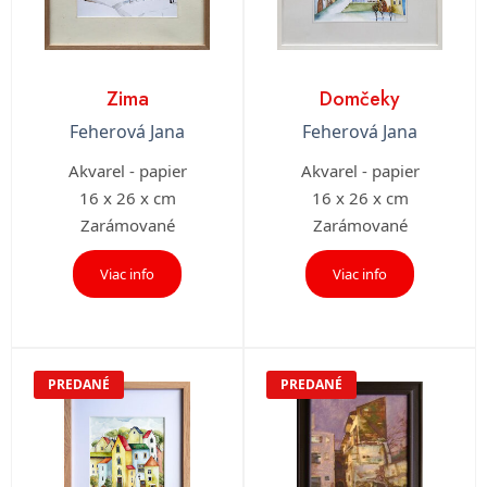
Zima
Domčeky
Feherová Jana
Feherová Jana
Akvarel - papier
Akvarel - papier
16 x 26 x cm
16 x 26 x cm
Zarámované
Zarámované
Viac info
Viac info
PREDANÉ
PREDANÉ