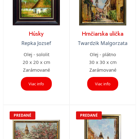
Húsky
Hrnčiarska ulička
Repka Jozsef
Twardzik Malgorzata
Olej - sololit
Olej - plátno
20 x 20 x cm
30 x 30 x cm
Zarámované
Zarámované
Viac info
Viac info
PREDANÉ
PREDANÉ