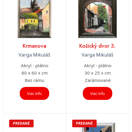
Krmanova
Košický dvor 3.
Varga Mikuláš
Varga Mikuláš
Akryl - plátno
Akryl - plátno
80 x 60 x cm
30 x 25 x cm
Bez rámu
Zarámované
Viac info
Viac info
PREDANÉ
PREDANÉ