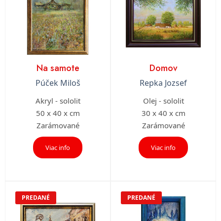
Na samote
Domov
Púček Miloš
Repka Jozsef
Akryl - sololit
Olej - sololit
50 x 40 x cm
30 x 40 x cm
Zarámované
Zarámované
Viac info
Viac info
PREDANÉ
PREDANÉ