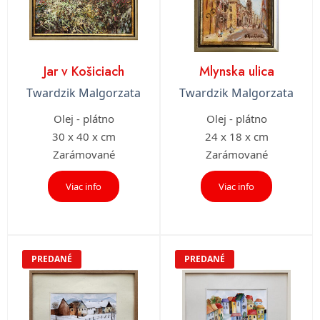
Jar v Košiciach
Mlynska ulica
Twardzik Malgorzata
Twardzik Malgorzata
Olej - plátno
Olej - plátno
30 x 40 x cm
24 x 18 x cm
Zarámované
Zarámované
Viac info
Viac info
PREDANÉ
PREDANÉ