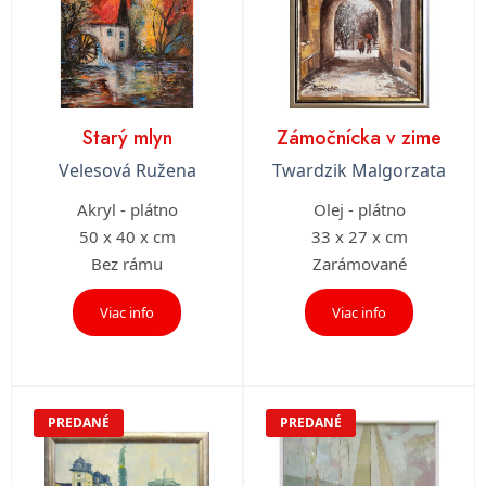
Starý mlyn
Zámočnícka v zime
Velesová Ružena
Twardzik Malgorzata
Akryl - plátno
Olej - plátno
50 x 40 x cm
33 x 27 x cm
Bez rámu
Zarámované
Viac info
Viac info
PREDANÉ
PREDANÉ