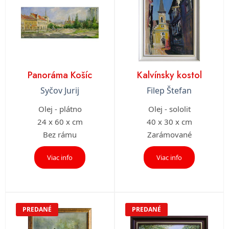
Panoráma Košíc
Kalvínsky kostol
Syčov Jurij
Filep Štefan
Olej - plátno
Olej - sololit
24 x 60 x cm
40 x 30 x cm
Bez rámu
Zarámované
Viac info
Viac info
PREDANÉ
PREDANÉ