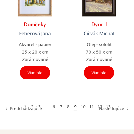
Domčeky
Dvor ll
Feherová Jana
Čičvák Michal
Akvarel - papier
Olej - sololit
25 x 20 x cm
70 x 50 x cm
Zarámované
Zarámované
Viac info
Viac info
1
2
3
…
6
7
8
9
10
11
12
13
Predchádzajúce
Nasledujúce