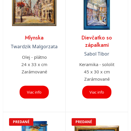
Mlynska
Dievčatko so
zápalkami
Twardzik Malgorzata
Sabol Tibor
Olej - plátno
24 x 33 x cm
Keramika - sololit
Zarámované
45 x 30 x cm
Zarámované
Viac info
Viac info
PREDANÉ
PREDANÉ