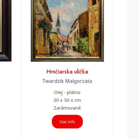
Hrnčiarska ulička
Twardzik Malgorzata
Olej - plátno
30 x 30 x cm
Zarámované
Viac info