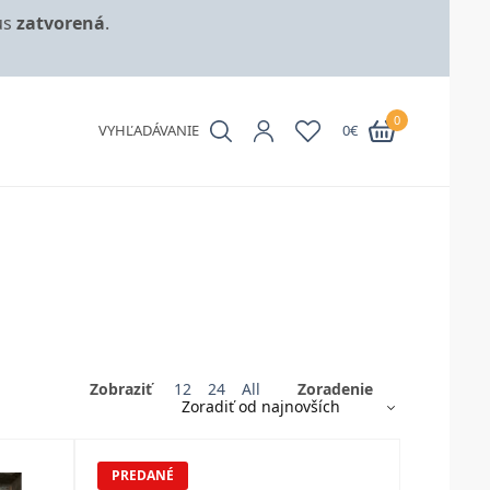
us
zatvorená
.
0
VYHĽADÁVANIE
0
€
Zobraziť
12
24
All
Zoradenie
PREDANÉ