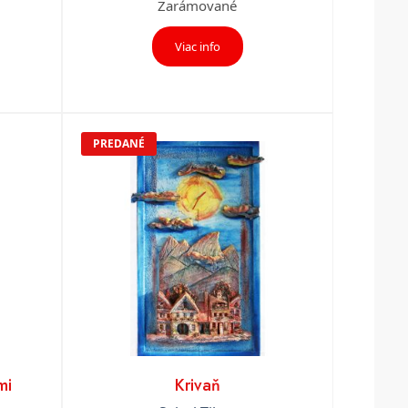
Zarámované
Viac info
PREDANÉ
mi
Krivaň