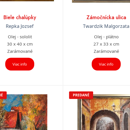
Biele chalúpky
Zámočnícka ulica
Repka Jozsef
Twardzik Malgorzata
Olej - sololit
Olej - plátno
30 x 40 x cm
27 x 33 x cm
Zarámované
Zarámované
Viac info
Viac info
NÉ
PREDANÉ