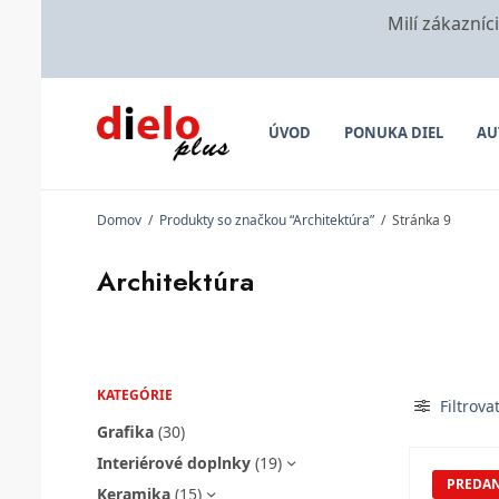
Milí zákazníc
ÚVOD
PONUKA DIEL
AU
Domov
/
Produkty so značkou “Architektúra”
/
Stránka 9
Architektúra
KATEGÓRIE
Filtrova
Grafika
(30)
Interiérové doplnky
(19)
PREDA
Keramika
(15)