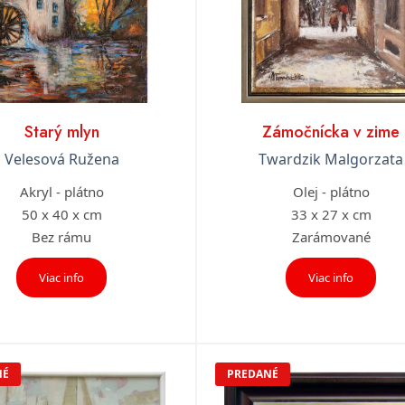
Starý mlyn
Zámočnícka v zime
Velesová Ružena
Twardzik Malgorzata
Akryl - plátno
Olej - plátno
50 x 40 x cm
33 x 27 x cm
Bez rámu
Zarámované
Viac info
Viac info
NÉ
PREDANÉ