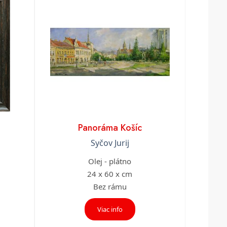
Panoráma Košíc
Syčov Jurij
Olej - plátno
24 x 60 x cm
Bez rámu
Viac info