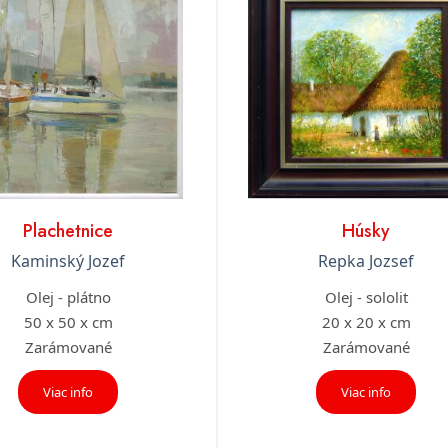
Plachetnice
Húsky
Kaminský Jozef
Repka Jozsef
Olej - plátno
Olej - sololit
50 x 50 x cm
20 x 20 x cm
Zarámované
Zarámované
Viac info
Viac info