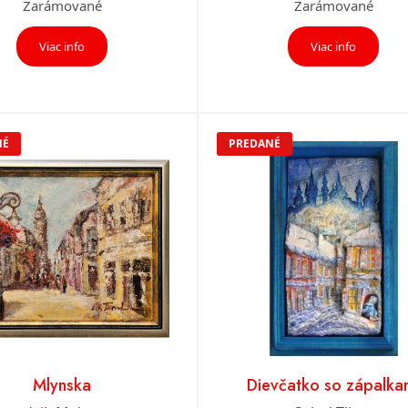
Zarámované
Zarámované
Viac info
Viac info
NÉ
PREDANÉ
Mlynska
Dievčatko so zápalka