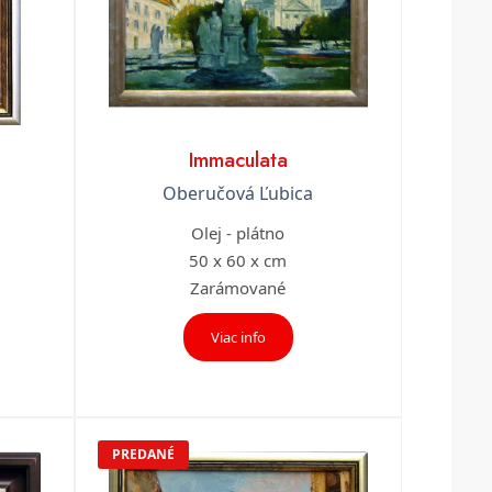
Immaculata
Oberučová Ľubica
Olej - plátno
50 x 60 x cm
Zarámované
Viac info
PREDANÉ