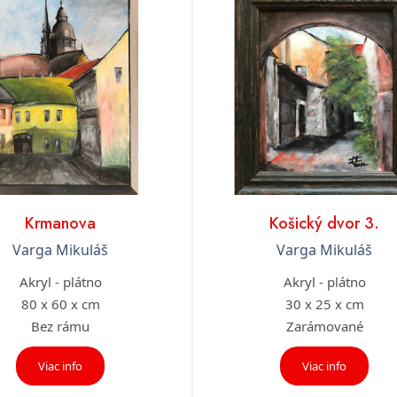
Krmanova
Košický dvor 3.
Varga Mikuláš
Varga Mikuláš
Akryl - plátno
Akryl - plátno
80 x 60 x cm
30 x 25 x cm
Bez rámu
Zarámované
Viac info
Viac info