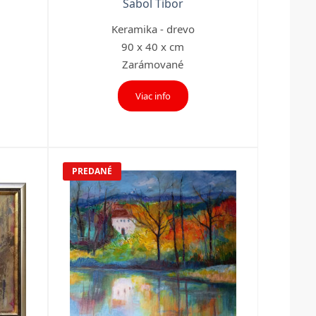
Sabol Tibor
Keramika - drevo
90 x 40 x cm
Zarámované
Viac info
PREDANÉ