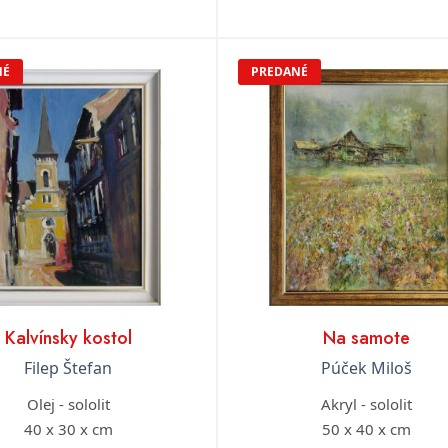
NÉ
PREDANÉ
Kalvínsky kostol
Na samote
Filep Štefan
Púček Miloš
Olej - sololit
Akryl - sololit
40 x 30 x cm
50 x 40 x cm