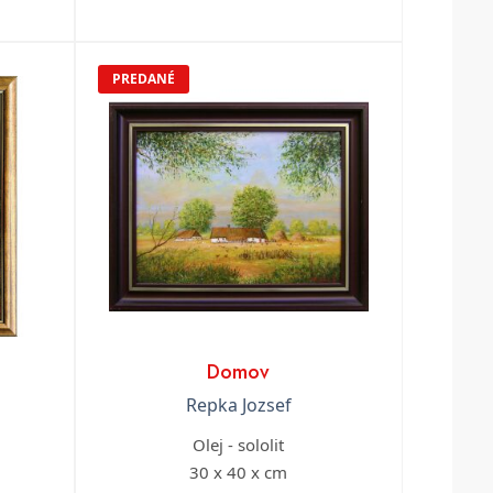
PREDANÉ
Domov
Repka Jozsef
Olej - sololit
30 x 40 x cm