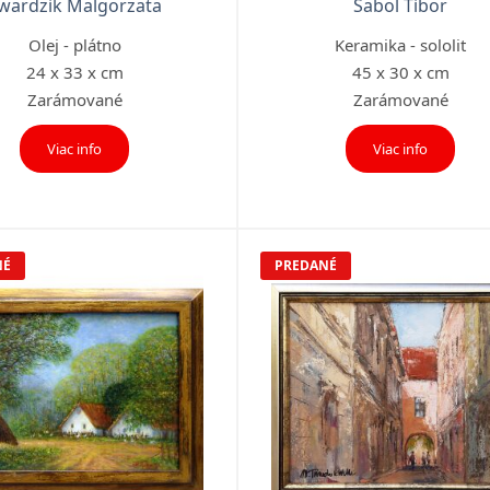
wardzik Malgorzata
Sabol Tibor
Olej - plátno
Keramika - sololit
24 x 33 x cm
45 x 30 x cm
Zarámované
Zarámované
Viac info
Viac info
NÉ
PREDANÉ