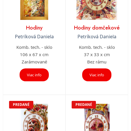
Hodiny
Hodiny domčekové
Petríková Daniela
Petríková Daniela
Komb. tech. - sklo
Komb. tech. - sklo
106 x 67 x cm
37 x 33 x cm
Zarámované
Bez rámu
Viac info
Viac info
PREDANÉ
PREDANÉ