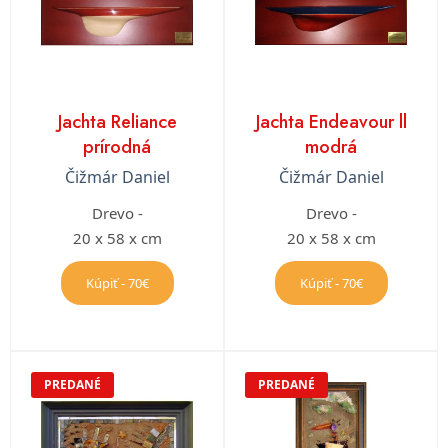
Jachta Reliance
Jachta Endeavour ll
prírodná
modrá
Čižmár Daniel
Čižmár Daniel
Drevo -
Drevo -
20 x 58 x cm
20 x 58 x cm
Kúpiť - 70€
Kúpiť - 70€
PREDANÉ
PREDANÉ