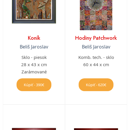
Koník
Hodiny Patchwork
Beliš Jaroslav
Beliš Jaroslav
Sklo - piesok
Komb. tech. - sklo
28 x 43 x cm
60 x 44 x cm
Zarámované
Kúpiť - 390€
Kúpiť - 620€