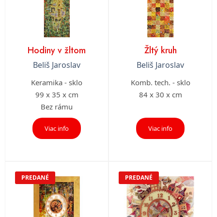
Hodiny v žltom
Žltý kruh
Beliš Jaroslav
Beliš Jaroslav
Keramika - sklo
Komb. tech. - sklo
99 x 35 x cm
84 x 30 x cm
Bez rámu
Viac info
Viac info
PREDANÉ
PREDANÉ