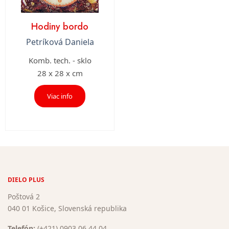
Hodiny bordo
Petríková Daniela
Komb. tech. - sklo
28 x 28 x cm
Viac info
DIELO PLUS
Poštová 2
040 01 Košice, Slovenská republika
Telefón:
(+421) 0903 06 44 04