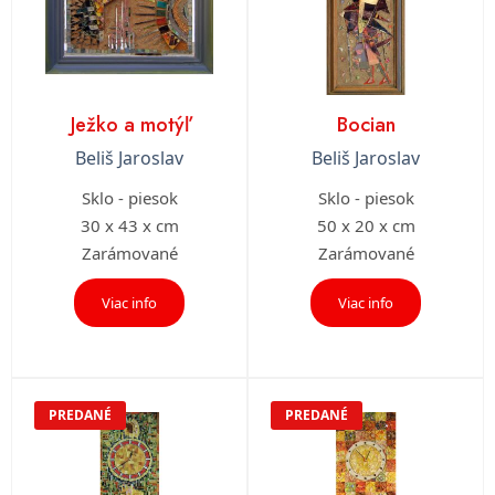
Ježko a motýľ
Bocian
Beliš Jaroslav
Beliš Jaroslav
Sklo - piesok
Sklo - piesok
30 x 43 x cm
50 x 20 x cm
Zarámované
Zarámované
Viac info
Viac info
PREDANÉ
PREDANÉ