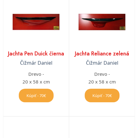
Jachta Pen Duick čierna
Jachta Reliance zelená
Čižmár Daniel
Čižmár Daniel
Drevo -
Drevo -
20 x 58 x cm
20 x 58 x cm
Kúpiť - 70€
Kúpiť - 70€