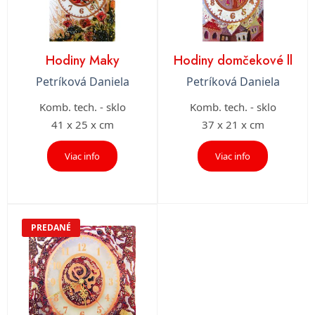
Hodiny Maky
Hodiny domčekové ll
Petríková Daniela
Petríková Daniela
Komb. tech. - sklo
Komb. tech. - sklo
41 x 25 x cm
37 x 21 x cm
Viac info
Viac info
PREDANÉ