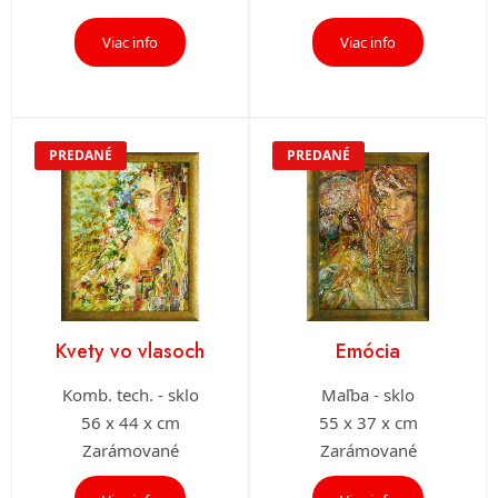
Viac info
Viac info
PREDANÉ
PREDANÉ
Kvety vo vlasoch
Emócia
Komb. tech. - sklo
Maľba - sklo
56 x 44 x cm
55 x 37 x cm
Zarámované
Zarámované