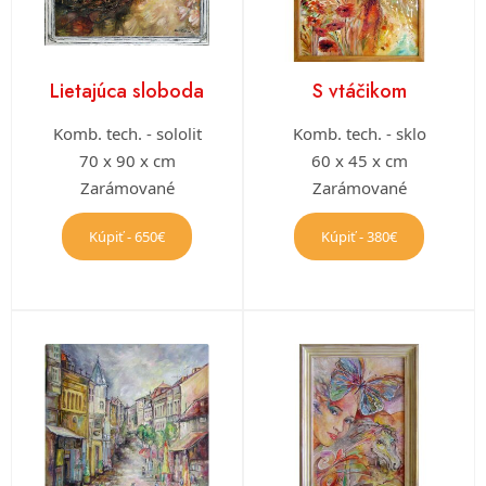
Lietajúca sloboda
S vtáčikom
Komb. tech. - sololit
Komb. tech. - sklo
70 x 90 x cm
60 x 45 x cm
Zarámované
Zarámované
Kúpiť - 650€
Kúpiť - 380€