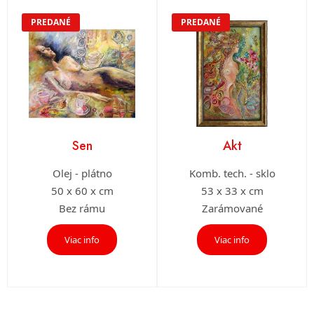
PREDANÉ
PREDANÉ
Sen
Akt
Olej - plátno
Komb. tech. - sklo
50 x 60 x cm
53 x 33 x cm
Bez rámu
Zarámované
Viac info
Viac info