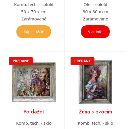
Komb. tech. - sololit
Olej - sololit
50 x 70 x cm
80 x 60 x cm
Zarámované
Zarámované
Kúpiť - 450€
Viac info
PREDANÉ
PREDANÉ
Po daždi
Žena s ovocím
Komb. tech. - sklo
Komb. tech. - sklo