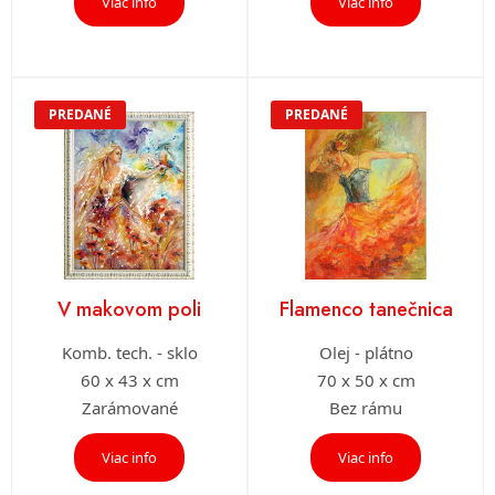
Viac info
Viac info
PREDANÉ
PREDANÉ
V makovom poli
Flamenco tanečnica
Komb. tech. - sklo
Olej - plátno
60 x 43 x cm
70 x 50 x cm
Zarámované
Bez rámu
Viac info
Viac info