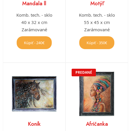
Mandala ll
Motýľ
Komb. tech. - sklo
Komb. tech. - sklo
40 x 32 x cm
55 x 45 x cm
Zarámované
Zarámované
Kúpiť - 240€
Kúpiť - 350€
PREDANÉ
Koník
Afričanka