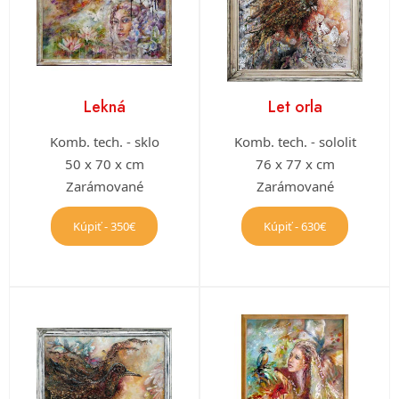
Lekná
Let orla
Komb. tech. - sklo
Komb. tech. - sololit
50 x 70 x cm
76 x 77 x cm
Zarámované
Zarámované
Kúpiť - 350€
Kúpiť - 630€