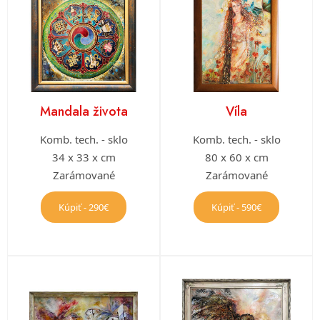
Mandala života
Víla
Komb. tech. - sklo
Komb. tech. - sklo
34 x 33 x cm
80 x 60 x cm
Zarámované
Zarámované
Kúpiť - 290€
Kúpiť - 590€