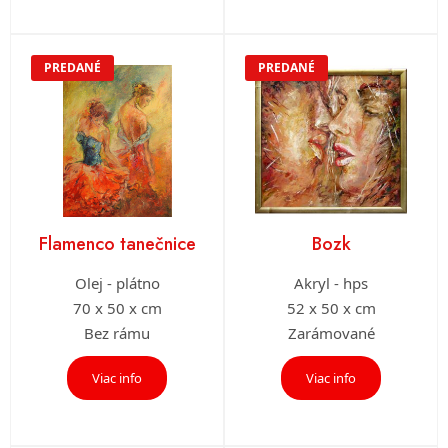
PREDANÉ
PREDANÉ
Flamenco tanečnice
Bozk
Olej - plátno
Akryl - hps
70 x 50 x cm
52 x 50 x cm
Bez rámu
Zarámované
Viac info
Viac info