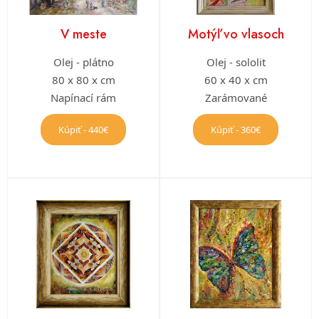
V meste
Motýľ vo vlasoch
Olej - plátno
Olej - sololit
80 x 80 x cm
60 x 40 x cm
Napínací rám
Zarámované
Kúpiť - 440€
Kúpiť - 360€