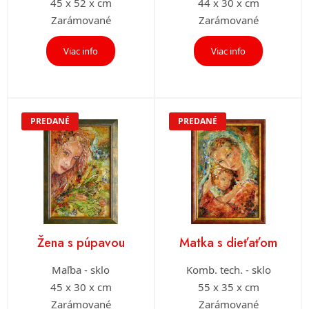
45 x 52 x cm
44 x 30 x cm
Zarámované
Zarámované
Viac info
Viac info
PREDANÉ
PREDANÉ
Žena s púpavou
Matka s dieťaťom
Maľba - sklo
Komb. tech. - sklo
45 x 30 x cm
55 x 35 x cm
Zarámované
Zarámované