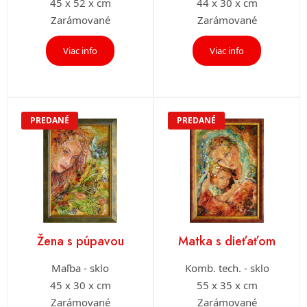
45 x 52 x cm
44 x 30 x cm
Zarámované
Zarámované
Viac info
Viac info
PREDANÉ
PREDANÉ
Žena s púpavou
Matka s dieťaťom
Maľba - sklo
Komb. tech. - sklo
45 x 30 x cm
55 x 35 x cm
Zarámované
Zarámované