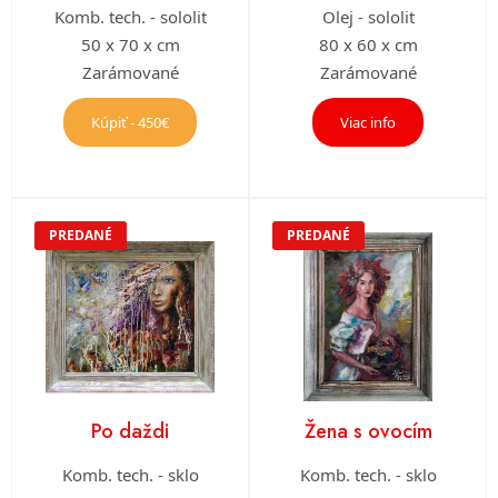
Komb. tech. - sololit
Olej - sololit
50 x 70 x cm
80 x 60 x cm
Zarámované
Zarámované
Kúpiť - 450€
Viac info
PREDANÉ
PREDANÉ
Po daždi
Žena s ovocím
Komb. tech. - sklo
Komb. tech. - sklo