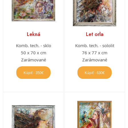
Lekná
Let orla
Komb. tech. - sklo
Komb. tech. - sololit
50 x 70 x cm
76 x 77 x cm
Zarámované
Zarámované
Kúpiť - 350€
Kúpiť - 630€