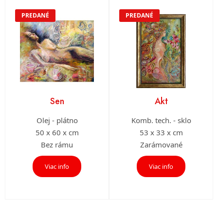
PREDANÉ
PREDANÉ
Sen
Akt
Olej - plátno
Komb. tech. - sklo
50 x 60 x cm
53 x 33 x cm
Bez rámu
Zarámované
Viac info
Viac info