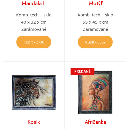
Mandala ll
Motýľ
Komb. tech. - sklo
Komb. tech. - sklo
40 x 32 x cm
55 x 45 x cm
Zarámované
Zarámované
Kúpiť - 240€
Kúpiť - 350€
PREDANÉ
Koník
Afričanka