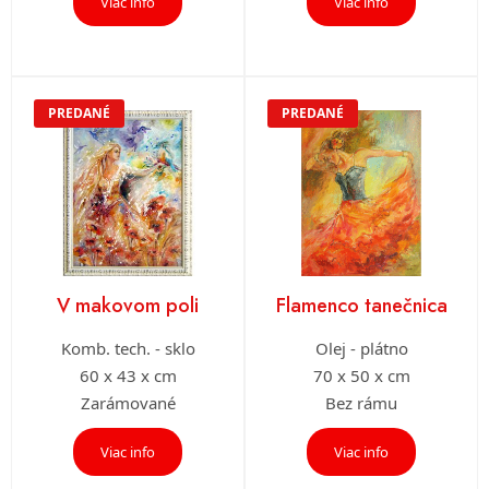
Viac info
Viac info
PREDANÉ
PREDANÉ
V makovom poli
Flamenco tanečnica
Komb. tech. - sklo
Olej - plátno
60 x 43 x cm
70 x 50 x cm
Zarámované
Bez rámu
Viac info
Viac info