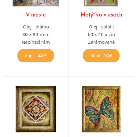
V meste
Motýľ vo vlasoch
Olej - plátno
Olej - sololit
80 x 80 x cm
60 x 40 x cm
Napínací rám
Zarámované
Kúpiť - 440€
Kúpiť - 360€