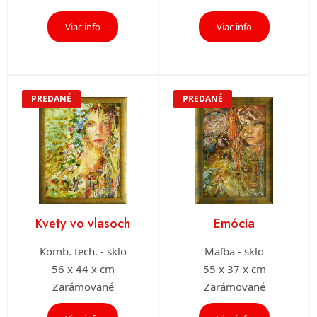
Viac info
Viac info
PREDANÉ
PREDANÉ
Kvety vo vlasoch
Emócia
Komb. tech. - sklo
Maľba - sklo
56 x 44 x cm
55 x 37 x cm
Zarámované
Zarámované