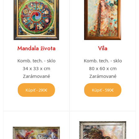
Mandala života
Víla
Komb. tech. - sklo
Komb. tech. - sklo
34 x 33 x cm
80 x 60 x cm
Zarámované
Zarámované
Kúpiť - 290€
Kúpiť - 590€