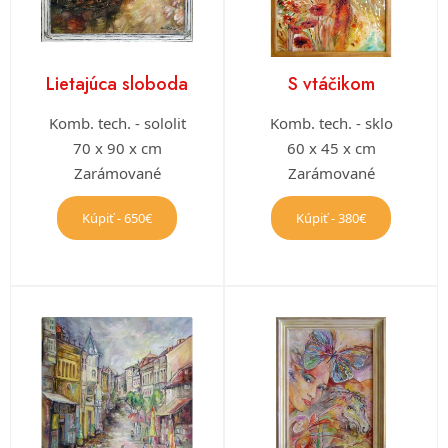
Lietajúca sloboda
S vtáčikom
Komb. tech. - sololit
Komb. tech. - sklo
70 x 90 x cm
60 x 45 x cm
Zarámované
Zarámované
Kúpiť - 650€
Kúpiť - 380€