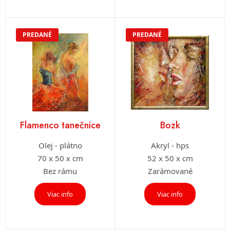
PREDANÉ
PREDANÉ
Flamenco tanečnice
Bozk
Olej - plátno
Akryl - hps
70 x 50 x cm
52 x 50 x cm
Bez rámu
Zarámované
Viac info
Viac info