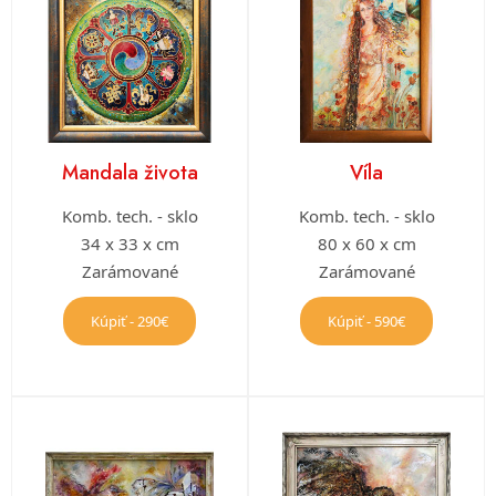
Mandala života
Víla
Komb. tech. - sklo
Komb. tech. - sklo
34 x 33 x cm
80 x 60 x cm
Zarámované
Zarámované
Kúpiť - 290€
Kúpiť - 590€