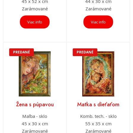
45 x 52 x cm
44 x 30 x cm
Zarámované
Zarámované
Viac info
Viac info
PREDANÉ
PREDANÉ
Žena s púpavou
Matka s dieťaťom
Maľba - sklo
Komb. tech. - sklo
45 x 30 x cm
55 x 35 x cm
Zarámované
Zarámované