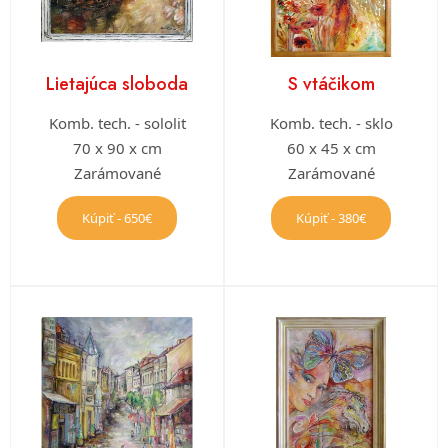
Lietajúca sloboda
S vtáčikom
Komb. tech. - sololit
Komb. tech. - sklo
70 x 90 x cm
60 x 45 x cm
Zarámované
Zarámované
Kúpiť - 650€
Kúpiť - 380€