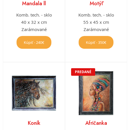
Mandala ll
Motýľ
Komb. tech. - sklo
Komb. tech. - sklo
40 x 32 x cm
55 x 45 x cm
Zarámované
Zarámované
Kúpiť - 240€
Kúpiť - 350€
PREDANÉ
Koník
Afričanka