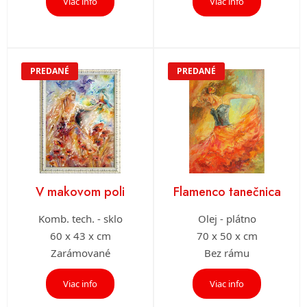
Viac info
Viac info
PREDANÉ
PREDANÉ
V makovom poli
Flamenco tanečnica
Komb. tech. - sklo
Olej - plátno
60 x 43 x cm
70 x 50 x cm
Zarámované
Bez rámu
Viac info
Viac info