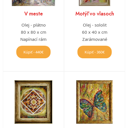
V meste
Motýľ vo vlasoch
Olej - plátno
Olej - sololit
80 x 80 x cm
60 x 40 x cm
Napínací rám
Zarámované
Kúpiť - 440€
Kúpiť - 360€