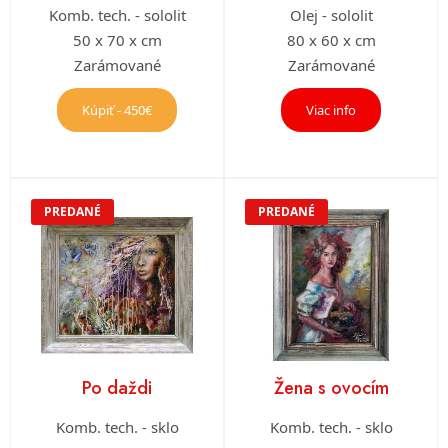
Komb. tech. - sololit
Olej - sololit
50 x 70 x cm
80 x 60 x cm
Zarámované
Zarámované
Kúpiť - 450€
Viac info
PREDANÉ
PREDANÉ
Po daždi
Žena s ovocím
Komb. tech. - sklo
Komb. tech. - sklo