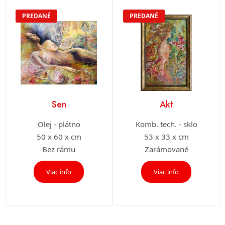
PREDANÉ
PREDANÉ
Sen
Akt
Olej - plátno
Komb. tech. - sklo
50 x 60 x cm
53 x 33 x cm
Bez rámu
Zarámované
Viac info
Viac info