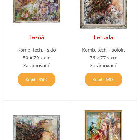
Lekná
Let orla
Komb. tech. - sklo
Komb. tech. - sololit
50 x 70 x cm
76 x 77 x cm
Zarámované
Zarámované
Kúpiť - 350€
Kúpiť - 630€