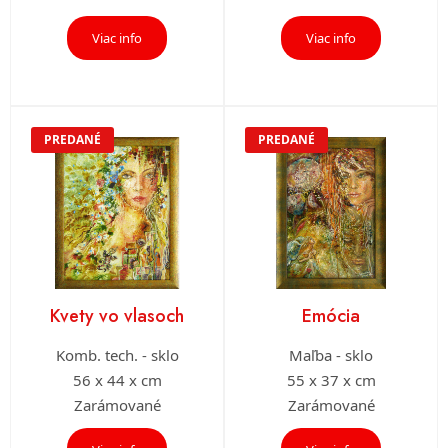
Viac info
Viac info
PREDANÉ
PREDANÉ
Kvety vo vlasoch
Emócia
Komb. tech. - sklo
Maľba - sklo
56 x 44 x cm
55 x 37 x cm
Zarámované
Zarámované