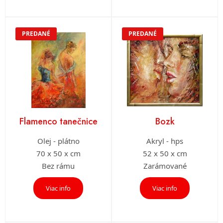
PREDANÉ
PREDANÉ
Flamenco tanečnice
Bozk
Olej - plátno
Akryl - hps
70 x 50 x cm
52 x 50 x cm
Bez rámu
Zarámované
Viac info
Viac info