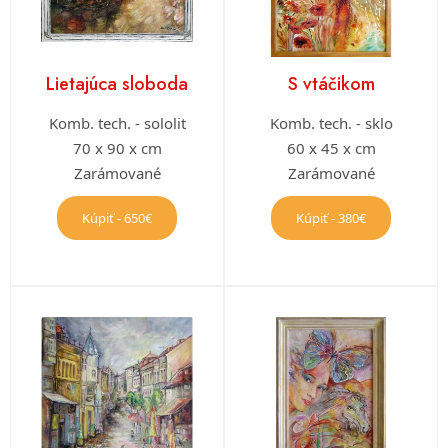
Lietajúca sloboda
S vtáčikom
Komb. tech. - sololit
Komb. tech. - sklo
70 x 90 x cm
60 x 45 x cm
Zarámované
Zarámované
Kúpiť - 650€
Kúpiť - 380€