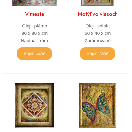
V meste
Motýľ vo vlasoch
Olej - plátno
Olej - sololit
80 x 80 x cm
60 x 40 x cm
Napínací rám
Zarámované
Kúpiť - 440€
Kúpiť - 360€