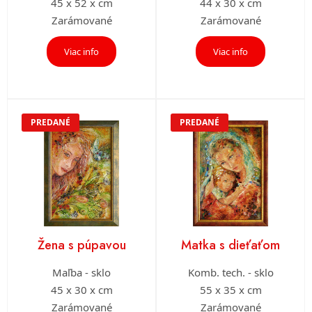
45 x 52 x cm
44 x 30 x cm
Zarámované
Zarámované
Viac info
Viac info
PREDANÉ
PREDANÉ
Žena s púpavou
Matka s dieťaťom
Maľba - sklo
Komb. tech. - sklo
45 x 30 x cm
55 x 35 x cm
Zarámované
Zarámované