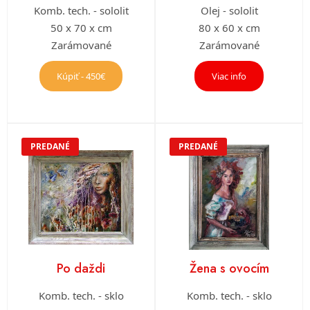
Komb. tech. - sololit
Olej - sololit
50 x 70 x cm
80 x 60 x cm
Zarámované
Zarámované
Kúpiť - 450€
Viac info
PREDANÉ
PREDANÉ
Po daždi
Žena s ovocím
Komb. tech. - sklo
Komb. tech. - sklo