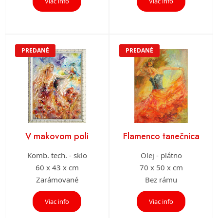
Viac info
Viac info
PREDANÉ
PREDANÉ
V makovom poli
Flamenco tanečnica
Komb. tech. - sklo
Olej - plátno
60 x 43 x cm
70 x 50 x cm
Zarámované
Bez rámu
Viac info
Viac info