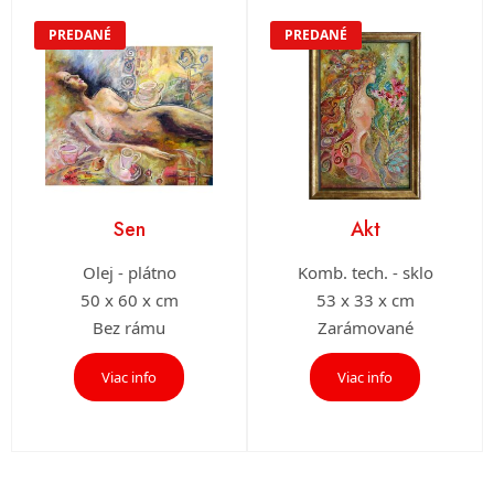
PREDANÉ
PREDANÉ
Sen
Akt
Olej - plátno
Komb. tech. - sklo
50 x 60 x cm
53 x 33 x cm
Bez rámu
Zarámované
Viac info
Viac info