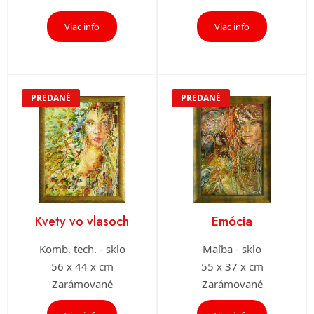
Viac info
Viac info
PREDANÉ
PREDANÉ
Kvety vo vlasoch
Emócia
Komb. tech. - sklo
Maľba - sklo
56 x 44 x cm
55 x 37 x cm
Zarámované
Zarámované