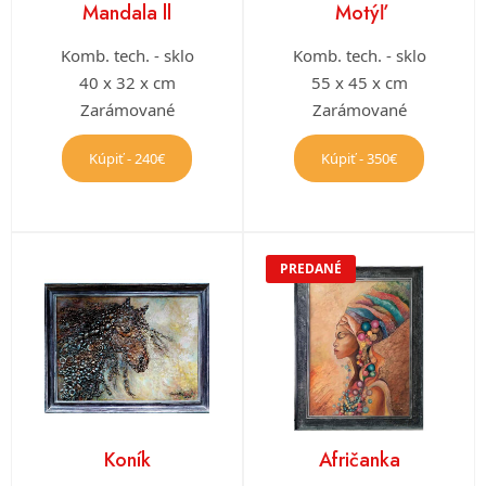
Mandala ll
Motýľ
Komb. tech. - sklo
Komb. tech. - sklo
40 x 32 x cm
55 x 45 x cm
Zarámované
Zarámované
Kúpiť - 240€
Kúpiť - 350€
PREDANÉ
Koník
Afričanka