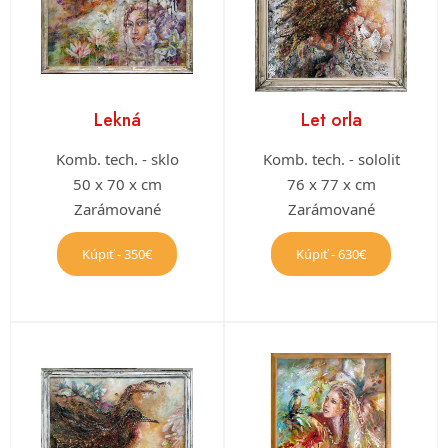
Lekná
Let orla
Komb. tech. - sklo
Komb. tech. - sololit
50 x 70 x cm
76 x 77 x cm
Zarámované
Zarámované
Kúpiť - 350€
Kúpiť - 630€