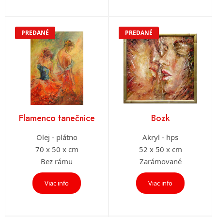
PREDANÉ
PREDANÉ
Flamenco tanečnice
Bozk
Olej - plátno
Akryl - hps
70 x 50 x cm
52 x 50 x cm
Bez rámu
Zarámované
Viac info
Viac info