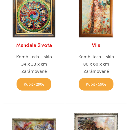
Mandala života
Víla
Komb. tech. - sklo
Komb. tech. - sklo
34 x 33 x cm
80 x 60 x cm
Zarámované
Zarámované
Kúpiť - 290€
Kúpiť - 590€