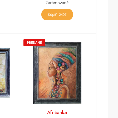
Zarámované
Kúpiť - 240€
PREDANÉ
Afričanka