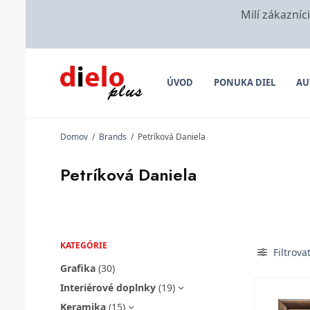
Milí zákazníc
ÚVOD
PONUKA DIEL
AU
Domov
/
Brands
/
Petríková Daniela
Petríková Daniela
KATEGÓRIE
Filtrova
Grafika
(30)
Interiérové doplnky
(19)
Keramika
(15)