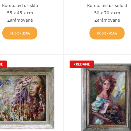
Komb. tech. - sklo
Komb. tech. - sololit
55 x 45 x cm
50 x 70 x cm
Zarámované
Zarámované
Kúpiť - 350€
Kúpiť - 450€
NÉ
PREDANÉ