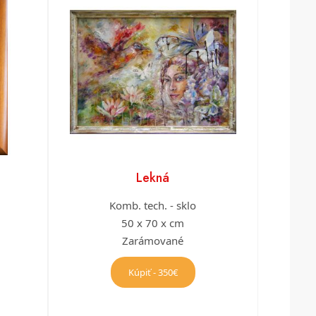
Lekná
Komb. tech. - sklo
50 x 70 x cm
Zarámované
Kúpiť - 350€