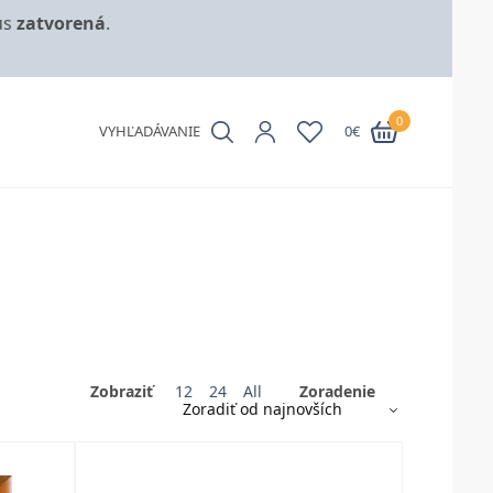
us
zatvorená
.
0
VYHĽADÁVANIE
0
€
Zobraziť
12
24
All
Zoradenie