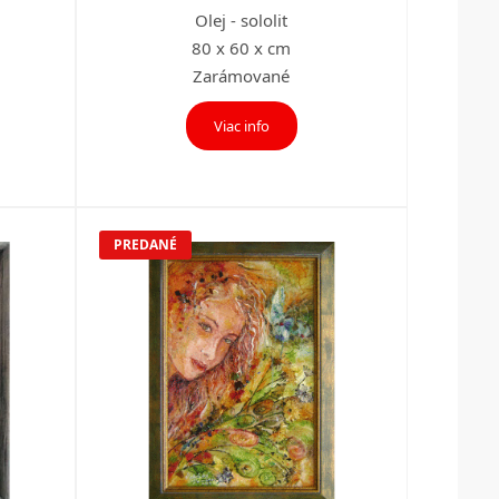
Olej - sololit
80 x 60 x cm
Zarámované
Viac info
PREDANÉ