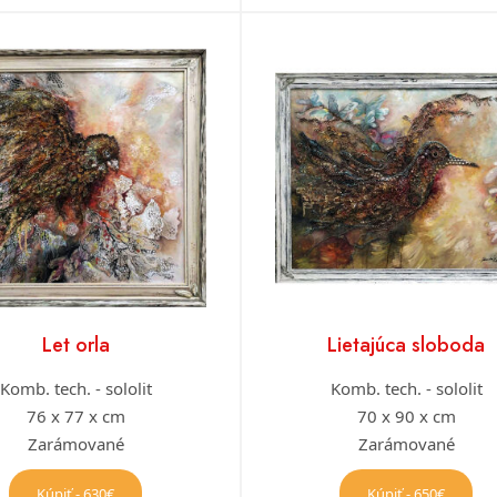
Let orla
Lietajúca sloboda
Komb. tech. - sololit
Komb. tech. - sololit
76 x 77 x cm
70 x 90 x cm
Zarámované
Zarámované
Kúpiť - 630€
Kúpiť - 650€