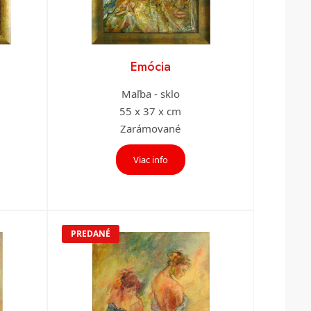
Emócia
Maľba - sklo
55 x 37 x cm
Zarámované
Viac info
PREDANÉ