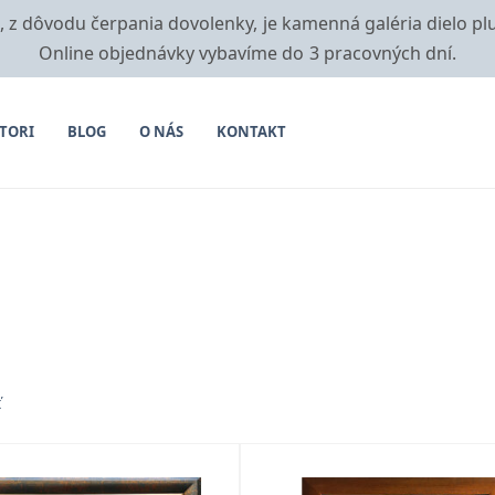
i, z dôvodu čerpania dovolenky, je kamenná galéria dielo pl
Online objednávky vybavíme do 3 pracovných dní.
TORI
BLOG
O NÁS
KONTAKT
ť