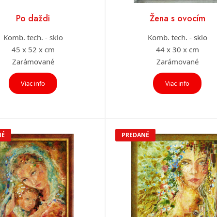
Po daždi
Žena s ovocím
Komb. tech. - sklo
Komb. tech. - sklo
45 x 52 x cm
44 x 30 x cm
Zarámované
Zarámované
Viac info
Viac info
NÉ
PREDANÉ