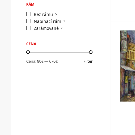
RÁM
Bez rámu
5
Napínací rám
1
Zarámované
29
CENA
Cena:
80€
—
670€
Filter