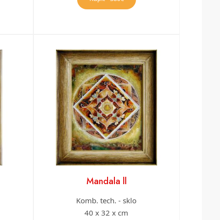
Mandala ll
Komb. tech. - sklo
40 x 32 x cm