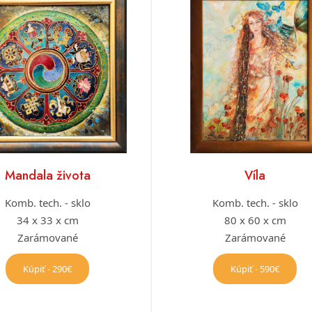
Mandala života
Víla
Komb. tech. - sklo
Komb. tech. - sklo
34 x 33 x cm
80 x 60 x cm
Zarámované
Zarámované
Kúpiť - 290€
Kúpiť - 590€