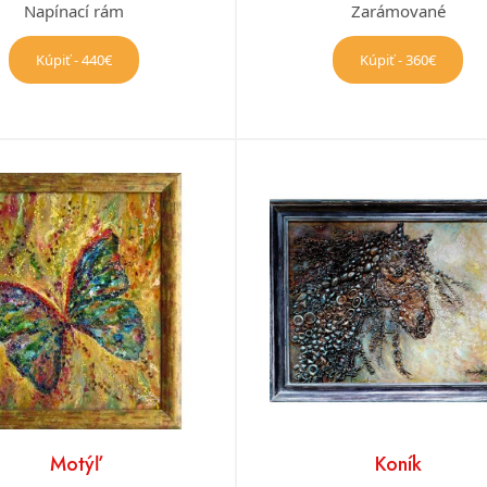
Napínací rám
Zarámované
Kúpiť - 440€
Kúpiť - 360€
Motýľ
Koník