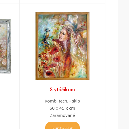
S vtáčikom
Komb. tech. - sklo
60 x 45 x cm
Zarámované
Kúpiť - 380€