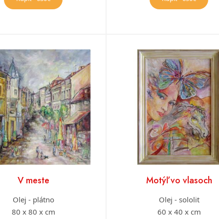
V meste
Motýľ vo vlasoch
Olej - plátno
Olej - sololit
80 x 80 x cm
60 x 40 x cm