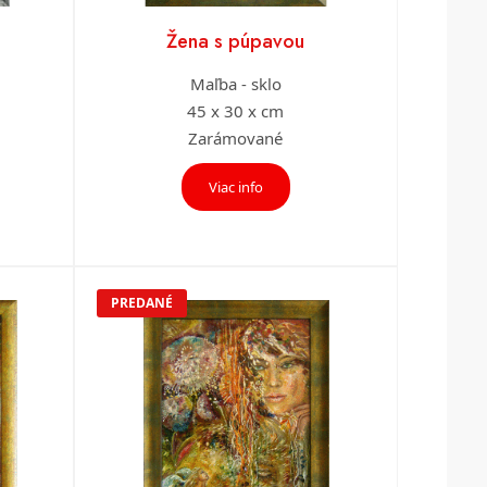
Žena s púpavou
Maľba - sklo
45 x 30 x cm
Zarámované
Viac info
PREDANÉ