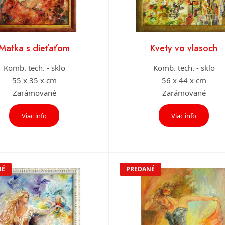
Matka s dieťaťom
Kvety vo vlasoch
Komb. tech. - sklo
Komb. tech. - sklo
55 x 35 x cm
56 x 44 x cm
Zarámované
Zarámované
Viac info
Viac info
NÉ
PREDANÉ