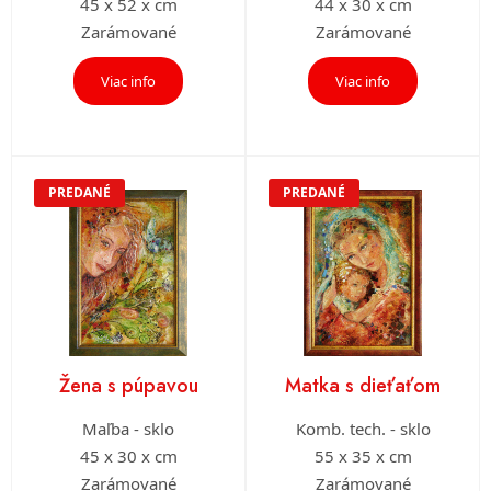
45 x 52 x cm
44 x 30 x cm
Zarámované
Zarámované
Viac info
Viac info
PREDANÉ
PREDANÉ
Žena s púpavou
Matka s dieťaťom
Maľba - sklo
Komb. tech. - sklo
45 x 30 x cm
55 x 35 x cm
Zarámované
Zarámované