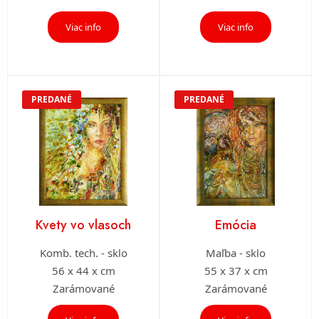
Viac info
Viac info
PREDANÉ
PREDANÉ
Kvety vo vlasoch
Emócia
Komb. tech. - sklo
Maľba - sklo
56 x 44 x cm
55 x 37 x cm
Zarámované
Zarámované