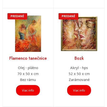
PREDANÉ
PREDANÉ
Flamenco tanečnice
Bozk
Olej - plátno
Akryl - hps
70 x 50 x cm
52 x 50 x cm
Bez rámu
Zarámované
Viac info
Viac info