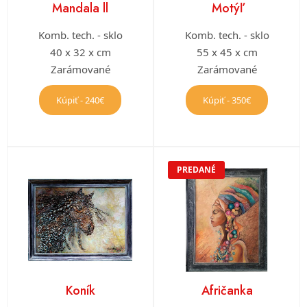
Mandala ll
Motýľ
Komb. tech. - sklo
Komb. tech. - sklo
40 x 32 x cm
55 x 45 x cm
Zarámované
Zarámované
Kúpiť - 240€
Kúpiť - 350€
PREDANÉ
Koník
Afričanka