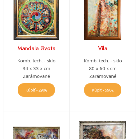
Mandala života
Víla
Komb. tech. - sklo
Komb. tech. - sklo
34 x 33 x cm
80 x 60 x cm
Zarámované
Zarámované
Kúpiť - 290€
Kúpiť - 590€