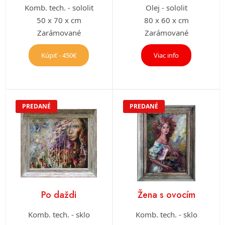
Komb. tech. - sololit
Olej - sololit
50 x 70 x cm
80 x 60 x cm
Zarámované
Zarámované
Kúpiť - 450€
Viac info
PREDANÉ
PREDANÉ
Po daždi
Žena s ovocím
Komb. tech. - sklo
Komb. tech. - sklo