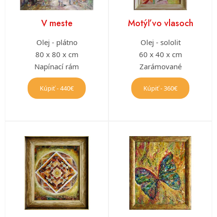
V meste
Motýľ vo vlasoch
Olej - plátno
Olej - sololit
80 x 80 x cm
60 x 40 x cm
Napínací rám
Zarámované
Kúpiť - 440€
Kúpiť - 360€