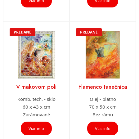
Viac info
Viac info
PREDANÉ
PREDANÉ
V makovom poli
Flamenco tanečnica
Komb. tech. - sklo
Olej - plátno
60 x 43 x cm
70 x 50 x cm
Zarámované
Bez rámu
Viac info
Viac info