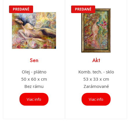
PREDANÉ
PREDANÉ
Sen
Akt
Olej - plátno
Komb. tech. - sklo
50 x 60 x cm
53 x 33 x cm
Bez rámu
Zarámované
Viac info
Viac info