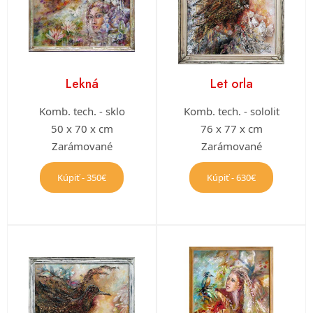
Lekná
Let orla
Komb. tech. - sklo
Komb. tech. - sololit
50 x 70 x cm
76 x 77 x cm
Zarámované
Zarámované
Kúpiť - 350€
Kúpiť - 630€