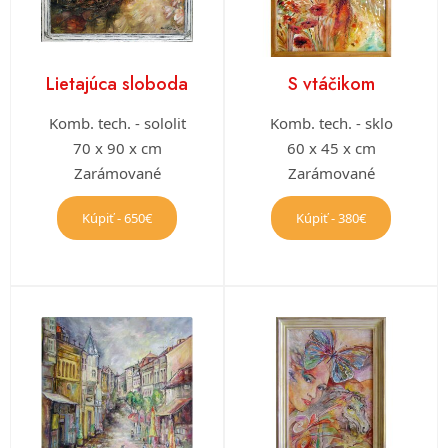
Lietajúca sloboda
S vtáčikom
Komb. tech. - sololit
Komb. tech. - sklo
70 x 90 x cm
60 x 45 x cm
Zarámované
Zarámované
Kúpiť - 650€
Kúpiť - 380€