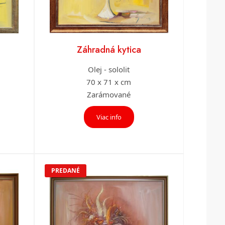
Záhradná kytica
Olej - sololit
70 x 71 x cm
Zarámované
Viac info
PREDANÉ