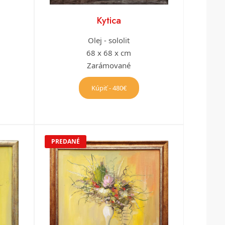
Kytica
Olej - sololit
68 x 68 x cm
Zarámované
Kúpiť - 480€
PREDANÉ