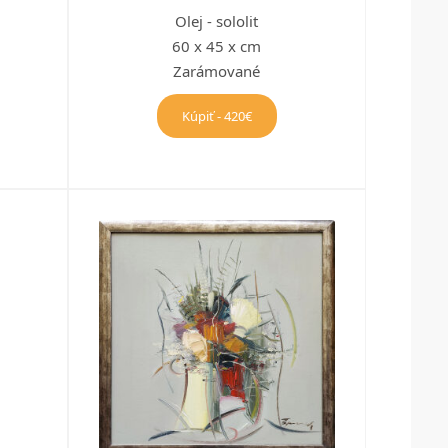
Olej - sololit
60 x 45 x cm
Zarámované
Kúpiť - 420€