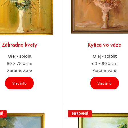
Záhradné kvety
Kytica vo váze
Olej - sololit
Olej - sololit
80 x 78 x cm
60 x 80 x cm
Zarámované
Zarámované
Viac info
Viac info
NÉ
PREDANÉ