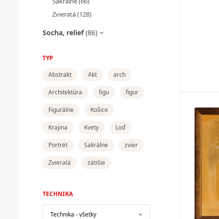
Sakrálne
(66)
Zvieratá
(128)
Socha, relief
(86)
TYP
Abstrakt
Akt
arch
Architektúra
figu
figur
Figurálne
Košice
Krajina
Kvety
Loď
Portrét
Sakrálne
zvier
Zvieratá
zátišie
TECHNIKA