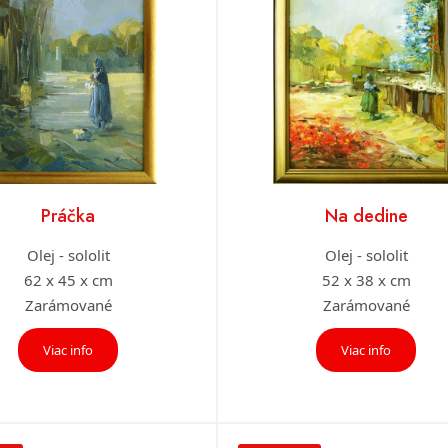
Práčka
Na dedine
Olej - sololit
Olej - sololit
62 x 45 x cm
52 x 38 x cm
Zarámované
Zarámované
Viac info
Viac info