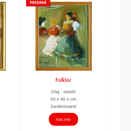
PREDANÉ
Folklór
Olej - sololit
50 x 40 x cm
Zarámované
Viac info