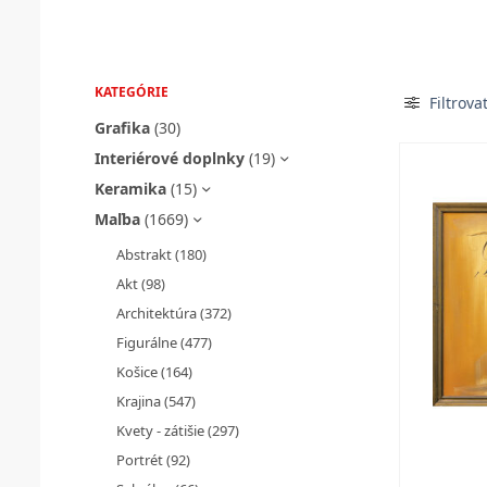
KATEGÓRIE
Filtrova
Grafika
(30)
Interiérové doplnky
(19)
Keramika
(15)
Maľba
(1669)
Abstrakt
(180)
Akt
(98)
Architektúra
(372)
Figurálne
(477)
Košice
(164)
Krajina
(547)
Kvety - zátišie
(297)
Portrét
(92)