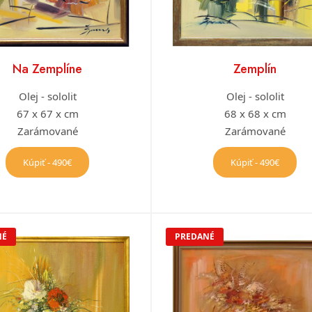
Na Zemplíne
Zemplín
Olej - sololit
Olej - sololit
67 x 67 x cm
68 x 68 x cm
Zarámované
Zarámované
Kúpiť - 490€
Kúpiť - 490€
NÉ
PREDANÉ