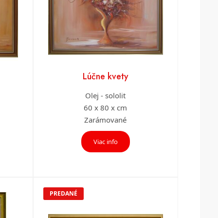
Lúčne kvety
Olej - sololit
60 x 80 x cm
Zarámované
Viac info
PREDANÉ