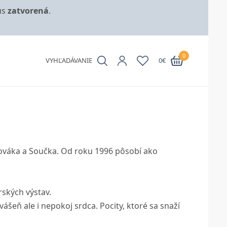
us
zatvorená
.
0
VYHĽADÁVANIE
0
€
Nováka a Součka. Od roku 1996 pôsobí ako
rských výstav.
ášeň ale i nepokoj srdca. Pocity, ktoré sa snaží