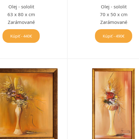
Olej - sololit
Olej - sololit
63 x 80 x cm
70 x 50 x cm
Zarámované
Zarámované
Kúpiť - 440€
Kúpiť - 490€