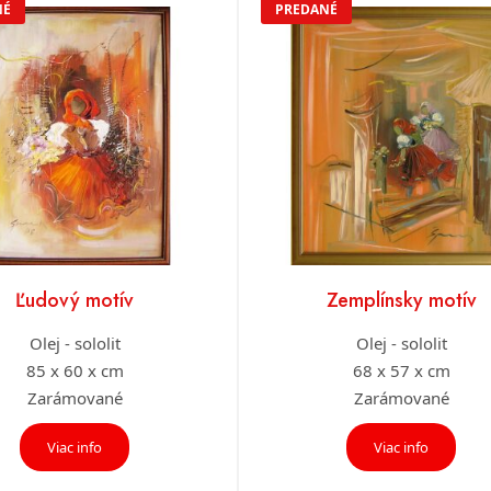
NÉ
PREDANÉ
Ľudový motív
Zemplínsky motív
Olej - sololit
Olej - sololit
85 x 60 x cm
68 x 57 x cm
Zarámované
Zarámované
Viac info
Viac info