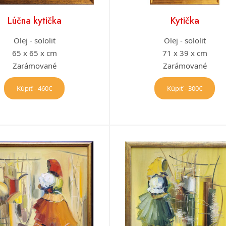
Lúčna kytička
Kytička
Olej - sololit
Olej - sololit
65 x 65 x cm
71 x 39 x cm
Zarámované
Zarámované
Kúpiť - 460€
Kúpiť - 300€