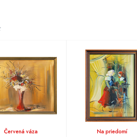
ť
Červená váza
Na priedomí