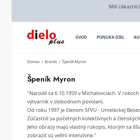
Milí zákazníc
ÚVOD
PONUKA DIEL
AU
Domov
/
Brands
/
Špeník Myron
Špeník Myron
"Narodil sa 6.10.1959 v Michalovciach. V roko
výtvarník v slobodnom povolaní.
Od roku 1997 je členom SFVU - Umeleckej Besed
Zúčastnil sa početných kolektívnych a členskýc
Jeho obrazy majú vlastný rukopis, ktorým sa líši
zobraziť sú veľmi intenzívne."