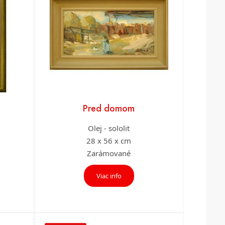
Pred domom
Olej - sololit
28 x 56 x cm
Zarámované
Viac info