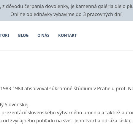
i, z dôvodu čerpania dovolenky, je kamenná galéria dielo pl
Online objednávky vybavíme do 3 pracovných dní.
TORI
BLOG
O NÁS
KONTAKT
ch 1983-1984 absolvoval súkromné štúdium v Prahe u prof. 
y Slovenskej.
h prezentácií slovenského výtvarného umenia a taktiež auto
a od zvyčajného pohľadu na svet. Jeho tvorba odráža lásku, v