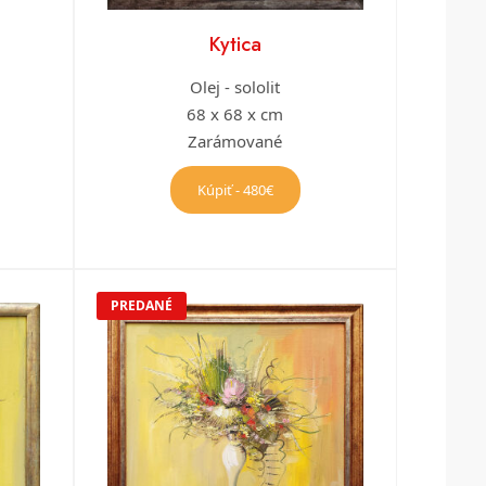
Kytica
Olej - sololit
68 x 68 x cm
Zarámované
Kúpiť - 480€
PREDANÉ