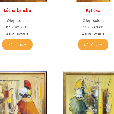
Lúčna kytička
Kytička
Olej - sololit
Olej - sololit
65 x 65 x cm
71 x 39 x cm
Zarámované
Zarámované
Kúpiť - 460€
Kúpiť - 300€