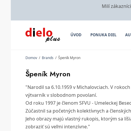
Milí zákazníc
ÚVOD
PONUKA DIEL
AU
Domov
/
Brands
/
Špeník Myron
Špeník Myron
"Narodil sa 6.10.1959 v Michalovciach. V roko
výtvarník v slobodnom povolaní.
Od roku 1997 je členom SFVU - Umeleckej Besed
Zúčastnil sa početných kolektívnych a členskýc
Jeho obrazy majú vlastný rukopis, ktorým sa líši
zobraziť sú veľmi intenzívne."