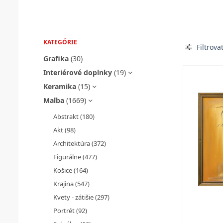
KATEGÓRIE
Filtrova
Grafika
(30)
Interiérové doplnky
(19)
Keramika
(15)
Maľba
(1669)
Abstrakt
(180)
Akt
(98)
Architektúra
(372)
Figurálne
(477)
Košice
(164)
Krajina
(547)
Kvety - zátišie
(297)
Portrét
(92)