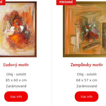
NÉ
PREDANÉ
Ľudový motív
Zemplínsky motív
Olej - sololit
Olej - sololit
85 x 60 x cm
68 x 57 x cm
Zarámované
Zarámované
Viac info
Viac info