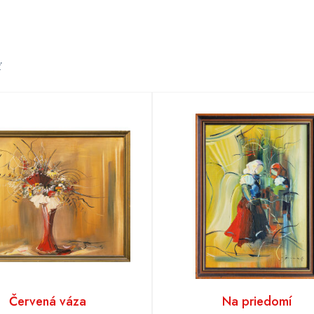
ť
Červená váza
Na priedomí