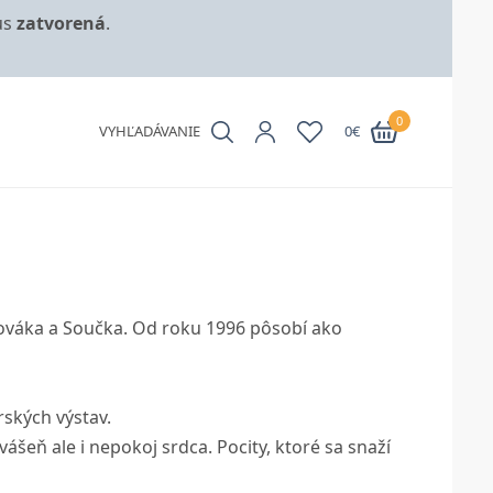
us
zatvorená
.
0
VYHĽADÁVANIE
0
€
Nováka a Součka. Od roku 1996 pôsobí ako
rských výstav.
ášeň ale i nepokoj srdca. Pocity, ktoré sa snaží