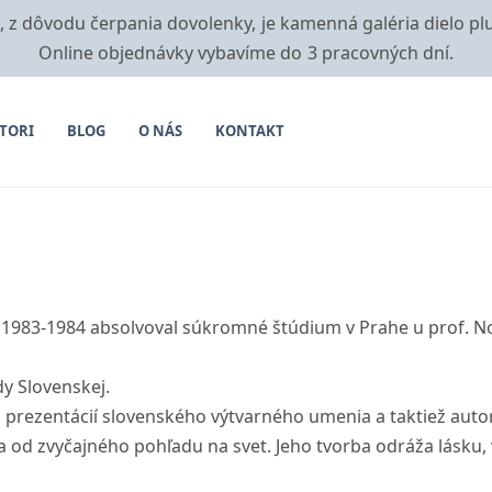
i, z dôvodu čerpania dovolenky, je kamenná galéria dielo pl
Online objednávky vybavíme do 3 pracovných dní.
TORI
BLOG
O NÁS
KONTAKT
ch 1983-1984 absolvoval súkromné štúdium v Prahe u prof. 
y Slovenskej.
h prezentácií slovenského výtvarného umenia a taktiež auto
a od zvyčajného pohľadu na svet. Jeho tvorba odráža lásku, v