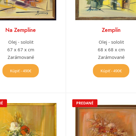
Na Zemplíne
Zemplín
Olej - sololit
Olej - sololit
67 x 67 x cm
68 x 68 x cm
Zarámované
Zarámované
Kúpiť - 490€
Kúpiť - 490€
NÉ
PREDANÉ