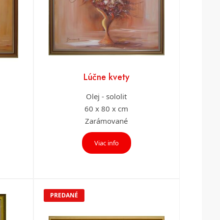
Lúčne kvety
Olej - sololit
60 x 80 x cm
Zarámované
Viac info
PREDANÉ