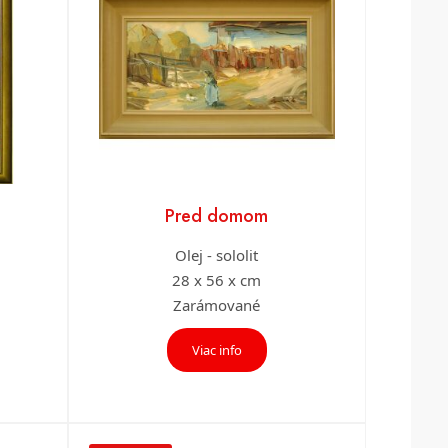
Pred domom
Olej - sololit
28 x 56 x cm
Zarámované
Viac info