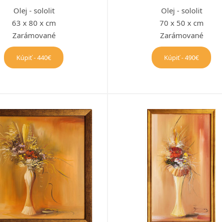
Olej - sololit
Olej - sololit
63 x 80 x cm
70 x 50 x cm
Zarámované
Zarámované
Kúpiť - 440€
Kúpiť - 490€