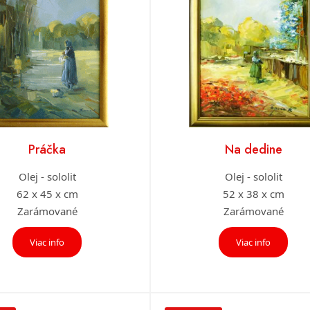
Práčka
Na dedine
Olej - sololit
Olej - sololit
62 x 45 x cm
52 x 38 x cm
Zarámované
Zarámované
Viac info
Viac info