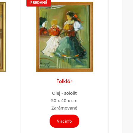
PREDANÉ
Folklór
Olej - sololit
50 x 40 x cm
Zarámované
Viac info