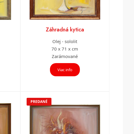
Záhradná kytica
Olej - sololit
70 x 71 x cm
Zarámované
Viac info
PREDANÉ