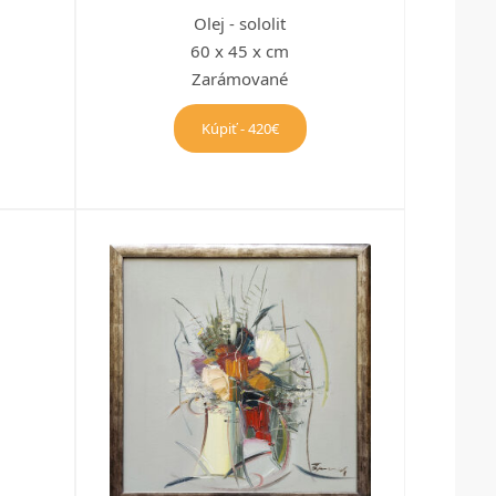
Olej - sololit
60 x 45 x cm
Zarámované
Kúpiť - 420€