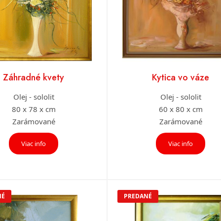
Záhradné kvety
Kytica vo váze
Olej - sololit
Olej - sololit
80 x 78 x cm
60 x 80 x cm
Zarámované
Zarámované
Viac info
Viac info
NÉ
PREDANÉ