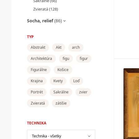
Sakrálne
(66)
Zvieratá
(128)
Socha, relief
(86)
TYP
Abstrakt
Akt
arch
Architektúra
figu
figur
Figurálne
Košice
Krajina
Kvety
Loď
Portrét
Sakrálne
zvier
Zvieratá
zátišie
TECHNIKA