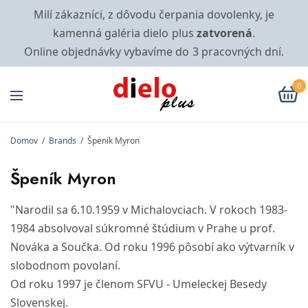
Milí zákazníci, z dôvodu čerpania dovolenky, je
kamenná galéria dielo plus
zatvorená
.
Online objednávky vybavíme do 3 pracovných dní.
0
Domov
/
Brands
/
Špeník Myron
Špeník Myron
"Narodil sa 6.10.1959 v Michalovciach. V rokoch 1983-
1984 absolvoval súkromné štúdium v Prahe u prof.
Nováka a Součka. Od roku 1996 pôsobí ako výtvarník v
slobodnom povolaní.
Od roku 1997 je členom SFVU - Umeleckej Besedy
Slovenskej.