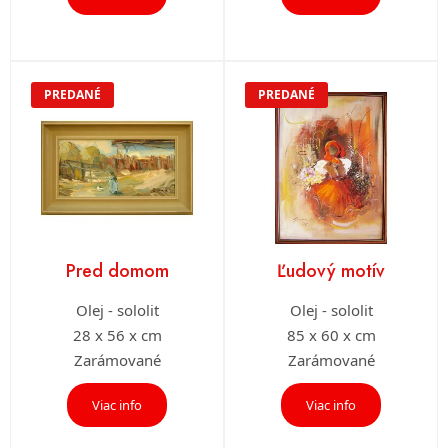
PREDANÉ
PREDANÉ
Pred domom
Ľudový motív
Olej - sololit
Olej - sololit
28 x 56 x cm
85 x 60 x cm
Zarámované
Zarámované
Viac info
Viac info