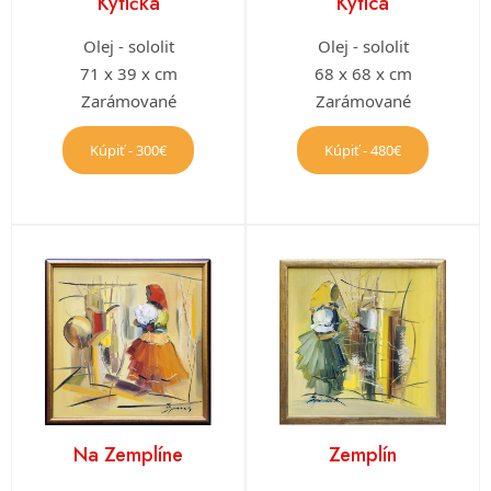
Kytička
Kytica
Olej - sololit
Olej - sololit
71 x 39 x cm
68 x 68 x cm
Zarámované
Zarámované
Kúpiť - 300€
Kúpiť - 480€
Na Zemplíne
Zemplín