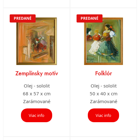
PREDANÉ
PREDANÉ
Zemplínsky motív
Folklór
Olej - sololit
Olej - sololit
68 x 57 x cm
50 x 40 x cm
Zarámované
Zarámované
Viac info
Viac info