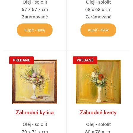
Olej - sololit
Olej - sololit
67 x 67 x cm
68 x 68 x cm
Zarámované
Zarámované
Kúpiť - 490€
Kúpiť - 490€
PREDANÉ
PREDANÉ
Záhradná kytica
Záhradné kvety
Olej - sololit
Olej - sololit
70 x 71 x cm
80 x 78 x cm