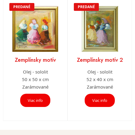
PREDANÉ
PREDANÉ
Zemplínsky motív
Zemplínsky motív 2
Olej - sololit
Olej - sololit
50 x 50 x cm
52 x 40 x cm
Zarámované
Zarámované
Viac info
Viac info