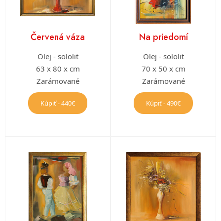
Červená váza
Na priedomí
Olej - sololit
Olej - sololit
63 x 80 x cm
70 x 50 x cm
Zarámované
Zarámované
Kúpiť - 440€
Kúpiť - 490€