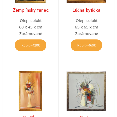
Zemplínsky tanec
Lúčna kytička
Olej - sololit
Olej - sololit
60 x 45 x cm
65 x 65 x cm
Zarámované
Zarámované
Kúpiť - 420€
Kúpiť - 460€