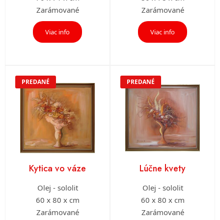
Zarámované
Zarámované
Viac info
Viac info
PREDANÉ
PREDANÉ
Kytica vo váze
Lúčne kvety
Olej - sololit
Olej - sololit
60 x 80 x cm
60 x 80 x cm
Zarámované
Zarámované