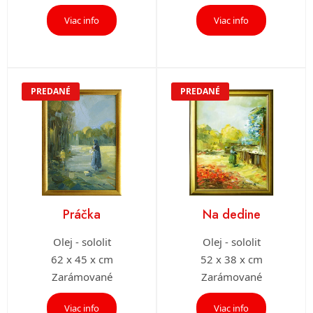
Viac info
Viac info
PREDANÉ
PREDANÉ
Práčka
Na dedine
Olej - sololit
Olej - sololit
62 x 45 x cm
52 x 38 x cm
Zarámované
Zarámované
Viac info
Viac info