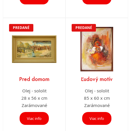
PREDANÉ
PREDANÉ
Pred domom
Ľudový motív
Olej - sololit
Olej - sololit
28 x 56 x cm
85 x 60 x cm
Zarámované
Zarámované
Viac info
Viac info