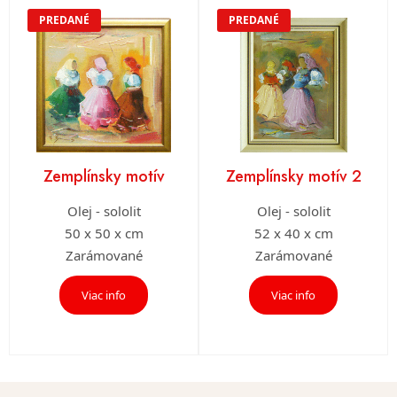
PREDANÉ
PREDANÉ
Zemplínsky motív
Zemplínsky motív 2
Olej - sololit
Olej - sololit
50 x 50 x cm
52 x 40 x cm
Zarámované
Zarámované
Viac info
Viac info