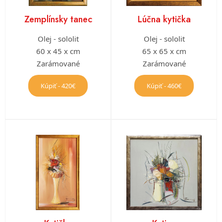
Zemplínsky tanec
Lúčna kytička
Olej - sololit
Olej - sololit
60 x 45 x cm
65 x 65 x cm
Zarámované
Zarámované
Kúpiť - 420€
Kúpiť - 460€