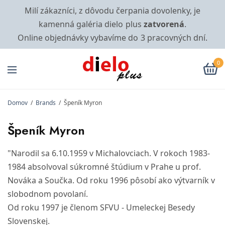
Milí zákazníci, z dôvodu čerpania dovolenky, je
kamenná galéria dielo plus
zatvorená
.
Online objednávky vybavíme do 3 pracovných dní.
0
Domov
/
Brands
/
Špeník Myron
Špeník Myron
"Narodil sa 6.10.1959 v Michalovciach. V rokoch 1983-
1984 absolvoval súkromné štúdium v Prahe u prof.
Nováka a Součka. Od roku 1996 pôsobí ako výtvarník v
slobodnom povolaní.
Od roku 1997 je členom SFVU - Umeleckej Besedy
Slovenskej.