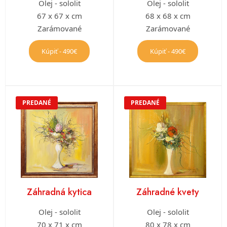
Olej - sololit
Olej - sololit
67 x 67 x cm
68 x 68 x cm
Zarámované
Zarámované
Kúpiť - 490€
Kúpiť - 490€
PREDANÉ
PREDANÉ
Záhradná kytica
Záhradné kvety
Olej - sololit
Olej - sololit
70 x 71 x cm
80 x 78 x cm