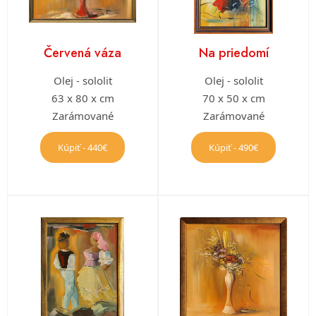
Červená váza
Na priedomí
Olej - sololit
Olej - sololit
63 x 80 x cm
70 x 50 x cm
Zarámované
Zarámované
Kúpiť - 440€
Kúpiť - 490€