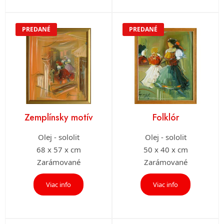
PREDANÉ
PREDANÉ
Zemplínsky motív
Folklór
Olej - sololit
Olej - sololit
68 x 57 x cm
50 x 40 x cm
Zarámované
Zarámované
Viac info
Viac info