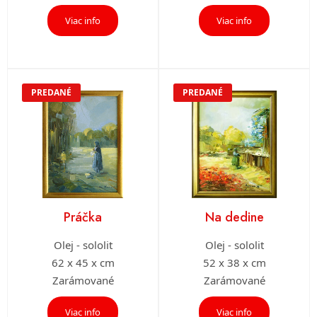
Viac info
Viac info
PREDANÉ
PREDANÉ
Práčka
Na dedine
Olej - sololit
Olej - sololit
62 x 45 x cm
52 x 38 x cm
Zarámované
Zarámované
Viac info
Viac info