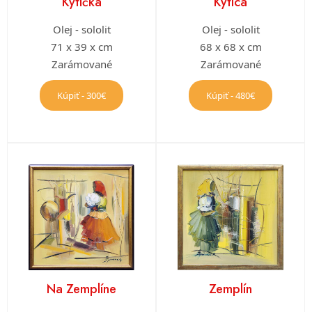
Kytička
Kytica
Olej - sololit
Olej - sololit
71 x 39 x cm
68 x 68 x cm
Zarámované
Zarámované
Kúpiť - 300€
Kúpiť - 480€
Na Zemplíne
Zemplín