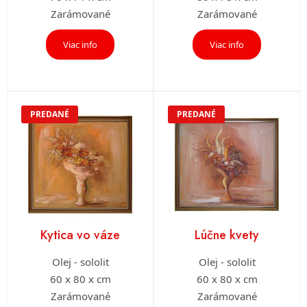
Zarámované
Zarámované
Viac info
Viac info
PREDANÉ
PREDANÉ
Kytica vo váze
Lúčne kvety
Olej - sololit
Olej - sololit
60 x 80 x cm
60 x 80 x cm
Zarámované
Zarámované