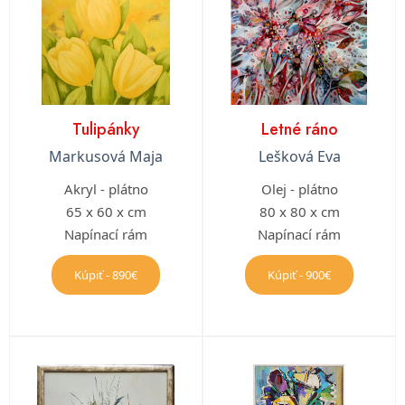
Tulipánky
Letné ráno
Markusová Maja
Lešková Eva
Akryl - plátno
Olej - plátno
65 x 60 x cm
80 x 80 x cm
Napínací rám
Napínací rám
Kúpiť - 890€
Kúpiť - 900€