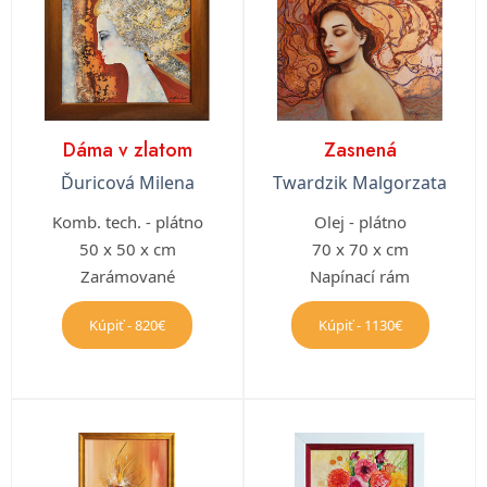
Dáma v zlatom
Zasnená
Ďuricová Milena
Twardzik Malgorzata
Komb. tech. - plátno
Olej - plátno
50 x 50 x cm
70 x 70 x cm
Zarámované
Napínací rám
Kúpiť - 820€
Kúpiť - 1130€