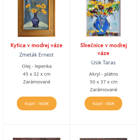
Kytica v modrej váze
Slnečnice v modrej
váze
Zmeták Ernest
Usik Taras
Olej - lepenka
45 x 32 x cm
Akryl - plátno
Zarámované
50 x 37 x cm
Zarámované
Kúpiť - 1600€
Kúpiť - 300€