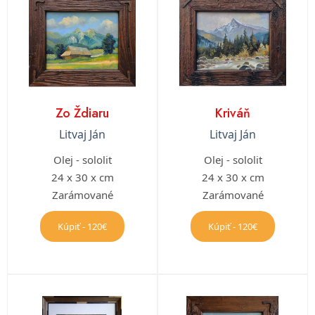
Zo Ždiaru
Kriváň
Litvaj Ján
Litvaj Ján
Olej - sololit
Olej - sololit
24 x 30 x cm
24 x 30 x cm
Zarámované
Zarámované
Kúpiť - 120€
Kúpiť - 120€