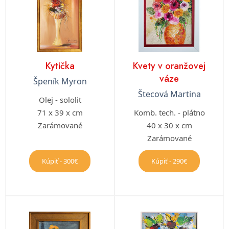
Kytička
Kvety v oranžovej
váze
Špeník Myron
Štecová Martina
Olej - sololit
71 x 39 x cm
Komb. tech. - plátno
Zarámované
40 x 30 x cm
Zarámované
Kúpiť - 300€
Kúpiť - 290€