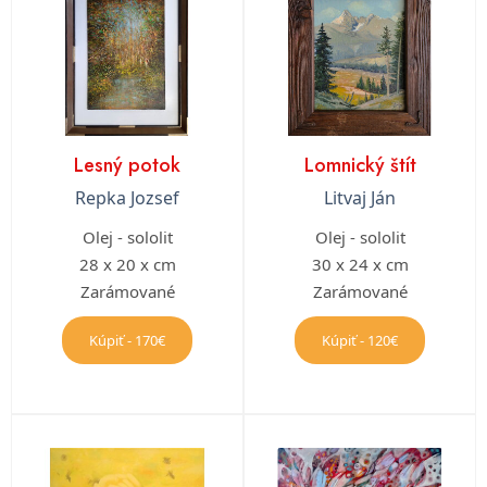
Lesný potok
Lomnický štít
Repka Jozsef
Litvaj Ján
Olej - sololit
Olej - sololit
28 x 20 x cm
30 x 24 x cm
Zarámované
Zarámované
Kúpiť - 170€
Kúpiť - 120€