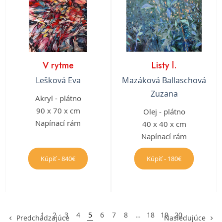
V rytme
Listy l.
Lešková Eva
Mazáková Ballaschová
Zuzana
Akryl - plátno
90 x 70 x cm
Olej - plátno
Napínací rám
40 x 40 x cm
Napínací rám
Kúpiť - 840€
Kúpiť - 180€
1
2
3
4
5
6
7
8
…
18
19
20
Predchádzajúce
Nasledujúce