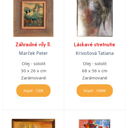
Záhradné víly ll.
Láskavé stretnutie
Marček Peter
Krivošová Tatiana
Olej - sololit
Olej - sololit
30 x 26 x cm
68 x 56 x cm
Zarámované
Zarámované
Kúpiť - 720€
Kúpiť - 1390€