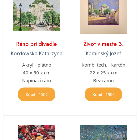
Ráno pri divadle
Život v meste 3.
Kordowska Katarzyna
Kaminský Jozef
Akryl - plátno
Komb. tech. - kartón
40 x 50 x cm
22 x 25 x cm
Napínací rám
Bez rámu
Kúpiť - 150€
Kúpiť - 190€