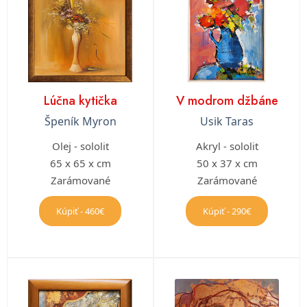
Lúčna kytička
V modrom džbáne
Špeník Myron
Usik Taras
Olej - sololit
Akryl - sololit
65 x 65 x cm
50 x 37 x cm
Zarámované
Zarámované
Kúpiť - 460€
Kúpiť - 290€