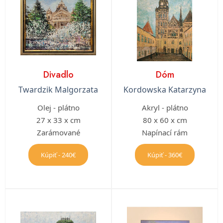
Divadlo
Dóm
Twardzik Malgorzata
Kordowska Katarzyna
Olej - plátno
Akryl - plátno
27 x 33 x cm
80 x 60 x cm
Zarámované
Napínací rám
Kúpiť - 240€
Kúpiť - 360€