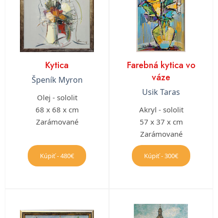
Kytica
Farebná kytica vo
váze
Špeník Myron
Usik Taras
Olej - sololit
68 x 68 x cm
Akryl - sololit
Zarámované
57 x 37 x cm
Zarámované
Kúpiť - 480€
Kúpiť - 300€