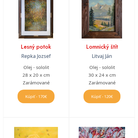
Lesný potok
Lomnický štít
Repka Jozsef
Litvaj Ján
Olej - sololit
Olej - sololit
28 x 20 x cm
30 x 24 x cm
Zarámované
Zarámované
Kúpiť - 170€
Kúpiť - 120€