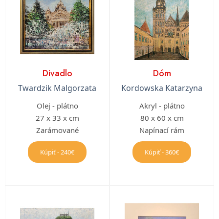
Divadlo
Dóm
Twardzik Malgorzata
Kordowska Katarzyna
Olej - plátno
Akryl - plátno
27 x 33 x cm
80 x 60 x cm
Zarámované
Napínací rám
Kúpiť - 240€
Kúpiť - 360€