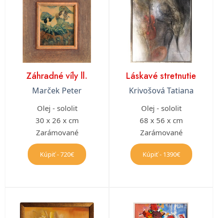
Záhradné víly ll.
Láskavé stretnutie
Marček Peter
Krivošová Tatiana
Olej - sololit
Olej - sololit
30 x 26 x cm
68 x 56 x cm
Zarámované
Zarámované
Kúpiť - 720€
Kúpiť - 1390€