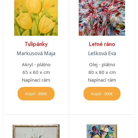
Tulipánky
Letné ráno
Markusová Maja
Lešková Eva
Akryl - plátno
Olej - plátno
65 x 60 x cm
80 x 80 x cm
Napínací rám
Napínací rám
Kúpiť - 890€
Kúpiť - 900€