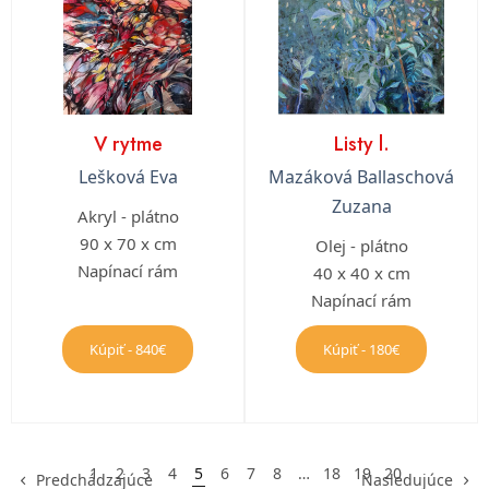
V rytme
Listy l.
Lešková Eva
Mazáková Ballaschová
Zuzana
Akryl - plátno
90 x 70 x cm
Olej - plátno
Napínací rám
40 x 40 x cm
Napínací rám
Kúpiť - 840€
Kúpiť - 180€
1
2
3
4
5
6
7
8
…
18
19
20
Predchádzajúce
Nasledujúce