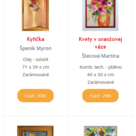
Kytička
Kvety v oranžovej
váze
Špeník Myron
Štecová Martina
Olej - sololit
71 x 39 x cm
Komb. tech. - plátno
Zarámované
40 x 30 x cm
Zarámované
Kúpiť - 300€
Kúpiť - 290€