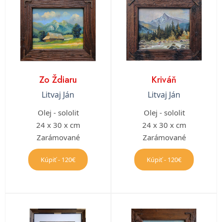
Zo Ždiaru
Kriváň
Litvaj Ján
Litvaj Ján
Olej - sololit
Olej - sololit
24 x 30 x cm
24 x 30 x cm
Zarámované
Zarámované
Kúpiť - 120€
Kúpiť - 120€