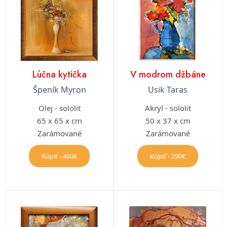
Lúčna kytička
V modrom džbáne
Špeník Myron
Usik Taras
Olej - sololit
Akryl - sololit
65 x 65 x cm
50 x 37 x cm
Zarámované
Zarámované
Kúpiť - 460€
Kúpiť - 290€