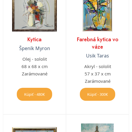
Kytica
Farebná kytica vo
váze
Špeník Myron
Usik Taras
Olej - sololit
68 x 68 x cm
Akryl - sololit
Zarámované
57 x 37 x cm
Zarámované
Kúpiť - 480€
Kúpiť - 300€