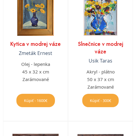
Kytica v modrej váze
Slnečnice v modrej
váze
Zmeták Ernest
Usik Taras
Olej - lepenka
45 x 32 x cm
Akryl - plátno
Zarámované
50 x 37 x cm
Zarámované
Kúpiť - 1600€
Kúpiť - 300€