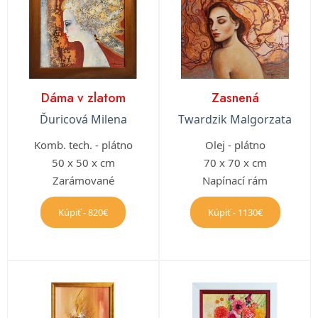
Dáma v zlatom
Zasnená
Ďuricová Milena
Twardzik Malgorzata
Komb. tech. - plátno
Olej - plátno
50 x 50 x cm
70 x 70 x cm
Zarámované
Napínací rám
Kúpiť - 820€
Kúpiť - 1130€