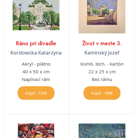
Ráno pri divadle
Život v meste 3.
Kordowska Katarzyna
Kaminský Jozef
Akryl - plátno
Komb. tech. - kartón
40 x 50 x cm
22 x 25 x cm
Napínací rám
Bez rámu
Kúpiť - 150€
Kúpiť - 190€