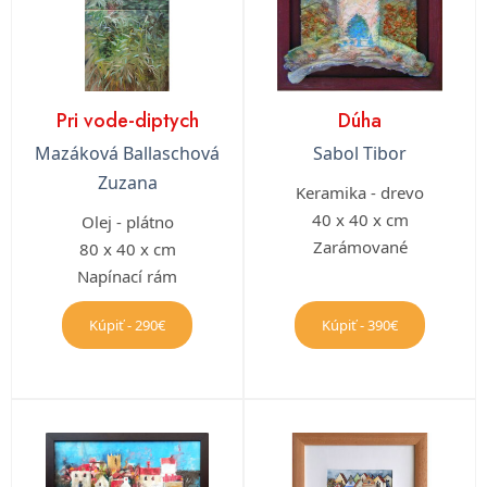
Pri vode-diptych
Dúha
Mazáková Ballaschová
Sabol Tibor
Zuzana
Keramika - drevo
40 x 40 x cm
Olej - plátno
Zarámované
80 x 40 x cm
Napínací rám
Kúpiť - 290€
Kúpiť - 390€