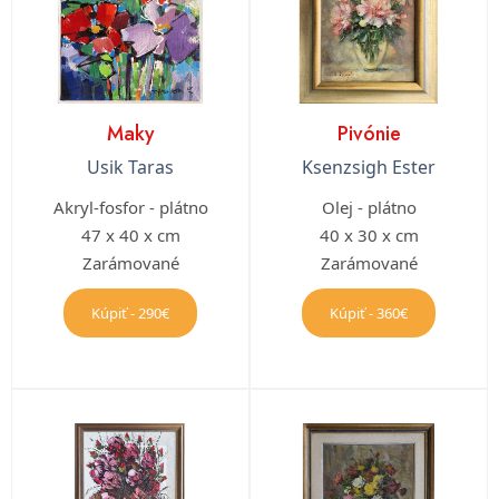
Maky
Pivónie
Usik Taras
Ksenzsigh Ester
Akryl-fosfor - plátno
Olej - plátno
47 x 40 x cm
40 x 30 x cm
Zarámované
Zarámované
Kúpiť - 290€
Kúpiť - 360€