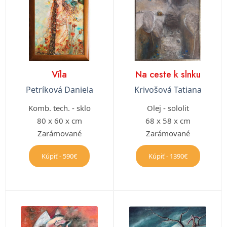
Víla
Na ceste k slnku
Petríková Daniela
Krivošová Tatiana
Komb. tech. - sklo
Olej - sololit
80 x 60 x cm
68 x 58 x cm
Zarámované
Zarámované
Kúpiť - 590€
Kúpiť - 1390€