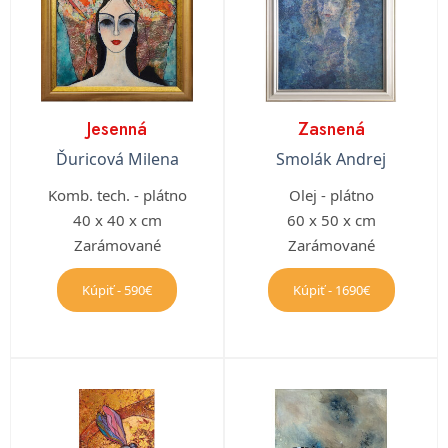
Jesenná
Zasnená
Ďuricová Milena
Smolák Andrej
Komb. tech. - plátno
Olej - plátno
40 x 40 x cm
60 x 50 x cm
Zarámované
Zarámované
Kúpiť - 590€
Kúpiť - 1690€