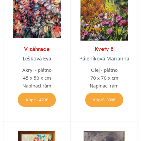
V záhrade
Kvety 8
Lešková Eva
Páleníková Marianna
Akryl - plátno
Olej - plátno
45 x 50 x cm
70 x 70 x cm
Napínací rám
Napínací rám
Kúpiť - 420€
Kúpiť - 390€