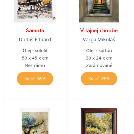
Samota
V tajnej chodbe
Dudáš Eduard
Varga Mikuláš
Olej - sololit
Olej - kartón
50 x 45 x cm
30 x 24 x cm
Bez rámu
Zarámované
Kúpiť - 360€
Kúpiť - 250€