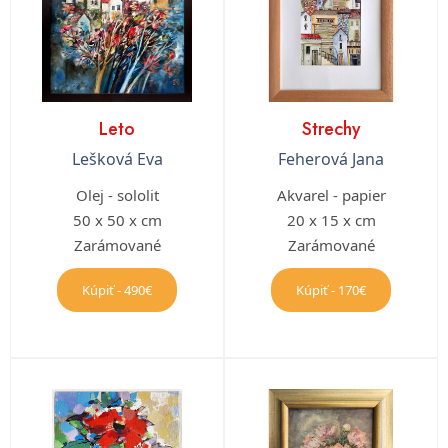
Leto
Strechy
Lešková Eva
Feherová Jana
Olej - sololit
Akvarel - papier
50 x 50 x cm
20 x 15 x cm
Zarámované
Zarámované
Kúpiť - 490€
Kúpiť - 170€