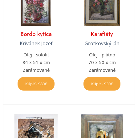
Bordo kytica
Karafiáty
Krivánek Jozef
Grotkovský Ján
Olej - sololit
Olej - plátno
84 x 51 x cm
70 x 50 x cm
Zarámované
Zarámované
Kúpiť - 980€
Kúpiť - 930€