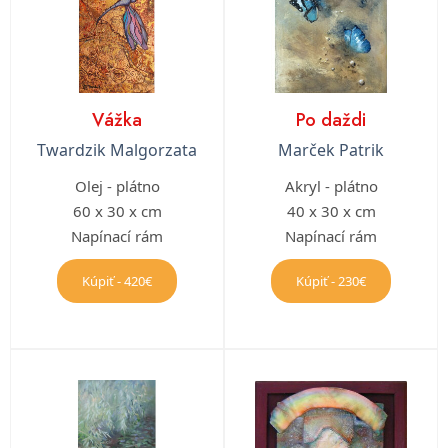
Vážka
Po daždi
Twardzik Malgorzata
Marček Patrik
Olej - plátno
Akryl - plátno
60 x 30 x cm
40 x 30 x cm
Napínací rám
Napínací rám
Kúpiť - 420€
Kúpiť - 230€