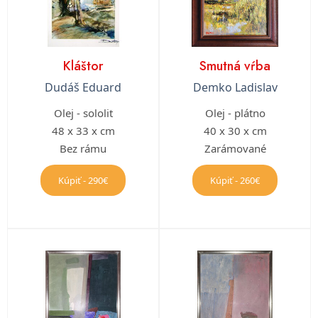
Kláštor
Smutná vŕba
Dudáš Eduard
Demko Ladislav
Olej - sololit
Olej - plátno
48 x 33 x cm
40 x 30 x cm
Bez rámu
Zarámované
Kúpiť - 290€
Kúpiť - 260€