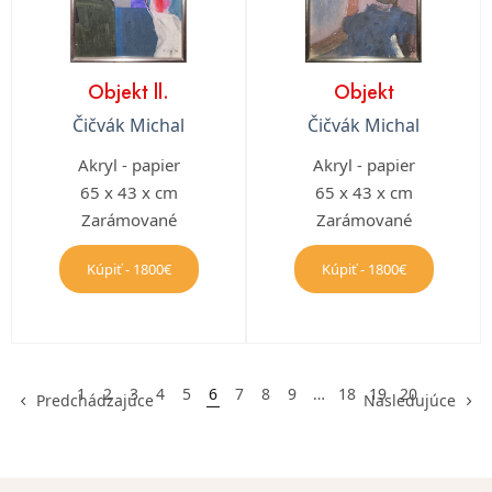
Objekt ll.
Objekt
Čičvák Michal
Čičvák Michal
Akryl - papier
Akryl - papier
65 x 43 x cm
65 x 43 x cm
Zarámované
Zarámované
Kúpiť - 1800€
Kúpiť - 1800€
1
2
3
4
5
6
7
8
9
…
18
19
20
Predchádzajúce
Nasledujúce