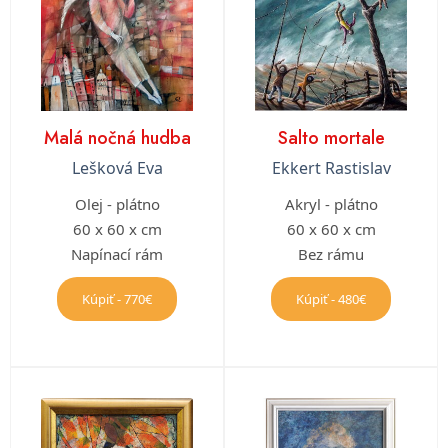
Malá nočná hudba
Salto mortale
Lešková Eva
Ekkert Rastislav
Olej - plátno
Akryl - plátno
60 x 60 x cm
60 x 60 x cm
Napínací rám
Bez rámu
Kúpiť - 770€
Kúpiť - 480€