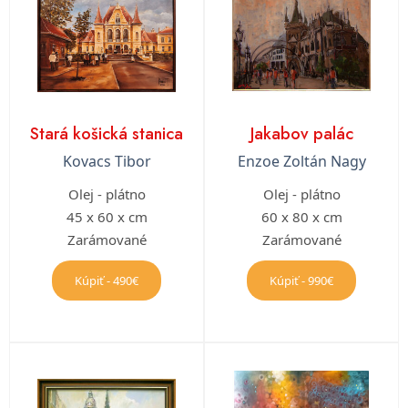
Stará košická stanica
Jakabov palác
Kovacs Tibor
Enzoe Zoltán Nagy
Olej - plátno
Olej - plátno
45 x 60 x cm
60 x 80 x cm
Zarámované
Zarámované
Kúpiť - 490€
Kúpiť - 990€