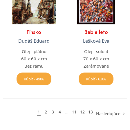
Fínsko
Babie leto
Dudáš Eduard
Lešková Eva
Olej - plátno
Olej - sololit
60 x 60 x cm
70 x 60 x cm
Bez rámu
Zarámované
Kúpiť - 490€
Kúpiť - 630€
1
2
3
4
…
11
12
13
Nasledujúce