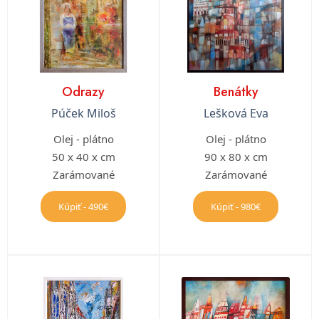
Odrazy
Benátky
Púček Miloš
Lešková Eva
Olej - plátno
Olej - plátno
50 x 40 x cm
90 x 80 x cm
Zarámované
Zarámované
Kúpiť - 490€
Kúpiť - 980€