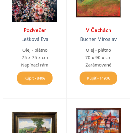
Podvečer
V Čechách
Lešková Eva
Bucher Miroslav
Olej - plátno
Olej - plátno
75 x 75 x cm
70 x 90 x cm
Napínací rám
Zarámované
Kúpiť - 840€
Kúpiť - 1490€