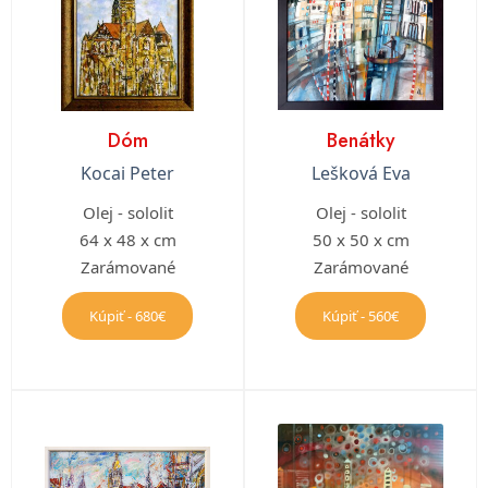
Dóm
Benátky
Kocai Peter
Lešková Eva
Olej - sololit
Olej - sololit
64 x 48 x cm
50 x 50 x cm
Zarámované
Zarámované
Kúpiť - 680€
Kúpiť - 560€