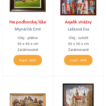
Na podhorskej lúke
Anjelik strážny
Mlynárčik Emil
Lešková Eva
Olej - plátno
Olej - sololit
30 x 40 x cm
50 x 50 x cm
Zarámované
Zarámované
Kúpiť - 680€
Kúpiť - 490€