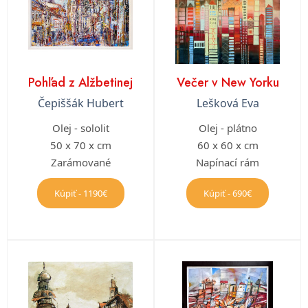
Pohľad z Alžbetinej
Večer v New Yorku
Čepiššák Hubert
Lešková Eva
Olej - sololit
Olej - plátno
50 x 70 x cm
60 x 60 x cm
Zarámované
Napínací rám
Kúpiť - 1190€
Kúpiť - 690€