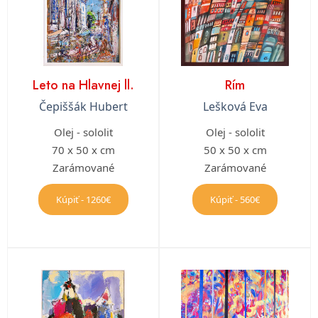
Leto na Hlavnej ll.
Rím
Čepiššák Hubert
Lešková Eva
Olej - sololit
Olej - sololit
70 x 50 x cm
50 x 50 x cm
Zarámované
Zarámované
Kúpiť - 1260€
Kúpiť - 560€