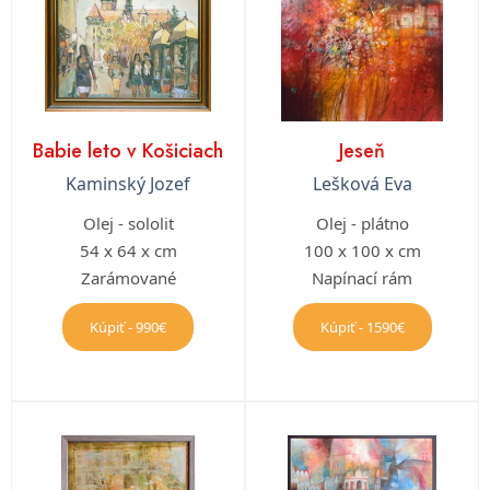
Babie leto v Košiciach
Jeseň
Kaminský Jozef
Lešková Eva
Olej - sololit
Olej - plátno
54 x 64 x cm
100 x 100 x cm
Zarámované
Napínací rám
Kúpiť - 990€
Kúpiť - 1590€