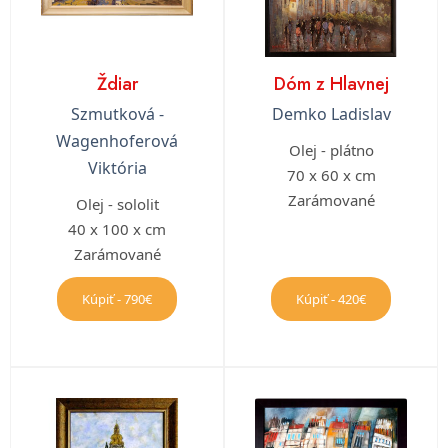
Ždiar
Dóm z Hlavnej
Szmutková -
Demko Ladislav
Wagenhoferová
Olej - plátno
Viktória
70 x 60 x cm
Zarámované
Olej - sololit
40 x 100 x cm
Zarámované
Kúpiť - 790€
Kúpiť - 420€