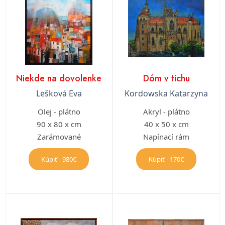
Niekde na dovolenke
Dóm v tichu
Lešková Eva
Kordowska Katarzyna
Olej - plátno
Akryl - plátno
90 x 80 x cm
40 x 50 x cm
Zarámované
Napínací rám
Kúpiť - 980€
Kúpiť - 170€