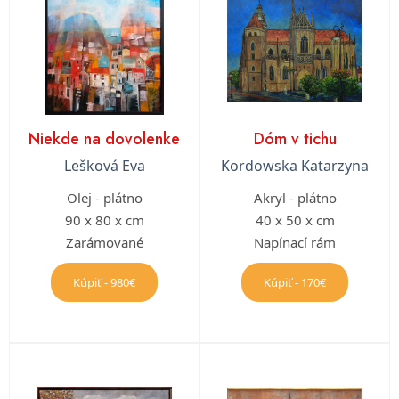
Niekde na dovolenke
Dóm v tichu
Lešková Eva
Kordowska Katarzyna
Olej - plátno
Akryl - plátno
90 x 80 x cm
40 x 50 x cm
Zarámované
Napínací rám
Kúpiť - 980€
Kúpiť - 170€