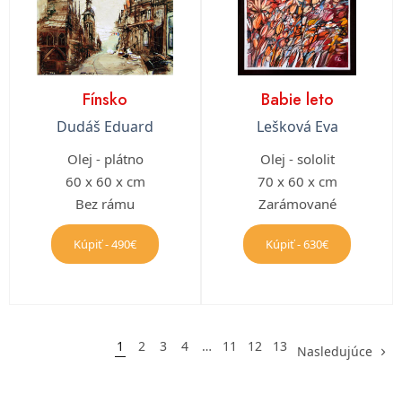
Fínsko
Babie leto
Dudáš Eduard
Lešková Eva
Olej - plátno
Olej - sololit
60 x 60 x cm
70 x 60 x cm
Bez rámu
Zarámované
Kúpiť - 490€
Kúpiť - 630€
1
2
3
4
…
11
12
13
Nasledujúce