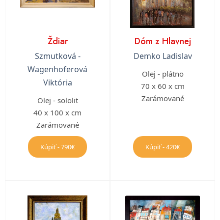
Ždiar
Dóm z Hlavnej
Szmutková -
Demko Ladislav
Wagenhoferová
Olej - plátno
Viktória
70 x 60 x cm
Zarámované
Olej - sololit
40 x 100 x cm
Zarámované
Kúpiť - 790€
Kúpiť - 420€