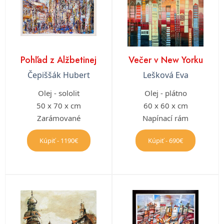
Pohľad z Alžbetinej
Večer v New Yorku
Čepiššák Hubert
Lešková Eva
Olej - sololit
Olej - plátno
50 x 70 x cm
60 x 60 x cm
Zarámované
Napínací rám
Kúpiť - 1190€
Kúpiť - 690€