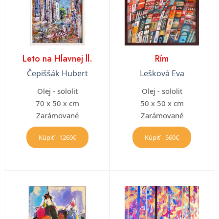
Leto na Hlavnej ll.
Rím
Čepiššák Hubert
Lešková Eva
Olej - sololit
Olej - sololit
70 x 50 x cm
50 x 50 x cm
Zarámované
Zarámované
Kúpiť - 1260€
Kúpiť - 560€