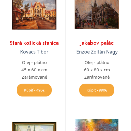
Stará košická stanica
Jakabov palác
Kovacs Tibor
Enzoe Zoltán Nagy
Olej - plátno
Olej - plátno
45 x 60 x cm
60 x 80 x cm
Zarámované
Zarámované
Kúpiť - 490€
Kúpiť - 990€