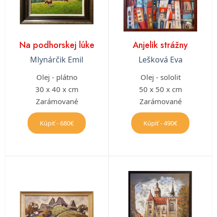
Na podhorskej lúke
Anjelik strážny
Mlynárčik Emil
Lešková Eva
Olej - plátno
Olej - sololit
30 x 40 x cm
50 x 50 x cm
Zarámované
Zarámované
Kúpiť - 680€
Kúpiť - 490€