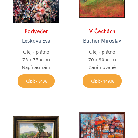
Podvečer
V Čechách
Lešková Eva
Bucher Miroslav
Olej - plátno
Olej - plátno
75 x 75 x cm
70 x 90 x cm
Napínací rám
Zarámované
Kúpiť - 840€
Kúpiť - 1490€