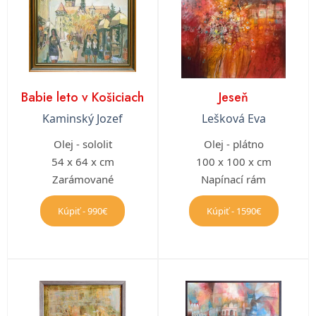
Babie leto v Košiciach
Jeseň
Kaminský Jozef
Lešková Eva
Olej - sololit
Olej - plátno
54 x 64 x cm
100 x 100 x cm
Zarámované
Napínací rám
Kúpiť - 990€
Kúpiť - 1590€