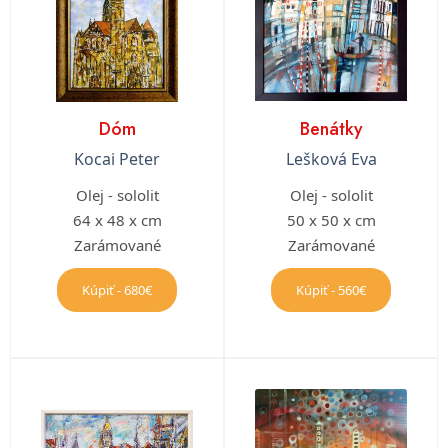
Dóm
Benátky
Kocai Peter
Lešková Eva
Olej - sololit
Olej - sololit
64 x 48 x cm
50 x 50 x cm
Zarámované
Zarámované
Kúpiť - 680€
Kúpiť - 560€