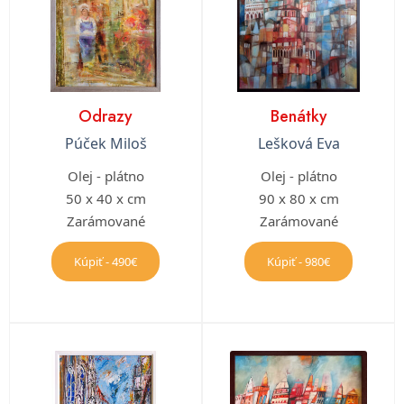
Odrazy
Benátky
Púček Miloš
Lešková Eva
Olej - plátno
Olej - plátno
50 x 40 x cm
90 x 80 x cm
Zarámované
Zarámované
Kúpiť - 490€
Kúpiť - 980€