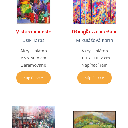
V starom meste
Džungľa za mrežami
Usik Taras
Mikulášová Karin
Akryl - plátno
Akryl - plátno
65 x 50 x cm
100 x 100 x cm
Zarámované
Napínací rám
Kúpiť - 380€
Kúpiť - 990€