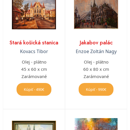
Stará košická stanica
Jakabov palác
Kovacs Tibor
Enzoe Zoltán Nagy
Olej - plátno
Olej - plátno
45 x 60 x cm
60 x 80 x cm
Zarámované
Zarámované
Kúpiť - 490€
Kúpiť - 990€