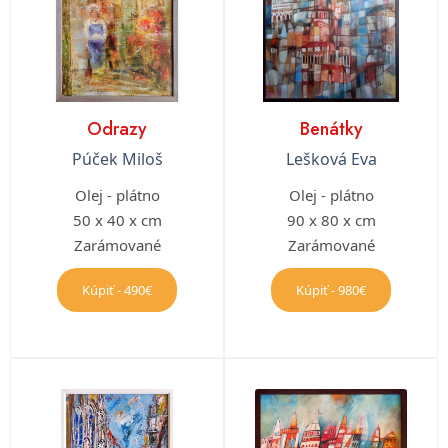
Odrazy
Benátky
Púček Miloš
Lešková Eva
Olej - plátno
Olej - plátno
50 x 40 x cm
90 x 80 x cm
Zarámované
Zarámované
Kúpiť - 490€
Kúpiť - 980€