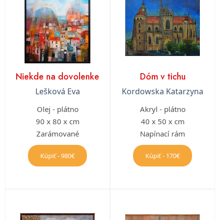
Niekde na dovolenke
Dóm v tichu
Lešková Eva
Kordowska Katarzyna
Olej - plátno
Akryl - plátno
90 x 80 x cm
40 x 50 x cm
Zarámované
Napínací rám
Kúpiť - 980€
Kúpiť - 170€