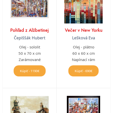
Pohľad z Alžbetinej
Večer v New Yorku
Čepiššák Hubert
Lešková Eva
Olej - sololit
Olej - plátno
50 x 70 x cm
60 x 60 x cm
Zarámované
Napínací rám
Kúpiť - 1190€
Kúpiť - 690€