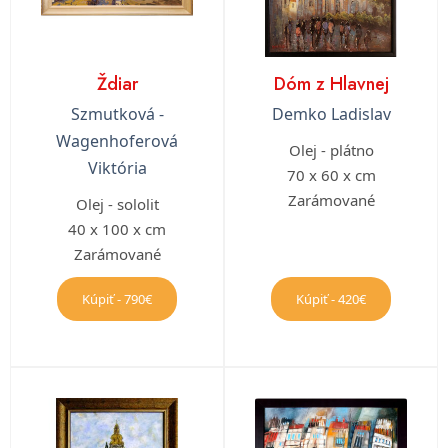
Ždiar
Dóm z Hlavnej
Szmutková -
Demko Ladislav
Wagenhoferová
Olej - plátno
Viktória
70 x 60 x cm
Zarámované
Olej - sololit
40 x 100 x cm
Zarámované
Kúpiť - 790€
Kúpiť - 420€