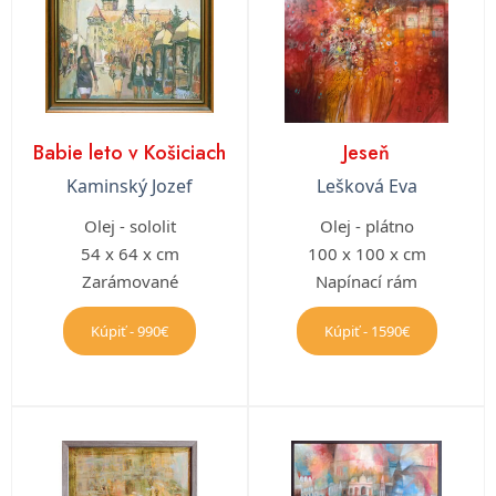
Babie leto v Košiciach
Jeseň
Kaminský Jozef
Lešková Eva
Olej - sololit
Olej - plátno
54 x 64 x cm
100 x 100 x cm
Zarámované
Napínací rám
Kúpiť - 990€
Kúpiť - 1590€