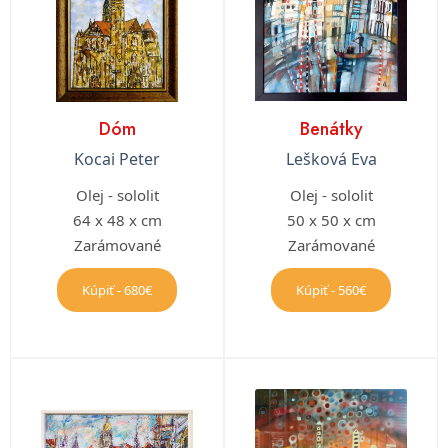
Dóm
Benátky
Kocai Peter
Lešková Eva
Olej - sololit
Olej - sololit
64 x 48 x cm
50 x 50 x cm
Zarámované
Zarámované
Kúpiť - 680€
Kúpiť - 560€