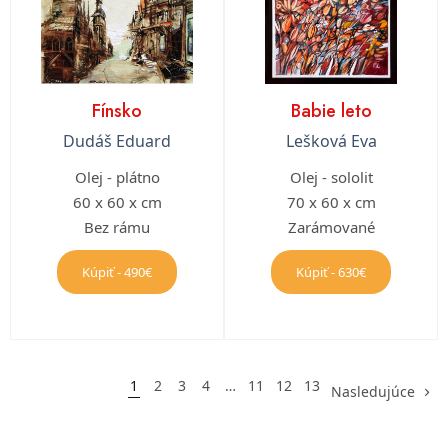
Fínsko
Babie leto
Dudáš Eduard
Lešková Eva
Olej - plátno
Olej - sololit
60 x 60 x cm
70 x 60 x cm
Bez rámu
Zarámované
Kúpiť - 490€
Kúpiť - 630€
1
2
3
4
…
11
12
13
Nasledujúce