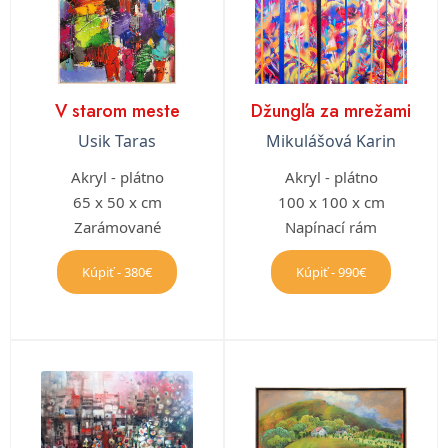
V starom meste
Džungľa za mrežami
Usik Taras
Mikulášová Karin
Akryl - plátno
Akryl - plátno
65 x 50 x cm
100 x 100 x cm
Zarámované
Napínací rám
Kúpiť - 380€
Kúpiť - 990€