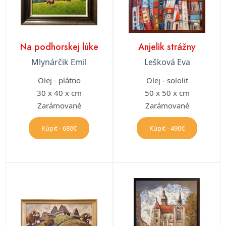
Na podhorskej lúke
Anjelik strážny
Mlynárčik Emil
Lešková Eva
Olej - plátno
Olej - sololit
30 x 40 x cm
50 x 50 x cm
Zarámované
Zarámované
Kúpiť - 680€
Kúpiť - 490€