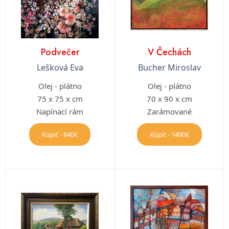
Podvečer
V Čechách
Lešková Eva
Bucher Miroslav
Olej - plátno
Olej - plátno
75 x 75 x cm
70 x 90 x cm
Napínací rám
Zarámované
Kúpiť - 840€
Kúpiť - 1490€