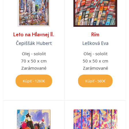
Leto na Hlavnej ll.
Rím
Čepiššák Hubert
Lešková Eva
Olej - sololit
Olej - sololit
70 x 50 x cm
50 x 50 x cm
Zarámované
Zarámované
Kúpiť - 1260€
Kúpiť - 560€