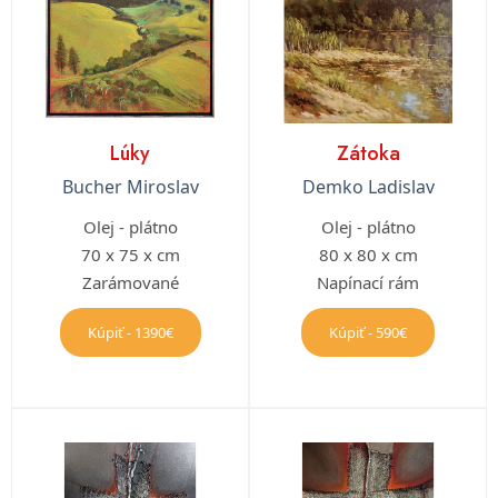
Lúky
Zátoka
Bucher Miroslav
Demko Ladislav
Olej - plátno
Olej - plátno
70 x 75 x cm
80 x 80 x cm
Zarámované
Napínací rám
Kúpiť - 1390€
Kúpiť - 590€