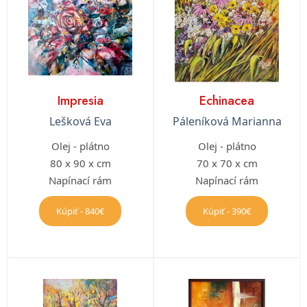
Impresia
Echinacea
Lešková Eva
Páleníková Marianna
Olej - plátno
Olej - plátno
80 x 90 x cm
70 x 70 x cm
Napínací rám
Napínací rám
Kúpiť - 840€
Kúpiť - 390€