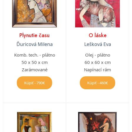
Plynutie času
O láske
Ďuricová Milena
Lešková Eva
Komb. tech. - plátno
Olej - plátno
50 x 50 x cm
60 x 60 x cm
Zarámované
Napínací rám
Kúpiť - 790€
Kúpiť - 460€