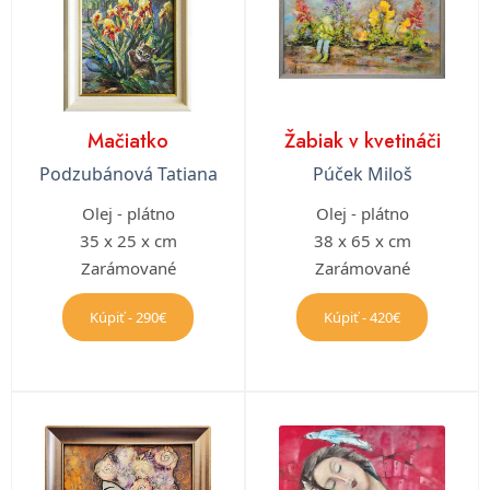
Mačiatko
Žabiak v kvetináči
Podzubánová Tatiana
Púček Miloš
Olej - plátno
Olej - plátno
35 x 25 x cm
38 x 65 x cm
Zarámované
Zarámované
Kúpiť - 290€
Kúpiť - 420€