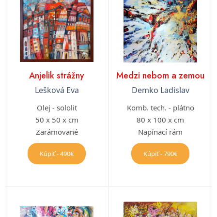
Anjelik strážny
Medzi nebom a zemou
Lešková Eva
Demko Ladislav
Olej - sololit
Komb. tech. - plátno
50 x 50 x cm
80 x 100 x cm
Zarámované
Napínací rám
Kúpiť - 490€
Kúpiť - 790€