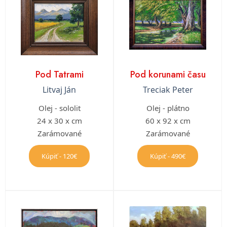
Pod Tatrami
Pod korunami času
Litvaj Ján
Treciak Peter
Olej - sololit
Olej - plátno
24 x 30 x cm
60 x 92 x cm
Zarámované
Zarámované
Kúpiť - 120€
Kúpiť - 490€