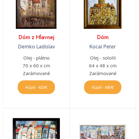
Dóm z Hlavnej
Dóm
Demko Ladislav
Kocai Peter
Olej - plátno
Olej - sololit
70 x 60 x cm
64 x 48 x cm
Zarámované
Zarámované
Kúpiť - 420€
Kúpiť - 680€