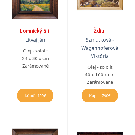
Lomnický štit
Ždiar
Litvaj Ján
Szmutková -
Wagenhoferová
Olej - sololit
Viktória
24 x 30 x cm
Zarámované
Olej - sololit
40 x 100 x cm
Zarámované
Kúpiť - 120€
Kúpiť - 790€