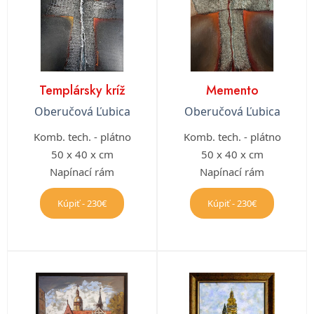
Templársky kríž
Memento
Oberučová Ľubica
Oberučová Ľubica
Komb. tech. - plátno
Komb. tech. - plátno
50 x 40 x cm
50 x 40 x cm
Napínací rám
Napínací rám
Kúpiť - 230€
Kúpiť - 230€