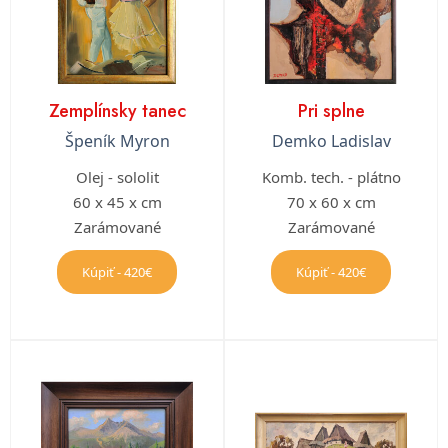
Zemplínsky tanec
Pri splne
Špeník Myron
Demko Ladislav
Olej - sololit
Komb. tech. - plátno
60 x 45 x cm
70 x 60 x cm
Zarámované
Zarámované
Kúpiť - 420€
Kúpiť - 420€