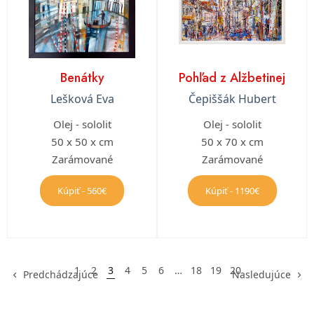
Benátky
Pohľad z Alžbetinej
Lešková Eva
Čepiššák Hubert
Olej - sololit
Olej - sololit
50 x 50 x cm
50 x 70 x cm
Zarámované
Zarámované
Kúpiť - 560€
Kúpiť - 1190€
1
2
3
4
5
6
…
18
19
20
Predchádzajúce
Nasledujúce